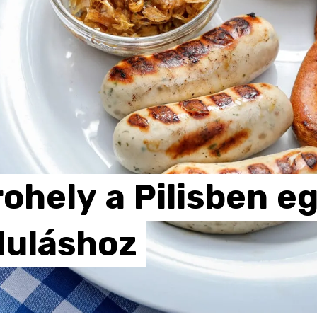
rohely
a
Pilisben
e
duláshoz