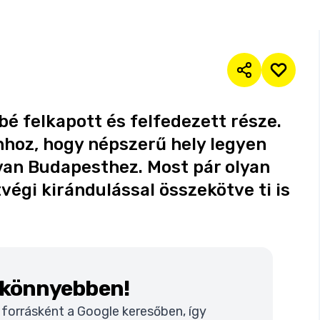
bé felkapott és felfedezett része.
hoz, hogy népszerű hely legyen
 van Budapesthez. Most pár olyan
végi kirándulással összekötve ti is
k könnyebben!
t forrásként a Google keresőben, így