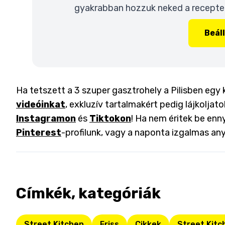
gyakrabban hozzuk neked a recepteke
Beál
Ha tetszett a 3 szuper gasztrohely a Pilisben egy 
videóinkat
, exkluzív tartalmakért pedig lájkoljat
Instagramon
és
Tiktokon
! Ha nem éritek be enny
Pinterest
-profilunk, vagy a naponta izgalmas an
Címkék, kategóriák
Street Kitchen
Friss
Cikkek
Street Kitc