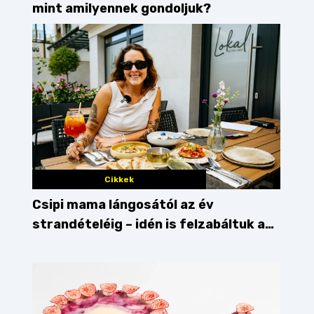
mint amilyennek gondoljuk?
Cikkek
Csipi mama lángosától az év
strandételéig – idén is felzabáltuk a
Balaton déli partját
kávézó
pilis