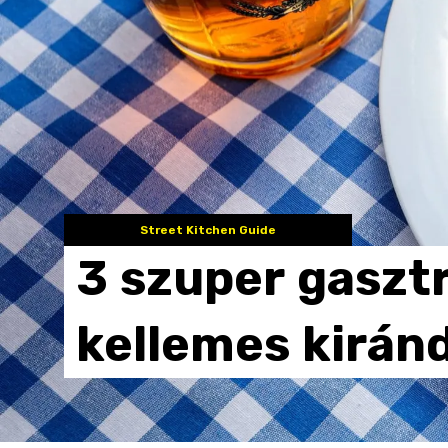
Street Kitchen Guide
3
szuper
gaszt
kellemes
kirán