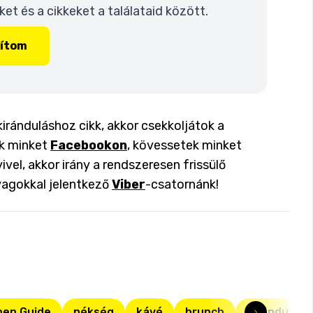
t és a cikkeket a találataid között.
lítom
kiránduláshoz cikk, akkor csekkoljátok a
ok minket
Facebookon
, kövessetek minket
ivel, akkor irány a rendszeresen frissülő
yagokkal jelentkező
Viber
-csatornánk!
hen Guide
pékség
kávé
brunch
kirándulás