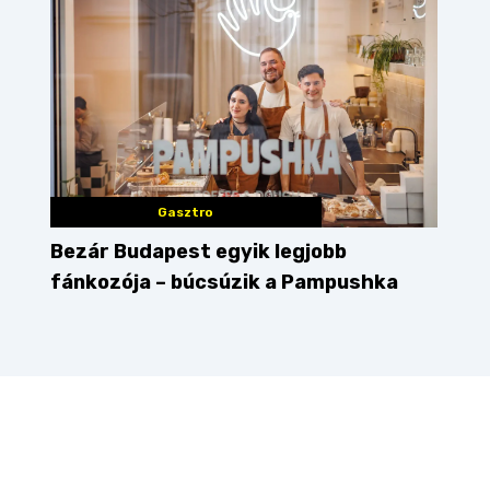
Gasztro
Bezár Budapest egyik legjobb
fánkozója – búcsúzik a Pampushka