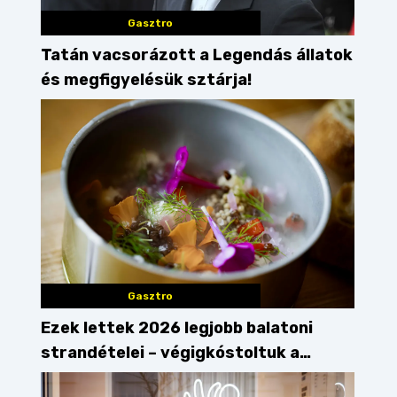
Gasztro
Tatán vacsorázott a Legendás állatok
és megfigyelésük sztárja!
Gasztro
Ezek lettek 2026 legjobb balatoni
strandételei – végigkóstoltuk a
győzteseket