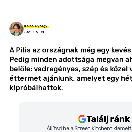
Kalas
Györgyi
2021. 06. 04.
A Pilis az országnak még egy kevés
Pedig minden adottsága megvan ah
belőle: vadregényes, szép és közel
éttermet ajánlunk, amelyet egy hét
kipróbálhattok.
Találj rán
Állítsd be a Street Kitchent kiemel