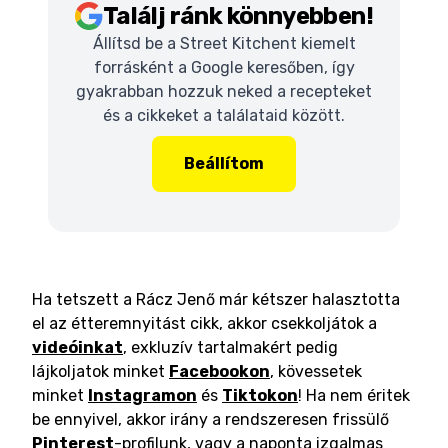
Találj ránk könnyebben!
Állítsd be a Street Kitchent kiemelt
forrásként a Google keresőben, így
gyakrabban hozzuk neked a recepteket
és a cikkeket a találataid között.
Beállítom
Ha tetszett a Rácz Jenő már kétszer halasztotta
el az étteremnyitást cikk, akkor csekkoljátok a
videóinkat
, exkluzív tartalmakért pedig
lájkoljatok minket
Facebookon
, kövessetek
minket
Instagramon
és
Tiktokon
! Ha nem éritek
be ennyivel, akkor irány a rendszeresen frissülő
Pinterest
-profilunk, vagy a naponta izgalmas