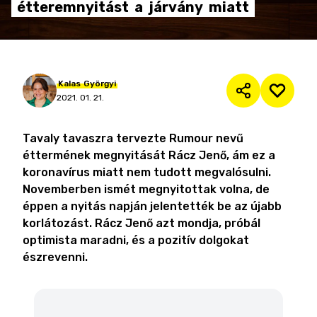
étteremnyitást
a
járvány
miatt
Kalas
Györgyi
2021. 01. 21.
Tavaly tavaszra tervezte Rumour nevű
éttermének megnyitását Rácz Jenő, ám ez a
koronavírus miatt nem tudott megvalósulni.
Novemberben ismét megnyitottak volna, de
éppen a nyitás napján jelentették be az újabb
korlátozást. Rácz Jenő azt mondja, próbál
optimista maradni, és a pozitív dolgokat
észrevenni.