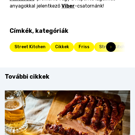
anyagokkal jelentkező
Viber
-csatornánk!
Címkék, kategóriák
Street Kitchen
Cikkek
Friss
Street Kitchen G
További cikkek