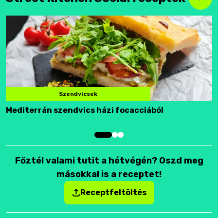
Szendvicsek
Mediterrán szendvics házi focacciából
F
Főztél valami tutit a hétvégén? Oszd meg
másokkal is a receptet!
Receptfeltöltés