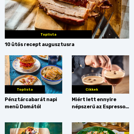
Toplista
10 ütős recept augusztusra
Toplista
Cikkek
Pénztárcabarát napi
Miért lett ennyire
menü Domától
népszerű az Espresso
Martini – és mit
érdemes enni mellé?