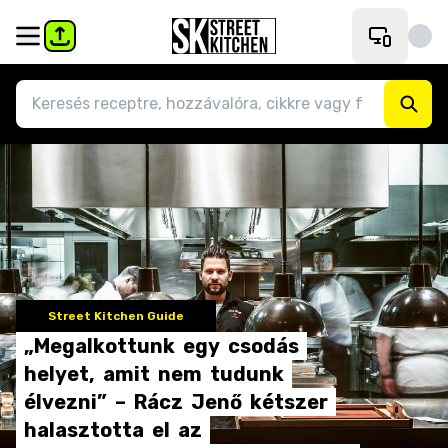
Street Kitchen Guide
„Megalkottunk
egy
csodás
helyet,
amit
nem
tudunk
élvezni”
–
Rácz
Jenő
kétszer
halasztotta
el
az