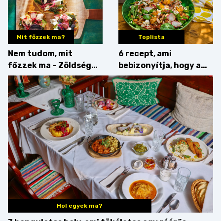
Mit főzzek ma?
Toplista
Nem tudom, mit
6 recept, ami
főzzek ma – Zöldség
bebizonyítja, hogy a
minden mennyiségben
barack húsok mellé is
zseniális
Hol egyek ma?