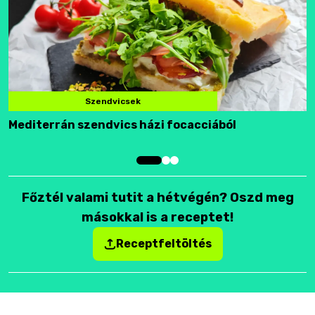
Szendvicsek
Mediterrán szendvics házi focacciából
F
Főztél valami tutit a hétvégén? Oszd meg
másokkal is a receptet!
Receptfeltöltés