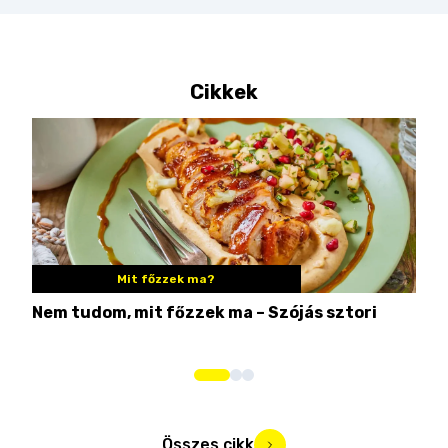
Cikkek
Mit főzzek ma?
Nem tudom, mit főzzek ma – Szójás sztori
Ame
bos
Összes cikk