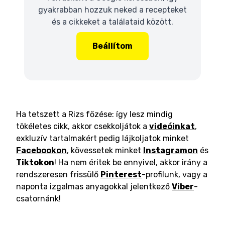
gyakrabban hozzuk neked a recepteket
és a cikkeket a találataid között.
Beállítom
Ha tetszett a Rizs főzése: így lesz mindig
tökéletes cikk, akkor csekkoljátok a
videóinkat
,
exkluzív tartalmakért pedig lájkoljatok minket
Facebookon
, kövessetek minket
Instagramon
és
Tiktokon
! Ha nem éritek be ennyivel, akkor irány a
rendszeresen frissülő
Pinterest
-profilunk, vagy a
naponta izgalmas anyagokkal jelentkező
Viber
-
csatornánk!