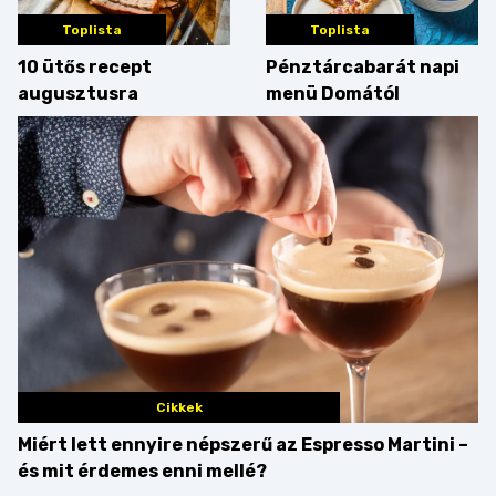
Toplista
Toplista
10 ütős recept
Pénztárcabarát napi
augusztusra
menü Domától
Cikkek
Miért lett ennyire népszerű az Espresso Martini –
és mit érdemes enni mellé?