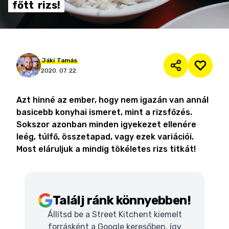
főtt
rizs!
Jáki
Tamás
2020. 07. 22.
Azt hinné az ember, hogy nem igazán van annál
basicebb konyhai ismeret, mint a rizsfőzés.
Sokszor azonban minden igyekezet ellenére
leég, túlfő, összetapad, vagy ezek variációi.
Most eláruljuk a mindig tökéletes rizs titkát!
Találj ránk könnyebben!
Állítsd be a Street Kitchent kiemelt
forrásként a Google keresőben, így