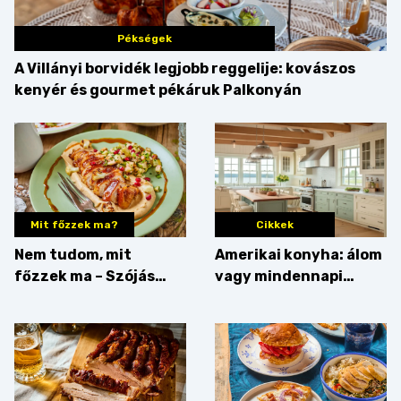
Pékségek
A Villányi borvidék legjobb reggelije: kovászos
kenyér és gourmet pékáruk Palkonyán
Mit főzzek ma?
Cikkek
Nem tudom, mit
Amerikai konyha: álom
főzzek ma – Szójás
vagy mindennapi
sztori
bosszúság? Mutatjuk
az érveket