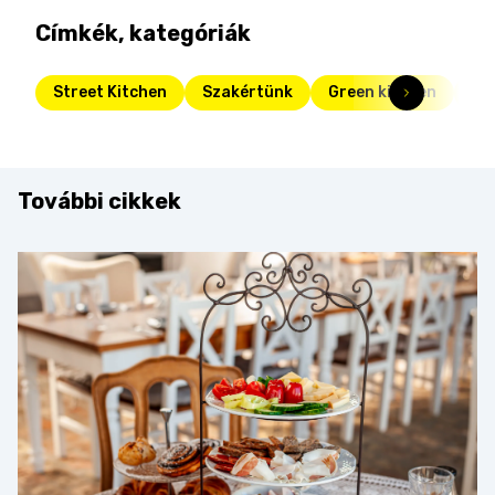
Címkék, kategóriák
Street Kitchen
Szakértünk
Green kitchen
Fr
További cikkek