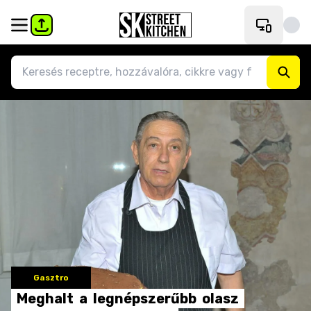
Gasztro
Meghalt
a
legnépszerűbb
olasz