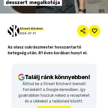
desszert
megalkotója
Street
Kitchen
2024. 07. 31.
Az olasz cukrászmester hosszantartó
betegség után, 81 éves korában hunyt el.
Találj ránk könnyebben!
Állítsd be a Street Kitchent kiemelt
forrásként a Google keresőben, így
gyakrabban hozzuk neked a recepteket
és a cikkeket a találataid között.