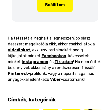
Beállítom
Ha tetszett a Meghalt a legnépszerűbb olasz
desszert megalkotója cikk, akkor csekkoljátok a
videóinkat
, exkluzív tartalmakért pedig
lájkoljatok minket
Facebookon
, kövessetek
minket
Instagramon
és
Tiktokon
! Ha nem éritek
be ennyivel, akkor irány a rendszeresen frissülő
Pinterest
-profilunk, vagy a naponta izgalmas
anyagokkal jelentkező
Viber
-csatornánk!
Címkék, kategóriák