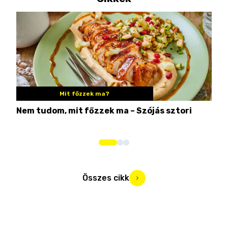
Mit főzzek ma?
Nem tudom, mit főzzek ma – Szójás sztori
Ame
bos
Összes cikk