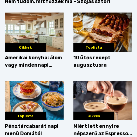
Nem tudom, mit főzzek ma – Szójás sztori
Cikkek
Toplista
Amerikai konyha: álom
10 ütős recept
vagy mindennapi
augusztusra
bosszúság? Mutatjuk
az érveket
Toplista
Cikkek
Pénztárcabarát napi
Miért lett ennyire
menü Domától
népszerű az Espresso