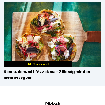
Martini – és mit
érdemes enni mellé?
Mit főzzek ma?
Nem tudom, mit főzzek ma – Zöldség minden
mennyiségben
Cikkek