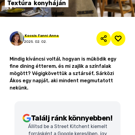
Textúra
konyháján
Kocsis
Fanni
Anna
2025. 02. 02.
Mindig kíváncsi voltál, hogyan is működik egy
fine dining étterem, és mi zajlik a színfalak
mögött? Végigkövettük a sztárséf, Sárközi
Ákos egy napját, aki mindent megmutatott
nekünk.
Találj ránk könnyebben!
Állítsd be a Street Kitchent kiemelt
forrásként a Google keresőben, így