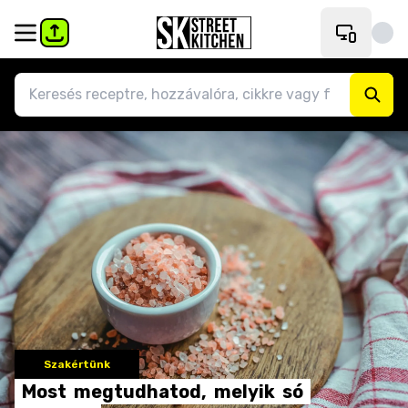
Szakértünk
Most
megtudhatod,
melyik
só