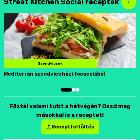
Street Kitchen Social receptek
Szendvicsek
Mediterrán szendvics házi focacciából
F
Főztél valami tutit a hétvégén? Oszd meg
másokkal is a receptet!
Receptfeltöltés