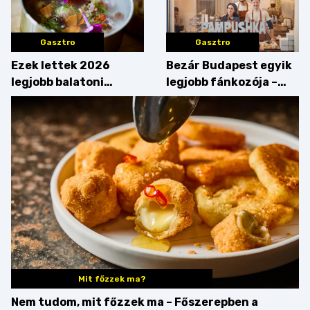
Gasztro
Gasztro
Ezek lettek 2026
Bezár Budapest egyik
legjobb balatoni
legjobb fánkozója –
strandételei –
búcsúzik a Pampushka
végigkóstoltuk a
győzteseket
Mit főzzek ma?
Nem tudom, mit főzzek ma – Főszerepben a