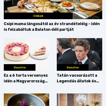
Cikkek
Csipi mama lángosától az év strandételéig – idén
is felzabáltuk a Balaton déli partját
Gasztro
Gasztro
Ez a 6 torta versenyez
Tatán vacsorázott a
idén a Magyarország
Legendás állatok és
tortája címért
megfigyelésük sztárja!