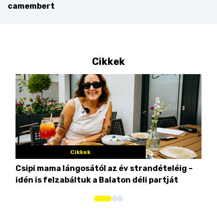
camembert
Cikkek
Cikkek
Csipi mama lángosától az év strandételéig –
Ez 
idén is felzabáltuk a Balaton déli partját
tor