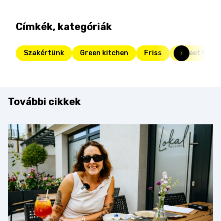
Címkék, kategóriák
Szakértünk
Green kitchen
Friss
Street Kitch
További cikkek