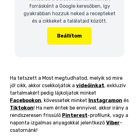
forrásként a Google keresőben, így
gyakrabban hozzuk neked a recepteket
és a cikkeket a találataid között.
Beállítom
Ha tetszett a Most megtudhatod, melyik só mire
jó! cikk, akkor csekkoljátok a
videóinkat
, exkluzív
tartalmakért pedig lájkoljatok minket
Facebookon
, kövessetek minket
Instagramon
és
Tiktokon
! Ha nem éritek be ennyivel, akkor irány a
rendszeresen frissülő
Pinterest
-profilunk, vagy a
naponta izgalmas anyagokkal jelentkező
Viber
-
csatornánk!