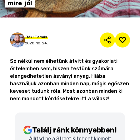
mire
jó!
Jáki
Tamás
2020. 10. 24.
Só nélkül nem élhetünk átvitt és gyakorlati
értelemben sem, hiszen testünk számára
elengedhetetlen ásványi anyag. Hiába
használjuk azonban minden nap, mégis egészen
keveset tudunk róla. Most azonban minden ki
nem mondott kérdésetekre itt a válasz!
Találj ránk könnyebben!
Állítsd be a Street Kitchent kiemelt