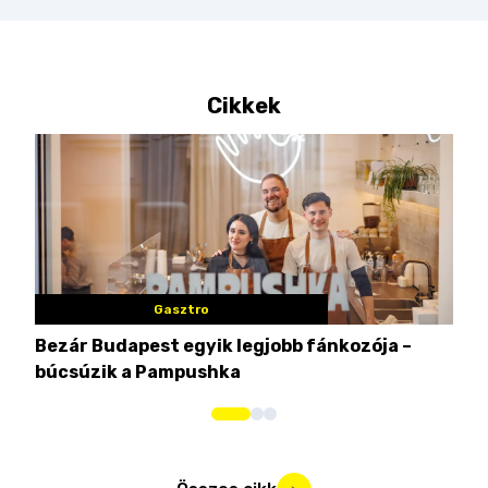
Cikkek
Gasztro
Bezár Budapest egyik legjobb fánkozója –
Nem
búcsúzik a Pampushka
ca