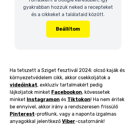
gyakrabban hozzuk neked a recepteket
és a cikkeket a találataid között.
Beállítom
Ha tetszett a Sziget fesztivál 2024: olcsó kaják és
környezetvédelem cikk, akkor csekkoljátok a
videóinkat
, exkluzív tartalmakért pedig
lájkoljatok minket
Facebookon
, kövessetek
minket
Instagramon
és
Tiktokon
! Ha nem éritek
be ennyivel, akkor irány a rendszeresen frissülő
Pinterest
-profilunk, vagy a naponta izgalmas
anyagokkal jelentkező
Viber
-csatornánk!