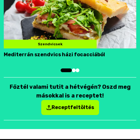
Szendvicsek
Mediterrán szendvics házi focacciából
F
Főztél valami tutit a hétvégén? Oszd meg
másokkal is a receptet!
Receptfeltöltés