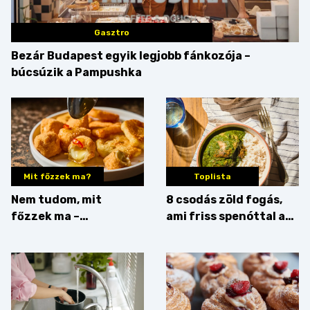
Gasztro
Bezár Budapest egyik legjobb fánkozója –
búcsúzik a Pampushka
Mit főzzek ma?
Toplista
Nem tudom, mit
8 csodás zöld fogás,
főzzek ma –
ami friss spenóttal az
Főszerepben a
igazi
camembert