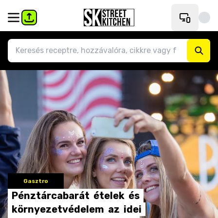
Gasztro
Pénztárcabarát
ételek
és
környezetvédelem
az
idei