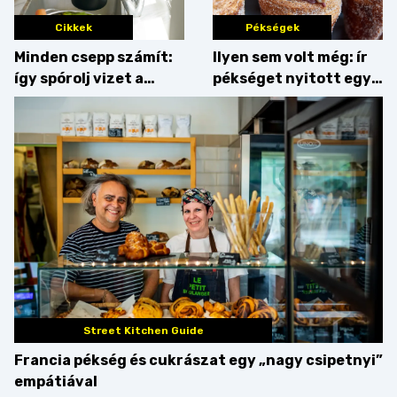
Cikkek
Pékségek
Minden csepp számít:
Ilyen sem volt még: ír
így spórolj vizet a
pékséget nyitott egy
konyhában
Dublinból hazatért pár
Street Kitchen Guide
Francia pékség és cukrászat egy „nagy csipetnyi”
empátiával