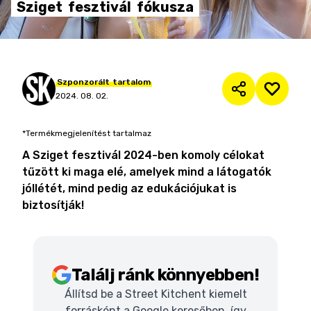
Sziget
fesztivál
fókusza
Szponzorált
tartalom
2024. 08. 02.
*Termékmegjelenítést tartalmaz
A Sziget fesztivál 2024-ben komoly célokat
tűzött ki maga elé, amelyek mind a látogatók
jóllétét, mind pedig az edukációjukat is
biztosítják!
Találj ránk könnyebben!
Állítsd be a Street Kitchent kiemelt
forrásként a Google keresőben, így