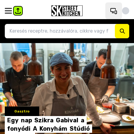
Gasztro
Egy
nap
Szikra
Gabival
a
fonyódi
A
Konyhám
Stúdió