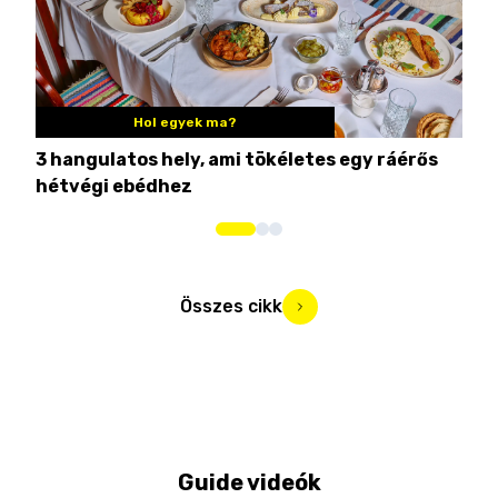
Hol egyek ma?
3 hangulatos hely, ami tökéletes egy ráérős
10 
hétvégi ebédhez
Összes cikk
Guide videók