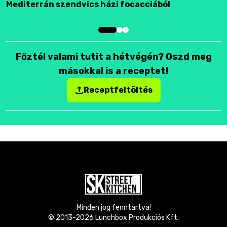
Mediterrán szendvics házi focacciából
F
Főztél valami tutit a hétvégén? Oszd meg
másokkal is a receptet!
Receptfeltöltés
Minden jog fenntartva!
© 2013-
2026
Lunchbox Produkciós Kft.