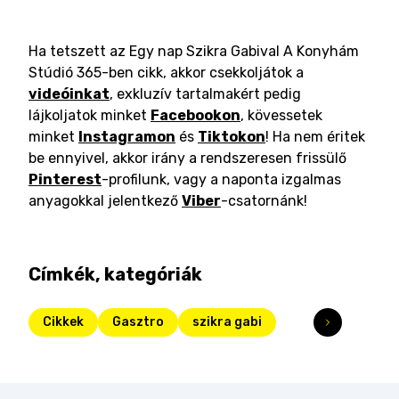
Ha tetszett az Egy nap Szikra Gabival A Konyhám
Stúdió 365-ben cikk, akkor csekkoljátok a
videóinkat
, exkluzív tartalmakért pedig
lájkoljatok minket
Facebookon
, kövessetek
minket
Instagramon
és
Tiktokon
! Ha nem éritek
be ennyivel, akkor irány a rendszeresen frissülő
Pinterest
-profilunk, vagy a naponta izgalmas
anyagokkal jelentkező
Viber
-csatornánk!
Címkék, kategóriák
Cikkek
Gasztro
szikra gabi