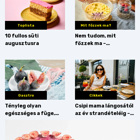
Toplista
Mit főzzek ma?
10 fullos süti
Nem tudom, mit
augusztusra
főzzek ma –
Villámgyors menü
Gasztro
Cikkek
Tényleg olyan
Csipi mama lángosától
egészséges a füge,
az év strandételéig –
mint amilyennek
idén is felzabáltuk a
gondoljuk?
Balaton déli partját