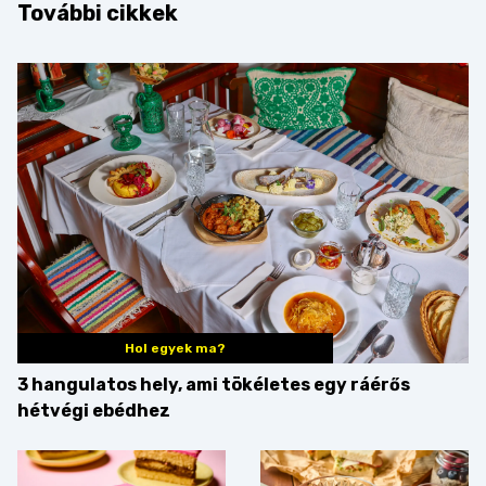
További cikkek
Hol egyek ma?
3 hangulatos hely, ami tökéletes egy ráérős
hétvégi ebédhez