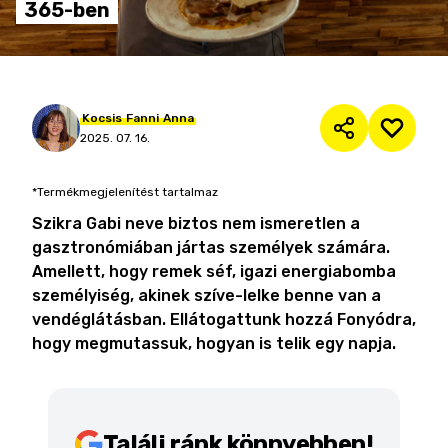
365-ben
Kocsis
Fanni
Anna
2025. 07. 16.
*Termékmegjelenítést tartalmaz
Szikra Gabi neve biztos nem ismeretlen a
gasztronómiában jártas személyek számára.
Amellett, hogy remek séf, igazi energiabomba
személyiség, akinek szíve-lelke benne van a
vendéglátásban. Ellátogattunk hozzá Fonyódra,
hogy megmutassuk, hogyan is telik egy napja.
Találj ránk könnyebben!