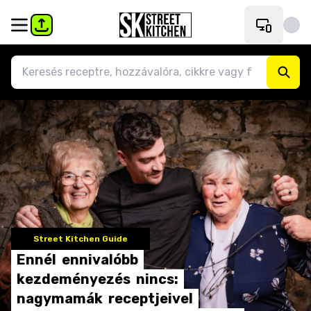
Street Kitchen Guide
Ennél
ennivalóbb
kezdeményezés
nincs:
nagymamák
receptjeivel