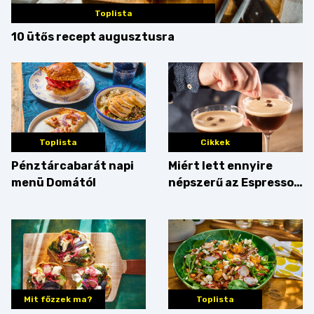
Toplista
10 ütős recept augusztusra
Toplista
Cikkek
Pénztárcabarát napi
Miért lett ennyire
menü Domától
népszerű az Espresso
Martini – és mit
érdemes enni mellé?
Mit főzzek ma?
Toplista