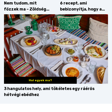
Nem tudom, mit
6 recept, ami
főzzek ma – Zöldség
bebizonyítja, hogy a
minden mennyiségben
barack húsok mellé is
zseniális
Hol egyek ma?
3 hangulatos hely, ami tökéletes egy ráérős
hétvégi ebédhez