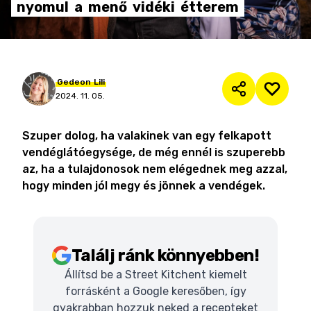
nyomul
a
menő
vidéki
étterem
Gedeon
Lili
2024. 11. 05.
Szuper dolog, ha valakinek van egy felkapott
vendéglátóegysége, de még ennél is szuperebb
az, ha a tulajdonosok nem elégednek meg azzal,
hogy minden jól megy és jönnek a vendégek.
Találj ránk könnyebben!
Állítsd be a Street Kitchent kiemelt
forrásként a Google keresőben, így
gyakrabban hozzuk neked a recepteket