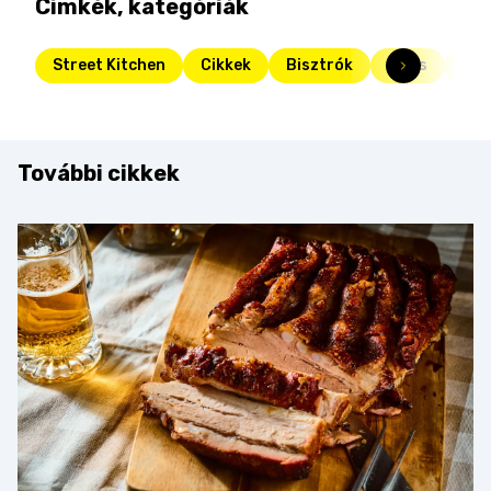
Címkék, kategóriák
Street Kitchen
Cikkek
Bisztrók
Friss
Str
További cikkek