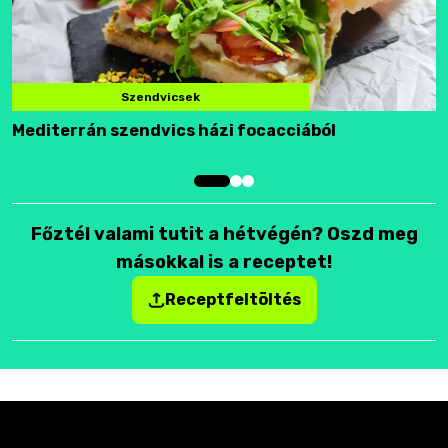
Szendvicsek
Mediterrán szendvics házi focacciából
F
Főztél valami tutit a hétvégén? Oszd meg
másokkal is a receptet!
Receptfeltöltés