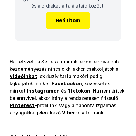
és a cikkeket a találataid között.
Beállítom
Ha tetszett a Séf és a mamák: ennél ennivalóbb
kezdeményezés nincs cikk, akkor csekkoljátok a
videóinkat
, exkluzív tartalmakért pedig
lájkoljatok minket
Facebookon
, kövessetek
minket
Instagramon
és
Tiktokon
! Ha nem éritek
be ennyivel, akkor irány a rendszeresen frissülő
Pinterest
-profilunk, vagy a naponta izgalmas
anyagokkal jelentkező
Viber
-csatornánk!