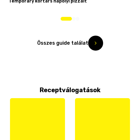
Temporary kortárs nápolyi pizzáit
Összes guide találat
Receptválogatások