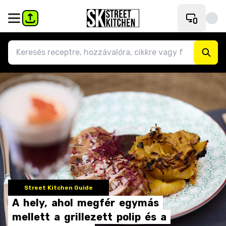
Street Kitchen Guide
A
hely,
ahol
megfér
egymás
mellett
a
grillezett
polip
és
a