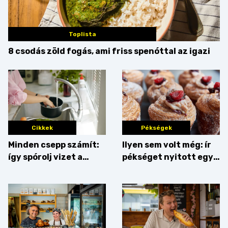
Toplista
8 csodás zöld fogás, ami friss spenóttal az igazi
Cikkek
Pékségek
Minden csepp számít:
Ilyen sem volt még: ír
így spórolj vizet a
pékséget nyitott egy
konyhában
Dublinból hazatért pár