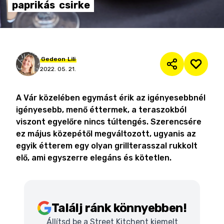
paprikás
csirke
Gedeon
Lili
2022. 05. 21.
A Vár közelében egymást érik az igényesebbnél
igényesebb, menő éttermek, a teraszokból
viszont egyelőre nincs túltengés. Szerencsére
ez május közepétől megváltozott, ugyanis az
egyik étterem egy olyan grillterasszal rukkolt
elő, ami egyszerre elegáns és kötetlen.
Találj ránk könnyebben!
Állítsd be a Street Kitchent kiemelt