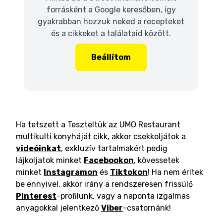
forrásként a Google keresőben, így
gyakrabban hozzuk neked a recepteket
és a cikkeket a találataid között.
Beállítom
Ha tetszett a Teszteltük az UMO Restaurant
multikulti konyháját cikk, akkor csekkoljátok a
videóinkat
, exkluzív tartalmakért pedig
lájkoljatok minket
Facebookon
, kövessetek
minket
Instagramon
és
Tiktokon
! Ha nem éritek
be ennyivel, akkor irány a rendszeresen frissülő
Pinterest
-profilunk, vagy a naponta izgalmas
anyagokkal jelentkező
Viber
-csatornánk!