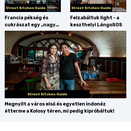
Street Kitchen Guide
Street Kitchen Guide
Francia pékség és
Felzabáltuk light - a
cukrászat egy „nagy
keszthelyi LángoSOS
csipetnyi” empátiával
Street Kitchen Guide
Megnyílt a város első és egyetlen indonéz
étterme a Kolosy téren, mi pedig kipróbáltuk!