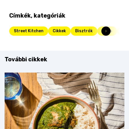
Címkék, kategóriák
Street Kitchen
Cikkek
Bisztrók
Friss
Str
További cikkek