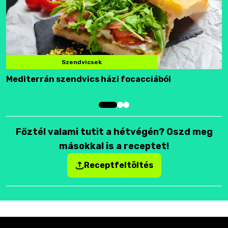
Szendvicsek
Mediterrán szendvics házi focacciából
F
Főztél valami tutit a hétvégén? Oszd meg
másokkal is a receptet!
Receptfeltöltés