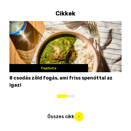
Cikkek
Toplista
8 csodás zöld fogás, ami friss spenóttal az
Min
igazi
kon
Összes cikk