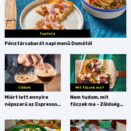
Toplista
Pénztárcabarát napi menü Domától
Cikkek
Mit főzzek ma?
Miért lett ennyire
Nem tudom, mit
népszerű az Espresso
főzzek ma – Zöldség
Martini – és mit
minden mennyiségben
érdemes enni mellé?