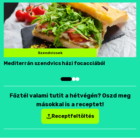
Szendvicsek
Mediterrán szendvics házi focacciából
F
Főztél valami tutit a hétvégén? Oszd meg
másokkal is a receptet!
Receptfeltöltés