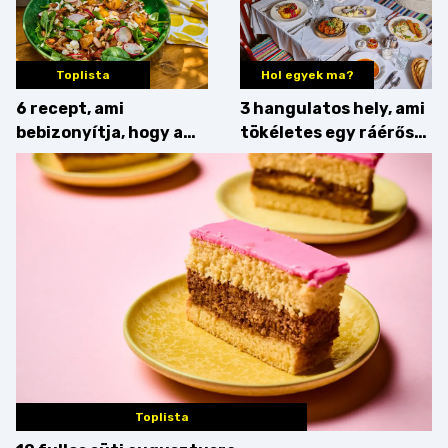
Toplista
Hol egyek ma?
6 recept, ami
3 hangulatos hely, ami
bebizonyítja, hogy a
tökéletes egy ráérős
barack húsok mellé is
hétvégi ebédhez
zseniális
Toplista