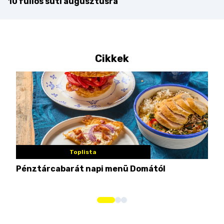
10 fullos süti augusztusra
Cikkek
Toplista
Pénztárcabarát napi menü Domától
Mié
Mar