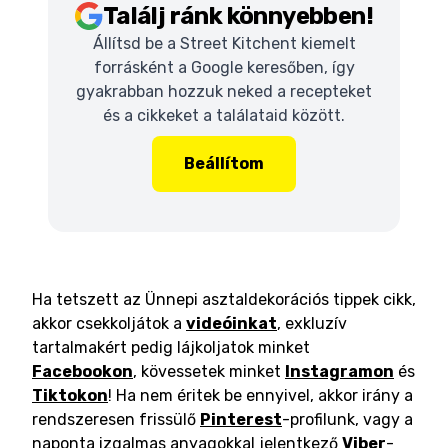
Találj ránk könnyebben!
Állítsd be a Street Kitchent kiemelt
forrásként a Google keresőben, így
gyakrabban hozzuk neked a recepteket
és a cikkeket a találataid között.
Beállítom
Ha tetszett az Ünnepi asztaldekorációs tippek cikk,
akkor csekkoljátok a
videóinkat
, exkluzív
tartalmakért pedig lájkoljatok minket
Facebookon
, kövessetek minket
Instagramon
és
Tiktokon
! Ha nem éritek be ennyivel, akkor irány a
rendszeresen frissülő
Pinterest
-profilunk, vagy a
naponta izgalmas anyagokkal jelentkező
Viber
-