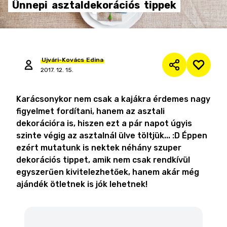
Ünnepi
asztaldekorációs
tippek
Ujvári-Kovács
Edina
2017. 12. 15.
Karácsonykor nem csak a kajákra érdemes nagy
figyelmet fordítani, hanem az asztali
dekorációra is, hiszen ezt a pár napot úgyis
szinte végig az asztalnál ülve töltjük... :D Éppen
ezért mutatunk is nektek néhány szuper
dekorációs tippet, amik nem csak rendkívül
egyszerűen kivitelezhetőek, hanem akár még
ajándék ötletnek is jók lehetnek!