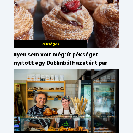
Pékségek
Ilyen sem volt még: ír pékséget
nyitott egy Dublinból hazatért pár