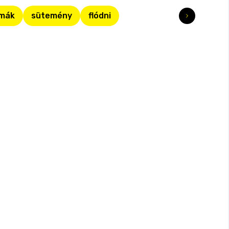
mák
sütemény
flódni