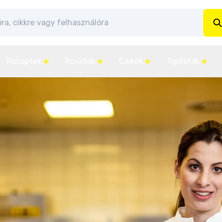
Receptek
Rovatok
Cikkek
Toplisták