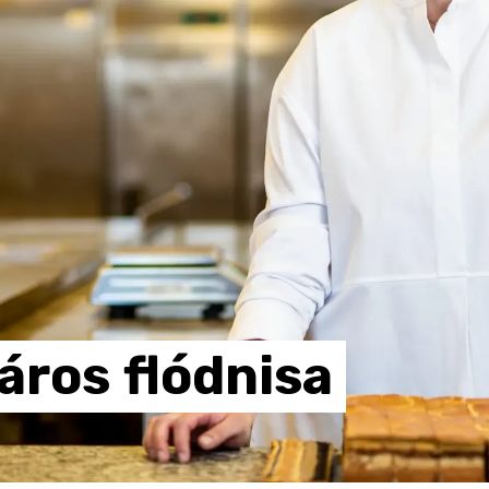
áros
flódnisa