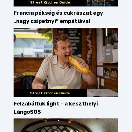
Street Kitchen Guide
Francia pékség és cukrászat egy
„nagy csipetnyi” empátiával
Street Kitchen Guide
Felzabáltuk light - a keszthelyi
LángoSOS