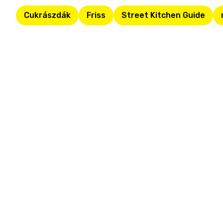
Cukrászdák
Friss
Street Kitchen Guide