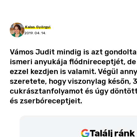
Kalas
Györgyi
2019. 04. 14.
Vámos Judit mindig is azt gondolta
ismeri anyukája flódnireceptjét, de
ezzel kezdjen is valamit. Végül ann
szeretete, hogy viszonylag későn, 
cukrásztanfolyamot és úgy döntött,
és zserbóreceptjeit.
Találj rán