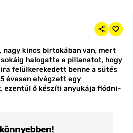
, nagy kincs birtokában van, mert
 sokáig halogatta a pillanatot, hogy
yira felülkerekedett benne a sütés
35 évesen elvégzett egy
 ezentúl ő készíti anyukája flódni-
k könnyebben!