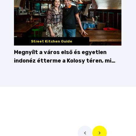
Street Kitchen Guide
Megnyílt a város első és egyetlen
indonéz étterme a Kolosy téren, mi
pedig kipróbáltuk!