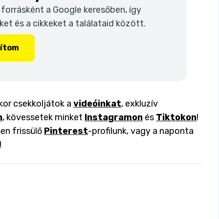
t forrásként a Google keresőben, így
t és a cikkeket a találataid között.
lítom
kkor csekkoljátok a
videóinkat
, exkluzív
n
, kövessetek minket
Instagramon
és
Tiktokon
!
en frissülő
Pinterest
-profilunk, vagy a naponta
!