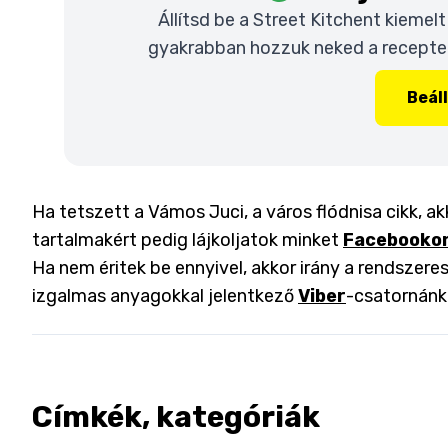
Állítsd be a Street Kitchent kiemel
gyakrabban hozzuk neked a recepteke
Beál
Ha tetszett a Vámos Juci, a város flódnisa cikk, a
tartalmakért pedig lájkoljatok minket
Facebooko
Ha nem éritek be ennyivel, akkor irány a rendszeres
izgalmas anyagokkal jelentkező
Viber
-csatornánk
Címkék, kategóriák