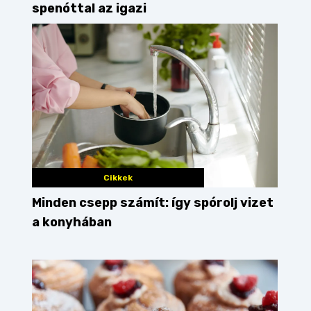
spenóttal az igazi
Cikkek
Minden csepp számít: így spórolj vizet
a konyhában