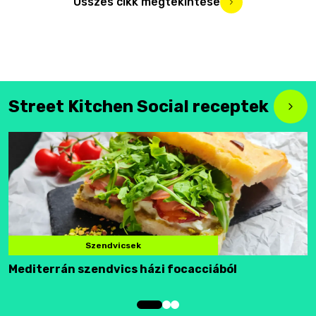
Összes cikk megtekintése
Street Kitchen Social receptek
Szendvicsek
Mediterrán szendvics házi focacciából
F