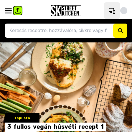
Toplista
3
fullos
vegán
húsvéti
recept
1