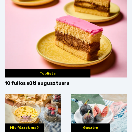
Toplista
10 fullos süti augusztusra
Mit főzzek ma?
Gasztro