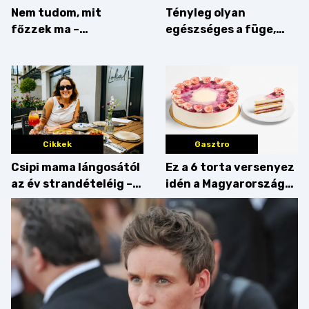
Nem tudom, mit
Tényleg olyan
főzzek ma –
egészséges a füge,
Villámgyors menü
mint amilyennek
gondoljuk?
Cikkek
Gasztro
Csipi mama lángosától
Ez a 6 torta versenyez
az év strandételéig –
idén a Magyarország
idén is felzabáltuk a
tortája címért
Balaton déli partját