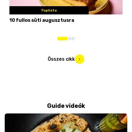
Toplista
10 fullos süti augusztusra
Nem
me
Összes cikk
Guide videók