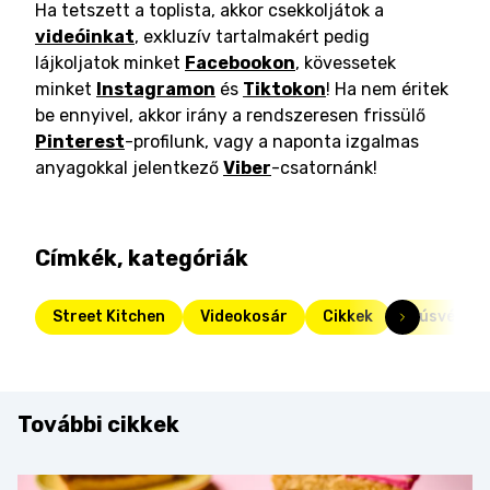
Ha tetszett a toplista, akkor csekkoljátok a
videóinkat
, exkluzív tartalmakért pedig
lájkoljatok minket
Facebookon
, kövessetek
minket
Instagramon
és
Tiktokon
! Ha nem éritek
be ennyivel, akkor irány a rendszeresen frissülő
Pinterest
-profilunk, vagy a naponta izgalmas
anyagokkal jelentkező
Viber
-csatornánk!
Címkék, kategóriák
Street Kitchen
Videokosár
Cikkek
Húsvéti ét
További cikkek