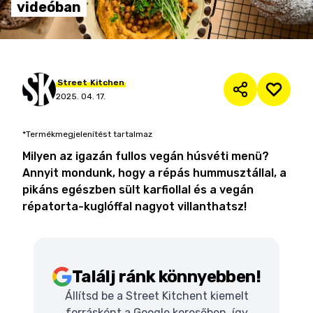
videóban
Street
Kitchen
2025. 04. 17.
*Termékmegjelenítést tartalmaz
Milyen az igazán fullos vegán húsvéti menü?
Annyit mondunk, hogy a répás hummusztállal, a
pikáns egészben sült karfiollal és a vegán
répatorta-kuglóffal nagyot villanthatsz!
Találj ránk könnyebben!
Állítsd be a Street Kitchent kiemelt
forrásként a Google keresőben, így