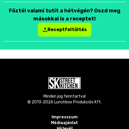
Főztél valami tutit a hétvégén? Oszd meg
másokkal is a receptet!
Receptfeltöltés
Minden jog fenntartva!
© 2013-
2026
Lunchbox Produkciós Kft.
Impresszum
Médiaajánlat
Hírlevél