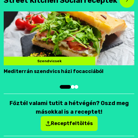
Street Kitchen Social receptek
Szendvicsek
Mediterrán szendvics házi focacciából
F
Főztél valami tutit a hétvégén? Oszd meg
másokkal is a receptet!
Receptfeltöltés