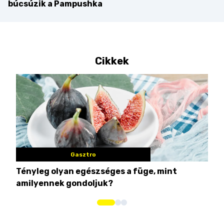
búcsúzik a Pampushka
Cikkek
Gasztro
Tényleg olyan egészséges a füge, mint
Csi
amilyennek gondoljuk?
idén