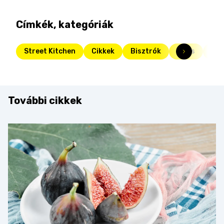
Címkék, kategóriák
Street Kitchen
Cikkek
Bisztrók
Friss
Str
További cikkek