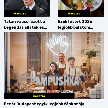
Gasztro
Gasztro
Tatán vacsorázott a
Ezek lettek 2026
Legendás állatok és
legjobb balatoni
megfigyelésük sztárja!
strandételei –
végigkóstoltuk a
győzteseket
Gasztro
Bezár Budapest egyik legjobb fánkozója –