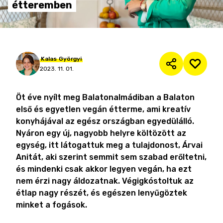
étteremben
Kalas
Györgyi
2023. 11. 01.
Öt éve nyílt meg Balatonalmádiban a Balaton
első és egyetlen vegán étterme, ami kreatív
konyhájával az egész országban egyedülálló.
Nyáron egy új, nagyobb helyre költözött az
egység, itt látogattuk meg a tulajdonost, Árvai
Anitát, aki szerint semmit sem szabad erőltetni,
és mindenki csak akkor legyen vegán, ha ezt
nem érzi nagy áldozatnak. Végigkóstoltuk az
étlap nagy részét, és egészen lenyűgöztek
minket a fogások.