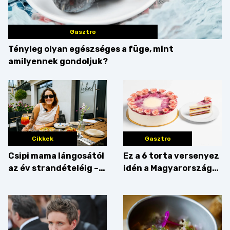
Gasztro
Tényleg olyan egészséges a füge, mint
amilyennek gondoljuk?
Cikkek
Gasztro
Csipi mama lángosától
Ez a 6 torta versenyez
az év strandételéig –
idén a Magyarország
idén is felzabáltuk a
tortája címért
Balaton déli partját