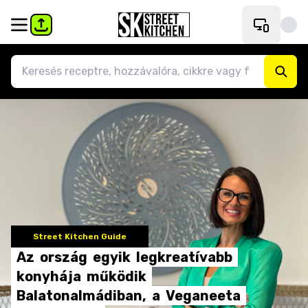
Street Kitchen Guide
Az
ország
egyik
legkreatívabb
konyhája
működik
Balatonalmádiban,
a
Veganeeta