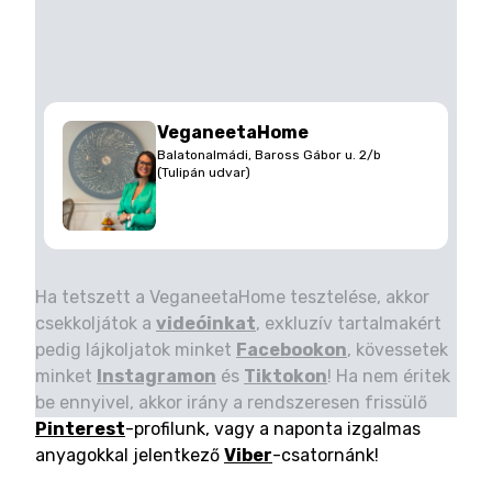
VeganeetaHome
Balatonalmádi, Baross Gábor u. 2/b
(Tulipán udvar)
Ha tetszett a VeganeetaHome tesztelése, akkor
csekkoljátok a
videóinkat
, exkluzív tartalmakért
pedig lájkoljatok minket
Facebookon
, kövessetek
minket
Instagramon
és
Tiktokon
! Ha nem éritek
be ennyivel, akkor irány a rendszeresen frissülő
Pinterest
-profilunk, vagy a naponta izgalmas
anyagokkal jelentkező
Viber
-csatornánk!