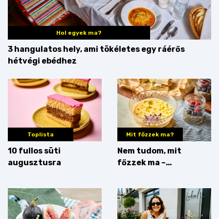
Hol egyek ma?
3 hangulatos hely, ami tökéletes egy ráérős
hétvégi ebédhez
Toplista
Mit főzzek ma?
10 fullos süti
Nem tudom, mit
augusztusra
főzzek ma –
Villámgyors menü