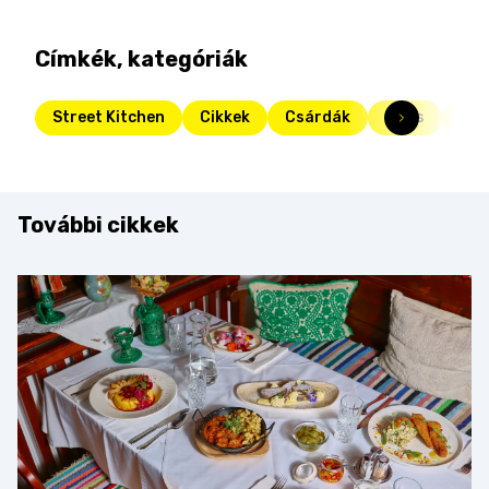
Címkék, kategóriák
Street Kitchen
Cikkek
Csárdák
Friss
Str
További cikkek