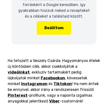
forrásként a Google keresőben, így
gyakrabban hozzuk neked a recepteket
és a cikkeket a találataid között.
Beállítom
Ha tetszett a Veszely Csárda: Hagyományos ételek
új köntösben cikk, akkor csekkoljátok a
videóinkat
, exkluzív tartalmakért pedig
lájkoljatok minket
Facebookon
, kövessetek
minket
Instagramon
és
Tiktokon
! Ha nem éritek
be ennyivel, akkor irány a rendszeresen frissülő
Pinterest
-profilunk, vagy a naponta izgalmas
anyagokkal jelentkező
Viber
-csatornánk!