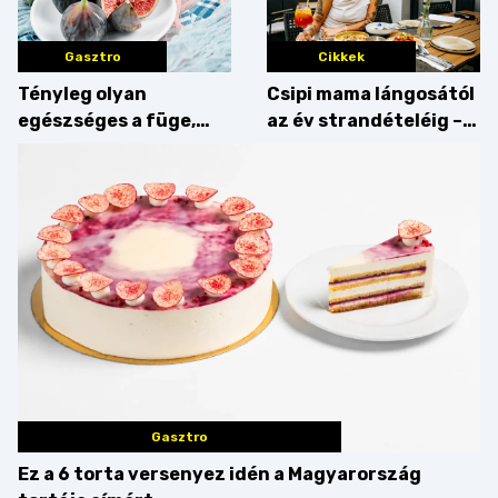
Gasztro
Cikkek
Tényleg olyan
Csipi mama lángosától
egészséges a füge,
az év strandételéig –
mint amilyennek
idén is felzabáltuk a
gondoljuk?
Balaton déli partját
Gasztro
Ez a 6 torta versenyez idén a Magyarország