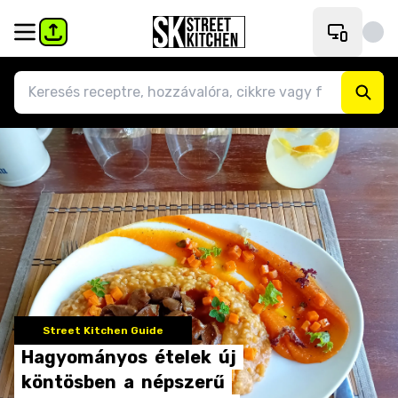
Street Kitchen Guide
Hagyományos
ételek
új
köntösben
a
népszerű