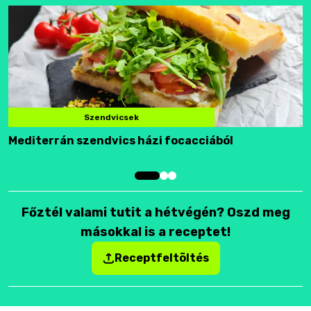
Szendvicsek
Mediterrán szendvics házi focacciából
F
Főztél valami tutit a hétvégén? Oszd meg
másokkal is a receptet!
Receptfeltöltés