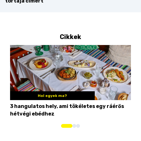
tortája címért
Cikkek
Hol egyek ma?
3 hangulatos hely, ami tökéletes egy ráérős
10 
hétvégi ebédhez