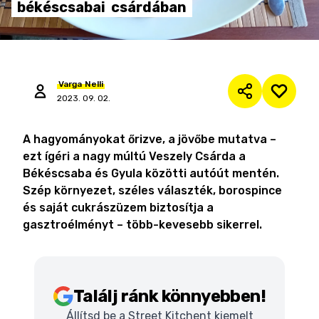
békéscsabai
csárdában
Varga
Nelli
2023. 09. 02.
A hagyományokat őrizve, a jövőbe mutatva –
ezt ígéri a nagy múltú Veszely Csárda a
Békéscsaba és Gyula közötti autóút mentén.
Szép környezet, széles választék, borospince
és saját cukrászüzem biztosítja a
gasztroélményt – több-kevesebb sikerrel.
Találj ránk könnyebben!
Állítsd be a Street Kitchent kiemelt