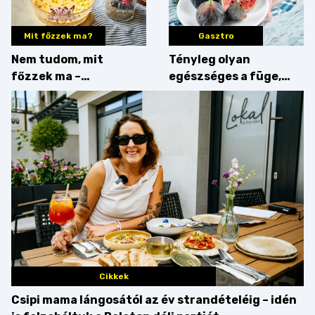
Mit főzzek ma?
Gasztro
Nem tudom, mit
Tényleg olyan
főzzek ma –
egészséges a füge,
Villámgyors menü
mint amilyennek
gondoljuk?
Cikkek
Csipi mama lángosától az év strandételéig – idén