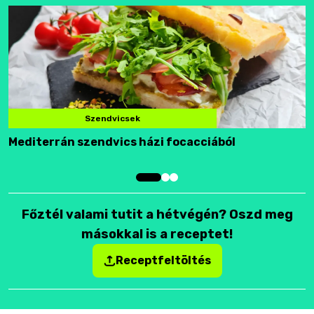
Szendvicsek
Mediterrán szendvics házi focacciából
F
Főztél valami tutit a hétvégén? Oszd meg
másokkal is a receptet!
Receptfeltöltés