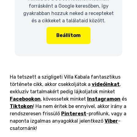
forrásként a Google keresőben, így
gyakrabban hozzuk neked a recepteket
és a cikkeket a találataid között.
Beállítom
Ha tetszett a szigligeti Villa Kabala fantasztikus
története cikk, akkor csekkoljátok a
videóinkat
,
exkluzív tartalmakért pedig lájkoljatok minket
Facebookon
, kövessetek minket
Instagramon
és
Tiktokon
! Ha nem éritek be ennyivel, akkor irány a
rendszeresen frissülő
Pinterest
-profilunk, vagy a
naponta izgalmas anyagokkal jelentkező
Viber
-
csatornánk!