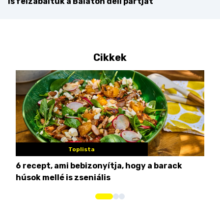
is felzabáltuk a Balaton déli partját
Cikkek
Toplista
6 recept, ami bebizonyítja, hogy a barack
3 h
húsok mellé is zseniális
hét