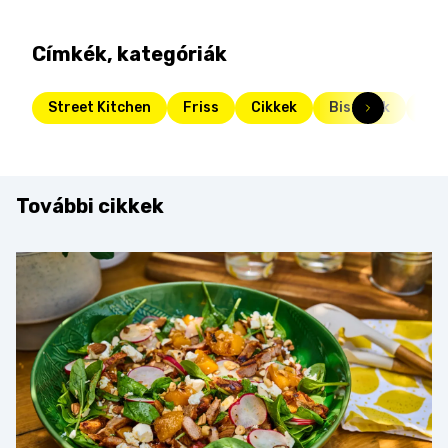
Címkék, kategóriák
Street Kitchen
Friss
Cikkek
Bisztrók
Str
További cikkek