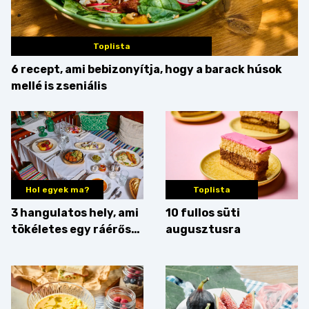
Toplista
6 recept, ami bebizonyítja, hogy a barack húsok
mellé is zseniális
Hol egyek ma?
Toplista
3 hangulatos hely, ami
10 fullos süti
tökéletes egy ráérős
augusztusra
hétvégi ebédhez