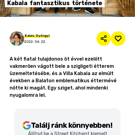
Kabala
fantasztikus
története
Kalas
Györgyi
2022. 06. 22.
A két fiatal tulajdonos öt évvel ezelőtt
vakmerően vágott bele a szigligeti étterem
üzemeltetésébe, és a Villa Kabala az elmúlt
években a Balaton emblematikus éttermévé
nőtte ki magát. Egy sziget, ahol mindenki
nyugalomra lel.
Találj ránk könnyebben!
Állítsd be a Street Kitchent kiemelt