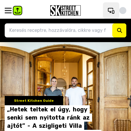
Street Kitchen Guide
„Hetek
teltek
el
úgy,
hogy
senki
sem
nyitotta
ránk
az
ajtót”
-
A
szigligeti
Villa