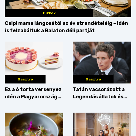
Cikkek
Csipi mama lángosától az év strandételéig – idén
is felzabáltuk a Balaton déli partját
Gasztro
Gasztro
Ez a 6 torta versenyez
Tatán vacsorázott a
idén a Magyarország
Legendás állatok és
tortája címért
megfigyelésük sztárja!