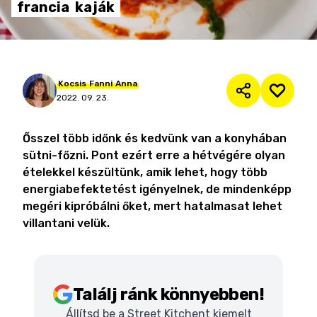
francia
kaják
Kocsis
Fanni
Anna
2022. 09. 23.
Ősszel több időnk és kedvünk van a konyhában
sütni-főzni. Pont ezért erre a hétvégére olyan
ételekkel készültünk, amik lehet, hogy több
energiabefektetést igényelnek, de mindenképp
megéri kipróbálni őket, mert hatalmasat lehet
villantani velük.
Találj ránk könnyebben!
Állítsd be a Street Kitchent kiemelt