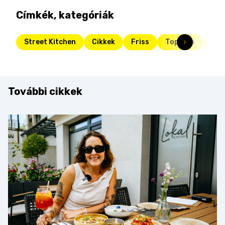
Címkék, kategóriák
Street Kitchen
Cikkek
Friss
Toplista
vill
További cikkek