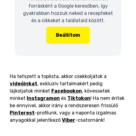
forrásként a Google keresőben, így
gyakrabban hozzuk neked a recepteket
és a cikkeket a találataid között.
Beállítom
Ha tetszett a toplista, akkor csekkoljátok a
videóinkat
, exkluzív tartalmakért pedig
lájkoljatok minket
Facebookon
, kövessetek
minket
Instagramon
és
Tiktokon
! Ha nem éritek
be ennyivel, akkor irány a rendszeresen frissülő
Pinterest
-profilunk, vagy a naponta izgalmas
anyagokkal jelentkező
Viber
-csatornánk!