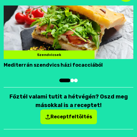
Szendvicsek
Mediterrán szendvics házi focacciából
F
Főztél valami tutit a hétvégén? Oszd meg
másokkal is a receptet!
Receptfeltöltés