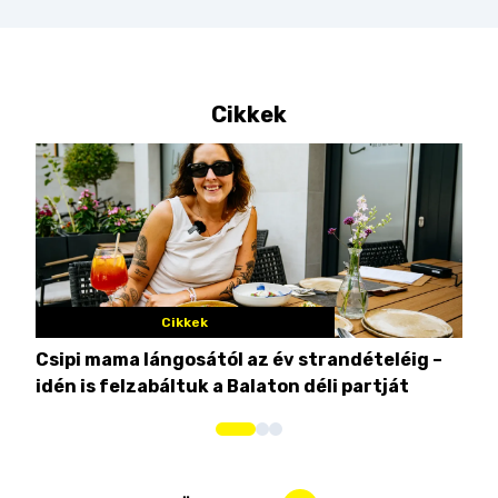
Cikkek
Cikkek
Csipi mama lángosától az év strandételéig –
Ez 
idén is felzabáltuk a Balaton déli partját
tor