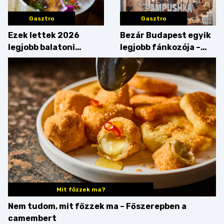
Gasztro
Gasztro
Ezek lettek 2026
Bezár Budapest egyik
legjobb balatoni
legjobb fánkozója –
strandételei –
búcsúzik a Pampushka
végigkóstoltuk a
győzteseket
Mit főzzek ma?
Nem tudom, mit főzzek ma – Főszerepben a
camembert