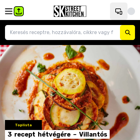
Toplista
3
recept
hétvégére
–
Villantós