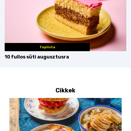
Toplista
10 fullos süti augusztusra
Cikkek