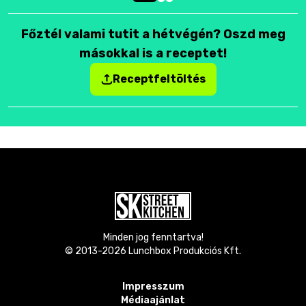
Főztél valami tutit a hétvégén? Oszd meg
másokkal is a receptet!
Receptfeltöltés
Minden jog fenntartva!
© 2013-
2026
Lunchbox Produkciós Kft.
Impresszum
Médiaajánlat