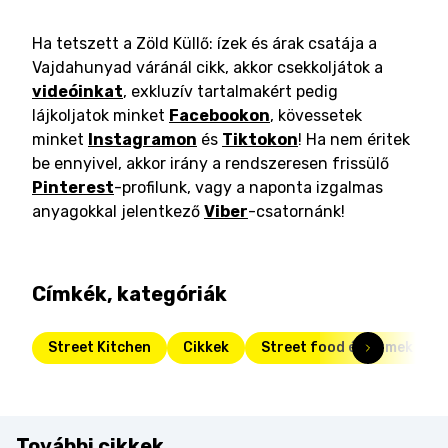
Ha tetszett a Zöld Küllő: ízek és árak csatája a
Vajdahunyad váránál cikk, akkor csekkoljátok a
videóinkat
, exkluzív tartalmakért pedig
lájkoljatok minket
Facebookon
, kövessetek
minket
Instagramon
és
Tiktokon
! Ha nem éritek
be ennyivel, akkor irány a rendszeresen frissülő
Pinterest
-profilunk, vagy a naponta izgalmas
anyagokkal jelentkező
Viber
-csatornánk!
Címkék, kategóriák
Street Kitchen
Cikkek
Street food éttermek
További cikkek