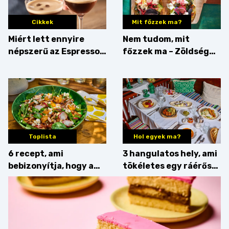
Cikkek
Mit főzzek ma?
Miért lett ennyire
Nem tudom, mit
népszerű az Espresso
főzzek ma – Zöldség
Martini – és mit
minden mennyiségben
érdemes enni mellé?
Toplista
Hol egyek ma?
6 recept, ami
3 hangulatos hely, ami
bebizonyítja, hogy a
tökéletes egy ráérős
barack húsok mellé is
hétvégi ebédhez
zseniális