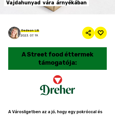
Vajdahunyad
vára
árnyékában
Gedeon
Lili
2023. 07. 19.
A
Street food éttermek
támogatója:
A Városligetben az a jó, hogy egy pokróccal és