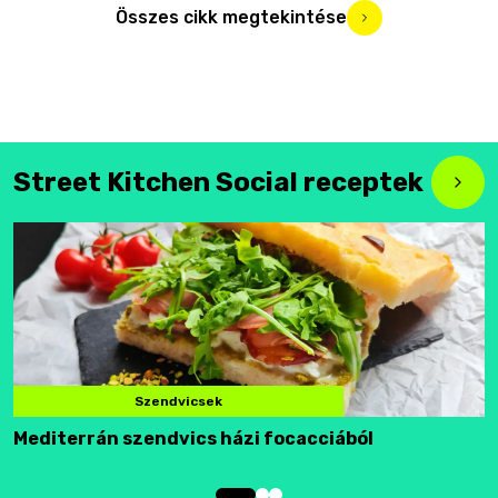
Összes cikk megtekintése
Street Kitchen Social receptek
Szendvicsek
Mediterrán szendvics házi focacciából
F