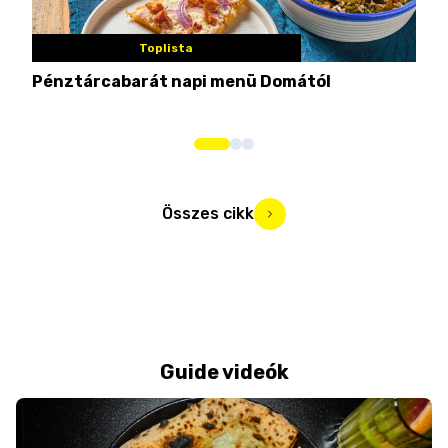
Toplista
Pénztárcabarát napi menü Domától
Mié
Mar
Összes cikk
Guide videók