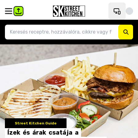
Street Kitchen Guide
Ízek
és
árak
csatája
a