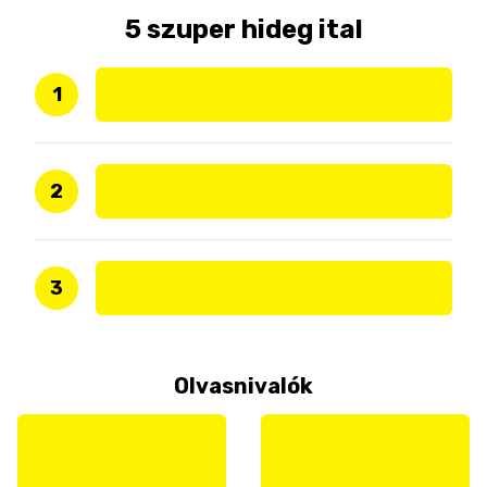
5 szuper hideg ital
1
2
3
Olvasnivalók