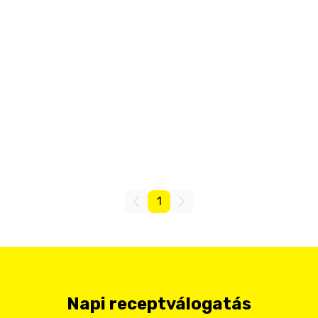
1
Napi receptválogatás