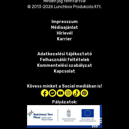
Minden jog fenntartva!
© 2013-
2026
Lunchbox Produkciós Kft.
Impresszum
Médiaajánlat
Hírlevél
Karrier
Adatkezelési tájékoztató
Felhasználói feltételek
Kommentelési szabályzat
Kapcsolat
Kövess minket a Social mediában is!
Pályázatok: