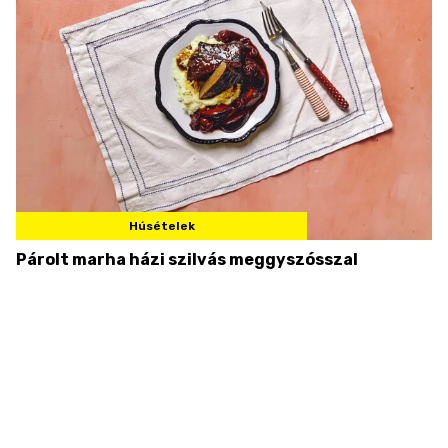
Húsételek
Párolt marha házi szilvás meggyszósszal