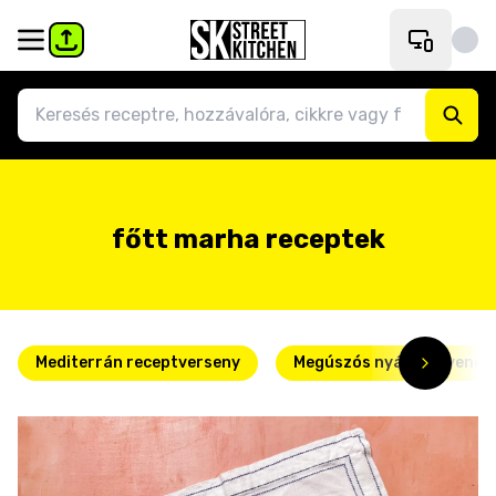
főtt marha receptek
Mediterrán receptverseny
Megúszós nyári kedvence