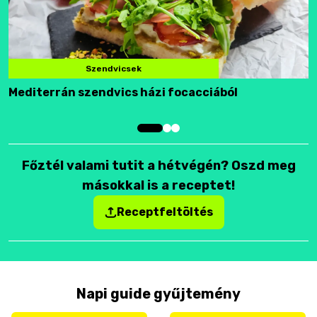
Szendvicsek
Mediterrán szendvics házi focacciából
F
Főztél valami tutit a hétvégén? Oszd meg
másokkal is a receptet!
Receptfeltöltés
Napi guide gyűjtemény