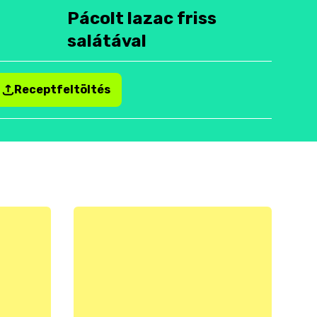
Pácolt lazac friss
salátával
Receptfeltöltés