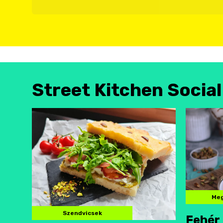
Street Kitchen Socia
Meg
Szendvicsek
Fehér 