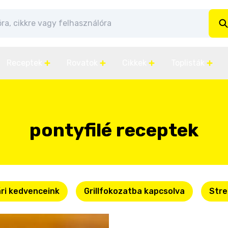
Receptek
Rovatok
Cikkek
Toplisták
pontyfilé receptek
ri kedvenceink
Grillfokozatba kapcsolva
Stre