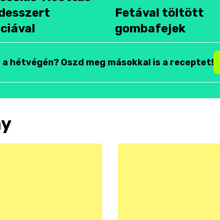
desszert
Fetával töltött
ciával
gombafejek
t a hétvégén? Oszd meg másokkal is a receptet!
ny