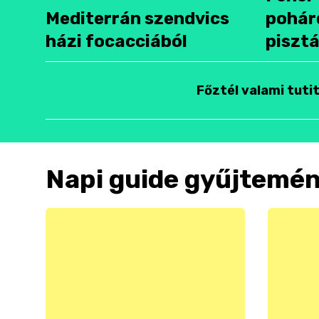
Mediterrán szendvics
pohár
házi focacciából
pisztá
Főztél valami tuti
Napi guide gyűjtemé