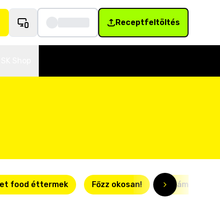
Receptfeltöltés
SK Shop
et food éttermek
Főzz okosan!
Villámgyors r