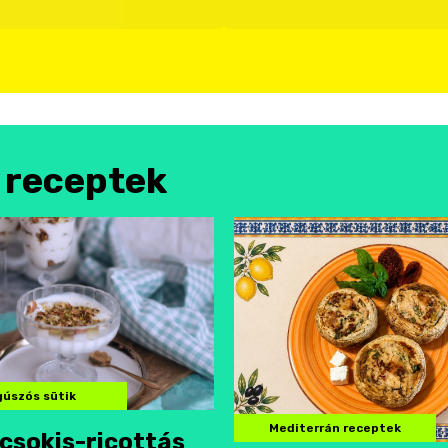
l receptek
úszós sütik
Mediterrán receptek
csokis-ricottás