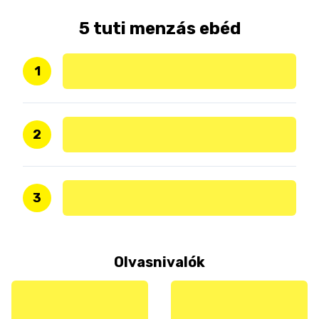
5 tuti menzás ebéd
1
2
3
Olvasnivalók