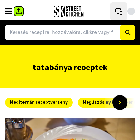
tatabánya receptek
Mediterrán receptverseny
Megúszós nyári kedvence