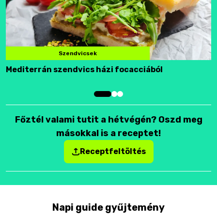
Szendvicsek
Mediterrán szendvics házi focacciából
F
Főztél valami tutit a hétvégén? Oszd meg
másokkal is a receptet!
Receptfeltöltés
Napi guide gyűjtemény