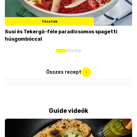
Tészták
Susi és Tekergő-féle paradicsomos spagetti
M
húsgombóccal
Összes recept
Guide videók