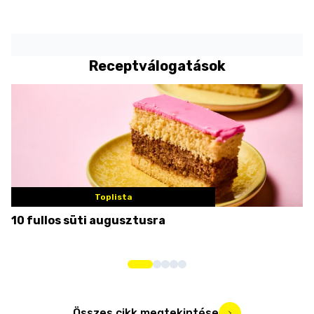
Receptválogatások
Toplista
10 fullos süti augusztusra
N
Összes cikk megtekintése