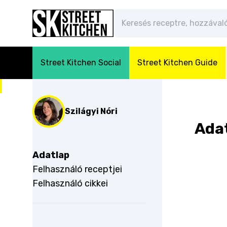
Street Kitchen Social
Street Kitchen Guide
Szilágyi Nóri
Ada
Adatlap
Felhasználó receptjei
Felhasználó cikkei