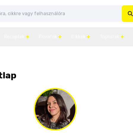
Receptek
Rovatok
Cikkek
Toplisták
tlap