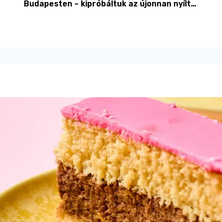
Budapesten – kipróbáltuk az újonnan nyílt
Hachi-Kót