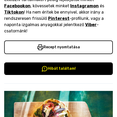
Facebookon
, kövessetek minket
Instagramon
és
Tiktokon
! Ha nem éritek be ennyivel, akkor irány a
rendszeresen frissülő
Pinterest
-profilunk, vagy a
naponta izgalmas anyagokkal jelentkező
Viber
-
csatornánk!
Recept nyomtatása
Hibát találtam!