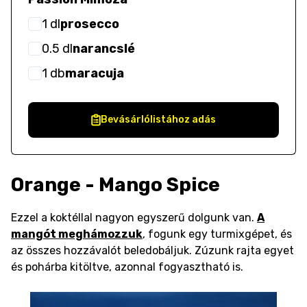
1
dl
prosecco
0.5
dl
narancslé
1
db
maracuja
Bevásárlólistához adás
Orange - Mango Spice
Ezzel a koktéllal nagyon egyszerű dolgunk van.
A
mangót meghámozzuk
,
fogunk egy turmixgépet, és
az összes hozzávalót beledobáljuk. Zúzunk rajta egyet
és pohárba kitöltve, azonnal fogyasztható is.