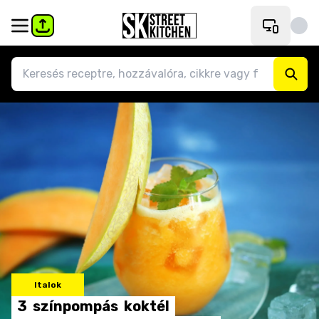
Italok
3
színpompás
koktél