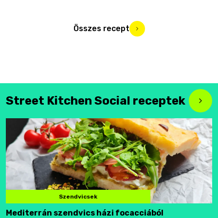
Összes recept
Street Kitchen Social receptek
Szendvicsek
Mediterrán szendvics házi focacciából
F