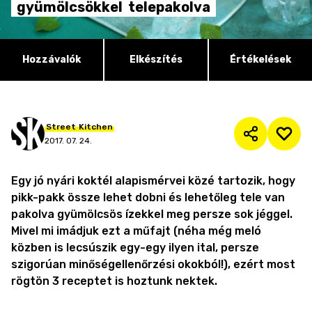
gyümölcsökkel
telepakolva
Hozzávalók
Elkészítés
Értékelések
Street
Kitchen
2017. 07. 24.
Egy jó nyári koktél alapismérvei közé tartozik, hogy
pikk-pakk össze lehet dobni és lehetőleg tele van
pakolva gyümölcsös ízekkel meg persze sok jéggel.
Mivel mi imádjuk ezt a műfajt (néha még meló
közben is lecsúszik egy-egy ilyen ital, persze
szigorúan minőségellenőrzési okokból!), ezért most
rögtön 3 receptet is hoztunk nektek.