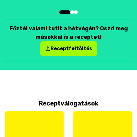
Főztél valami tutit a hétvégén? Oszd meg
másokkal is a receptet!
Receptfeltöltés
Receptválogatások