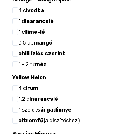
4
cl
vodka
1
dl
narancslé
1
cl
lime-lé
0.5
db
mangó
chili ízlés szerint
1
- 2
tk
méz
Yellow Melon
4
cl
rum
1.2
dl
narancslé
1
szelet
sárgadinnye
citromfű
(
a díszítéshez
)
Passion Mimoza