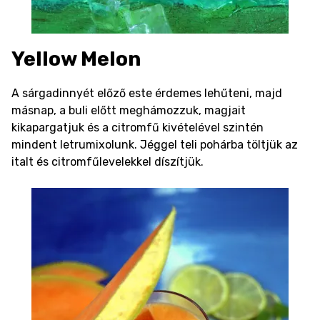
Yellow Melon
A sárgadinnyét előző este érdemes lehűteni, majd
másnap, a buli előtt meghámozzuk, magjait
kikapargatjuk és a citromfű kivételével szintén
mindent letrumixolunk. Jéggel teli pohárba töltjük az
italt és citromfűlevelekkel díszítjük.