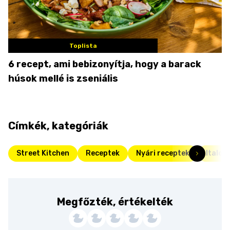
Toplista
6 recept, ami bebizonyítja, hogy a barack
húsok mellé is zseniális
Címkék, kategóriák
Street Kitchen
Receptek
Nyári receptek
Italok
Megfőzték, értékelték