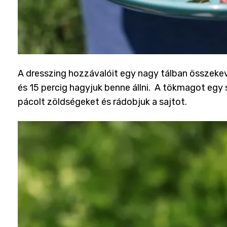
A dresszing hozzávalóit egy nagy tálban összekev
és 15 percig hagyjuk benne állni. A tökmagot egy
pácolt zöldségeket és rádobjuk a sajtot.