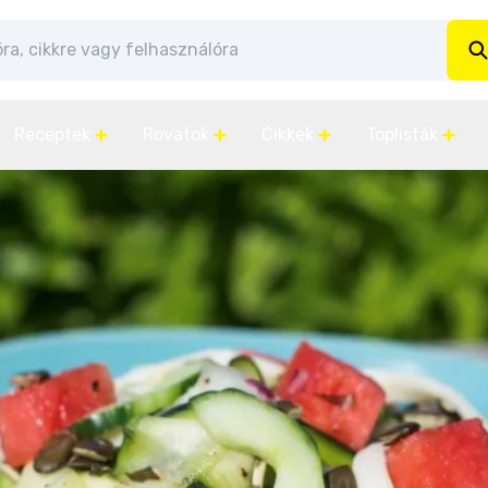
Receptek
Rovatok
Cikkek
Toplisták