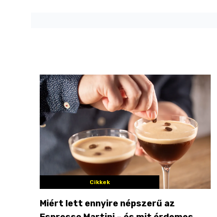
Cikkek
Miért lett ennyire népszerű az
Espresso Martini – és mit érdemes