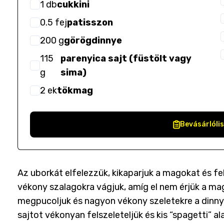
1
db
cukkini
0.5
fej
patisszon
200
g
görögdinnye
115
parenyica sajt (füstölt vagy
g
sima)
2
ek
tökmag
Bevásárlóli
Az uborkát elfelezzük, kikaparjuk a magokat és fe
vékony szalagokra vágjuk, amíg el nem érjük a mag
megpucoljuk és nagyon vékony szeletekre a dinnyé
sajtot vékonyan felszeleteljük és kis “spagetti” a