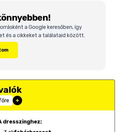
 könnyebben!
 forrásként a Google keresőben, így
 és a cikkeket a találataid között.
ítom
valók
főre
A dresszinghez: