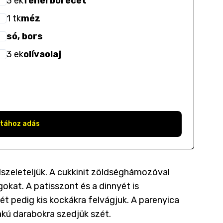
3
ek
fehérborecet
1
tk
méz
só, bors
3
ek
olívaolaj
stához adás
lszeleteljük. A cukkinit zöldséghámozóval
okat. A patisszont és a dinnyét is
t pedig kis kockákra felvágjuk. A parenyica
lakú darabokra szedjük szét.