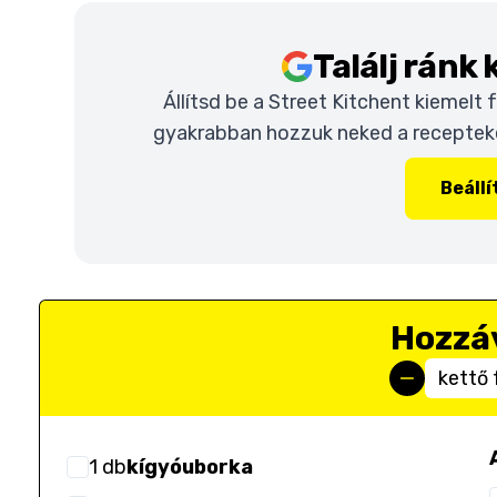
Találj ránk
Állítsd be a Street Kitchent kiemelt
gyakrabban hozzuk neked a recepteket
Beáll
Hozzá
kettő 
1
db
kígyóuborka