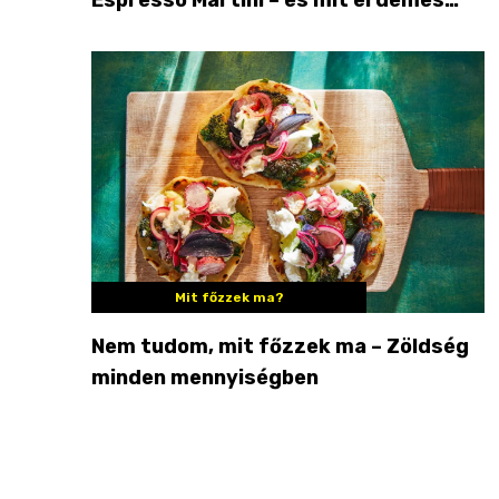
enni mellé?
Mit főzzek ma?
Nem tudom, mit főzzek ma – Zöldség
minden mennyiségben