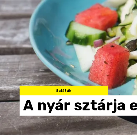
Saláták
A
nyár
sztárja