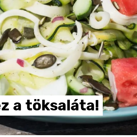
ez
a
töksaláta!