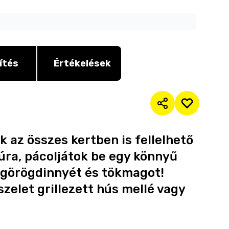
ítés
Értékelések
ok az összes kertben is fellelhető
kúra, pácoljátok be egy könnyű
s görögdinnyét és tökmagot!
zelet grillezett hús mellé vagy