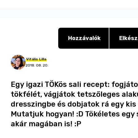
Hozzávalók
Elkész
Vitális
Lilla
2018. 08. 20.
Egy igazi TÖKös sali recept: fogját
tökfélét, vágjátok tetszőleges ala
dresszingbe és dobjatok rá egy ki
Mutatjuk hogyan! :D Tökéletes egy s
akár magában is! :P