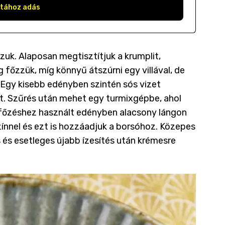
stához adás
k. Alaposan megtisztítjuk a krumplit,
 főzzük, míg könnyű átszúrni egy villával, de
.
Egy kisebb edényben szintén sós vizet
att. Szűrés után mehet egy turmixgépbe, ahol
A főzéshez használt edényben alacsony lángon
színnel és ezt is hozzáadjuk a borsóhoz. Közepes
s és esetleges újabb ízesítés után krémesre