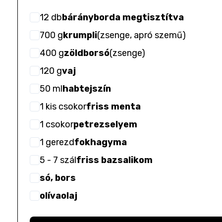
12
db
bárányborda megtisztítva
700
g
krumpli
(
zsenge, apró szemű
)
400
g
zöldborsó
(
zsenge
)
120
g
vaj
50
ml
habtejszín
1
kis csokor
friss menta
1
csokor
petrezselyem
1
gerezd
fokhagyma
5
- 7
szál
friss bazsalikom
só, bors
olívaolaj