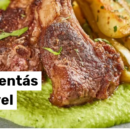
entás
el