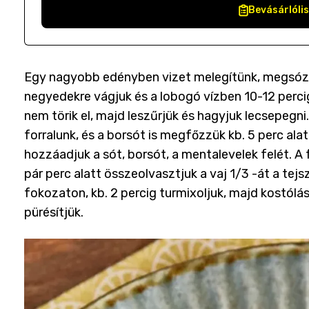
Bevásárlóli
Egy nagyobb edényben vizet melegítünk, megsózzu
negyedekre vágjuk és a lobogó vízben 10-12 percig
nem törik el, majd leszűrjük és hagyjuk lecsepegni
forralunk, és a borsót is megfőzzük kb. 5 perc al
hozzáadjuk a sót, borsót, a mentalevelek felét. 
pár perc alatt összeolvasztjuk a vaj 1/3 -át a tej
fokozaton, kb. 2 percig turmixoljuk, majd kostólá
pürésítjük.