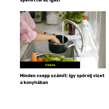
Cikkek
Minden csepp számít: így spórolj vizet
a konyhában