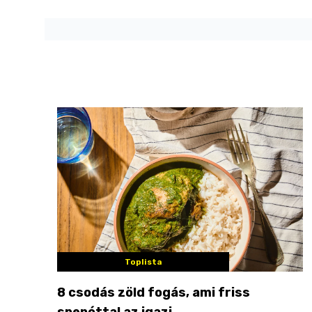
Toplista
8 csodás zöld fogás, ami friss
spenóttal az igazi