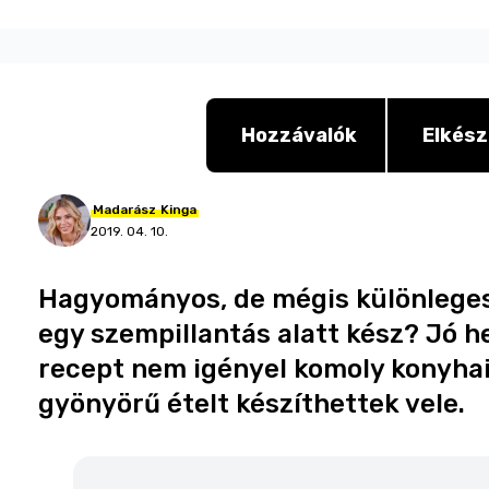
Hozzávalók
Elkész
Madarász
Kinga
2019. 04. 10.
Hagyományos, de mégis különleges
egy szempillantás alatt kész? Jó he
recept nem igényel komoly konyhai
gyönyörű ételt készíthettek vele.