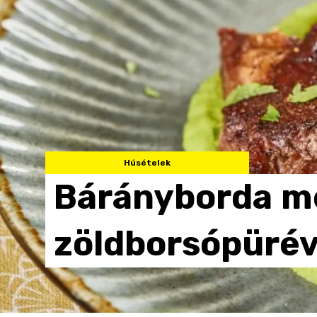
Húsételek
Bárányborda
m
zöldborsópürév