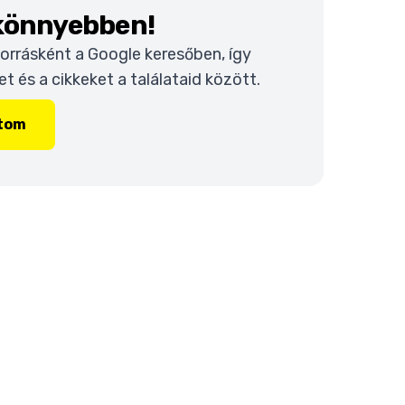
 könnyebben!
 forrásként a Google keresőben, így
 és a cikkeket a találataid között.
ítom