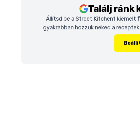
Találj ránk
Állítsd be a Street Kitchent kiemelt
gyakrabban hozzuk neked a recepteket
Beáll