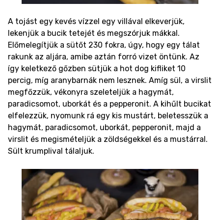
A tojást egy kevés vízzel egy villával elkeverjük,
lekenjük a bucik tetejét és megszórjuk mákkal.
Előmelegítjük a sütőt 230 fokra, úgy, hogy egy tálat
rakunk az aljára, amibe aztán forró vizet öntünk. Az
így keletkező gőzben sütjük a hot dog kifliket 10
percig, míg aranybarnák nem lesznek. Amíg sül, a virslit
megfőzzük, vékonyra szeleteljük a hagymát,
paradicsomot, uborkát és a pepperonit. A kihűlt bucikat
elfelezzük, nyomunk rá egy kis mustárt, beletesszük a
hagymát, paradicsomot, uborkát, pepperonit, majd a
virslit és megismételjük a zöldségekkel és a mustárral.
Sült krumplival tálaljuk.