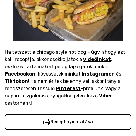
Ha tetszett a chicago style hot dog - úgy, ahogy azt
kell! receptje, akkor csekkoljátok a
videóinkat
,
exkluzív tartalmakért pedig lájkoljatok minket
Facebookon
, kövessetek minket
Instagramon
és
Tiktokon
! Ha nem éritek be ennyivel, akkor irány a
rendszeresen frissülő
Pinterest
-profilunk, vagy a
naponta izgalmas anyagokkal jelentkező
Viber
-
csatornánk!
Recept nyomtatása