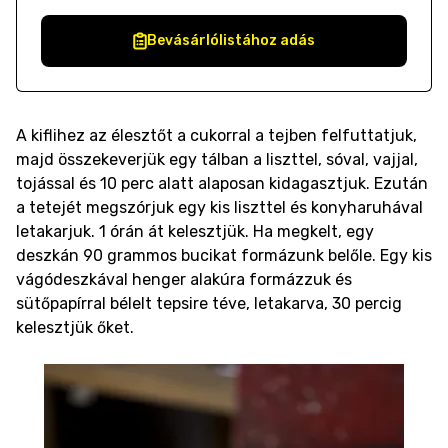
Bevásárlólistához adás
A kiflihez az élesztőt a cukorral a tejben felfuttatjuk,
majd összekeverjük egy tálban a liszttel, sóval, vajjal,
tojással és 10 perc alatt alaposan kidagasztjuk. Ezután
a tetejét megszórjuk egy kis liszttel és konyharuhával
letakarjuk. 1 órán át kelesztjük. Ha megkelt, egy
deszkán 90 grammos bucikat formázunk belőle. Egy kis
vágódeszkával henger alakúra formázzuk és
sütőpapírral bélelt tepsire téve, letakarva, 30 percig
kelesztjük őket.