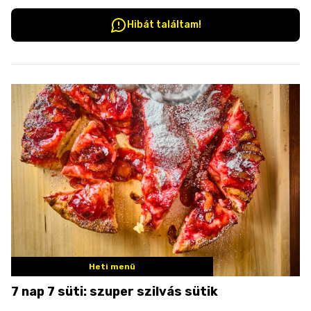
Hibát találtam!
Heti menü
7 nap 7 süti: szuper szilvás sütik