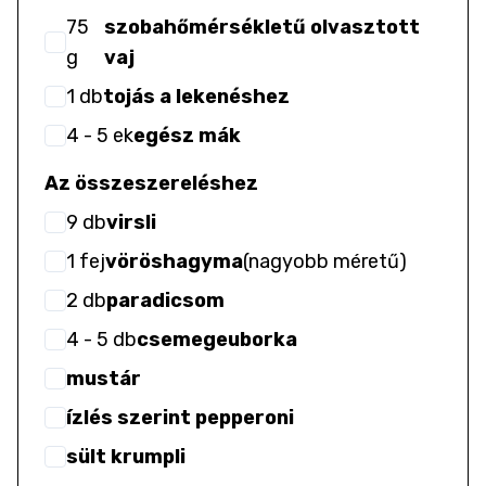
75
szobahőmérsékletű olvasztott
g
vaj
1
db
tojás a lekenéshez
4
- 5
ek
egész mák
Az összeszereléshez
9
db
virsli
1
fej
vöröshagyma
(
nagyobb méretű
)
2
db
paradicsom
4
- 5
db
csemegeuborka
mustár
ízlés szerint pepperoni
sült krumpli