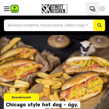
Szendvicsek
Chicago
style
hot
dog
-
úgy,