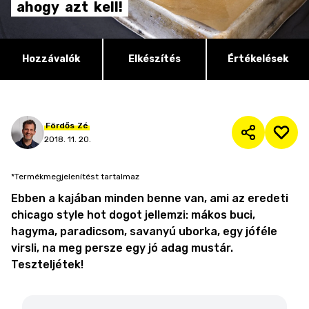
ahogy
azt
kell!
Hozzávalók
Elkészítés
Értékelések
Fördős
Zé
2018. 11. 20.
*Termékmegjelenítést tartalmaz
Ebben a kajában minden benne van, ami az eredeti
chicago style hot dogot jellemzi: mákos buci,
hagyma, paradicsom, savanyú uborka, egy jóféle
virsli, na meg persze egy jó adag mustár.
Teszteljétek!