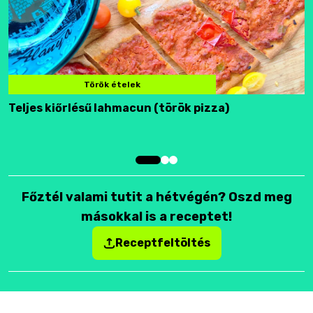
Török ételek
Teljes kiőrlésű lahmacun (török pizza)
F
Főztél valami tutit a hétvégén? Oszd meg
másokkal is a receptet!
Receptfeltöltés