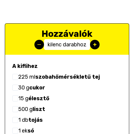
Hozzávalók
kilenc darabhoz
A kiflihez
225
ml
szobahőmérsékletű tej
30
g
cukor
15
g
élesztő
500
g
liszt
1
db
tojás
1
ek
só