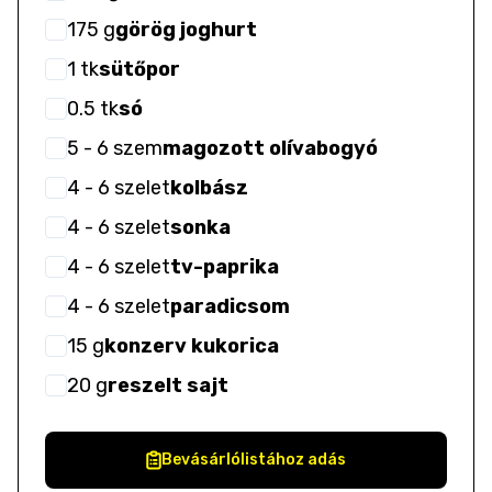
175
g
görög joghurt
1
tk
sütőpor
0.5
tk
só
5
- 6
szem
magozott olívabogyó
4
- 6
szelet
kolbász
4
- 6
szelet
sonka
4
- 6
szelet
tv-paprika
4
- 6
szelet
paradicsom
15
g
konzerv kukorica
20
g
reszelt sajt
Bevásárlólistához adás