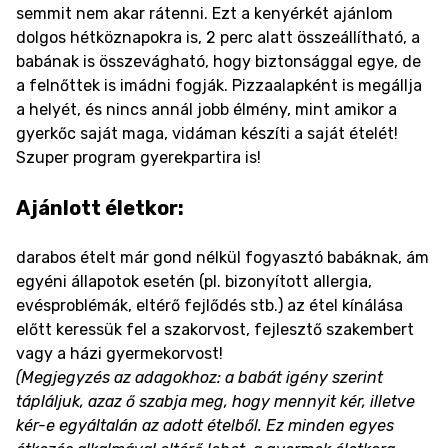
semmit nem akar rátenni. Ezt a kenyérkét ajánlom
dolgos hétköznapokra is, 2 perc alatt összeállítható, a
babának is összevágható, hogy biztonsággal egye, de
a felnőttek is imádni fogják. Pizzaalapként is megállja
a helyét, és nincs annál jobb élmény, mint amikor a
gyerkőc saját maga, vidáman készíti a saját ételét!
Szuper program gyerekpartira is!
Ajánlott életkor:
darabos ételt már gond nélkül fogyasztó babáknak, ám
egyéni állapotok esetén (pl. bizonyított allergia,
evésproblémák, eltérő fejlődés stb.) az étel kínálása
előtt keressük fel a szakorvost, fejlesztő szakembert
vagy a házi gyermekorvost!
(Megjegyzés az adagokhoz: a babát igény szerint
tápláljuk, azaz ő szabja meg, hogy mennyit kér, illetve
kér-e egyáltalán az adott ételből. Ez minden egyes