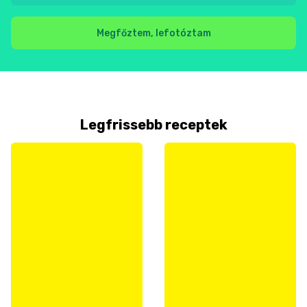
Megfőztem, lefotóztam
Legfrissebb receptek