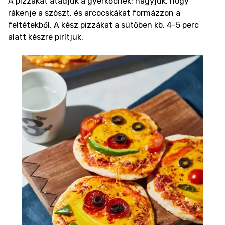
A pizzákat átadjuk a gyerkőcnek: hagyjuk, hogy
rákenje a szószt, és arcocskákat formázzon a
feltétekből. A kész pizzákat a sütőben kb. 4-5 perc
alatt készre pirítjuk.