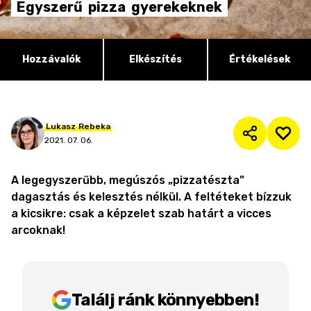
Egyszerű
pizza
gyerekeknek
Hozzávalók
Elkészítés
Értékelések
Lukasz
Rebeka
2021. 07. 06.
A legegyszerűbb, megúszós „pizzatészta”
dagasztás és kelesztés nélkül. A feltéteket bízzuk
a kicsikre: csak a képzelet szab határt a vicces
arcoknak!
Találj ránk könnyebben!