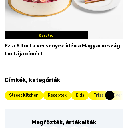
Gasztro
Ez a 6 torta versenyez idén a Magyarország
tortája címért
Címkék, kategóriák
Street Kitchen
Receptek
Kids
Friss
Gyerek
Megfőzték, értékelték