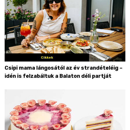
Cikkek
Csipi mama lángosától az év strandételéig –
idén is felzabáltuk a Balaton déli partját