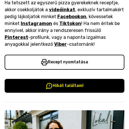
Ha tetszett az egyszerű pizza gyerekeknek receptje,
akkor csekkoljátok a
videóinkat
, exkluzív tartalmakért
pedig lájkoljatok minket
Facebookon
, kövessetek
minket
Instagramon
és
Tiktokon
! Ha nem éritek be
ennyivel, akkor irány a rendszeresen frissülő
Pinterest
-profilunk, vagy a naponta izgalmas
anyagokkal jelentkező
Viber
-csatornánk!
Recept nyomtatása
Hibát találtam!