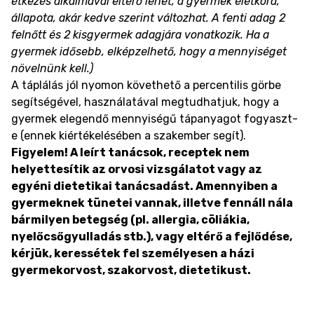
étkezés alkalmával eltérő lehet, a gyermek életkora,
állapota, akár kedve szerint változhat. A fenti adag 2
felnőtt és 2 kisgyermek adagjára vonatkozik. Ha a
gyermek idősebb, elképzelhető, hogy a mennyiséget
növelnünk kell.)
A táplálás jól nyomon követhető a percentilis görbe
segítségével, használatával megtudhatjuk, hogy a
gyermek elegendő mennyiségű tápanyagot fogyaszt-
e (ennek kiértékelésében a szakember segít).
Figyelem! A leírt tanácsok, receptek nem
helyettesítik az orvosi vizsgálatot vagy az
egyéni dietetikai tanácsadást. Amennyiben a
gyermeknek tünetei vannak, illetve fennáll nála
bármilyen betegség (pl. allergia, cöliákia,
nyelőcsőgyulladás stb.), vagy eltérő a fejlődése,
kérjük, keressétek fel személyesen a házi
gyermekorvost, szakorvost, dietetikust.