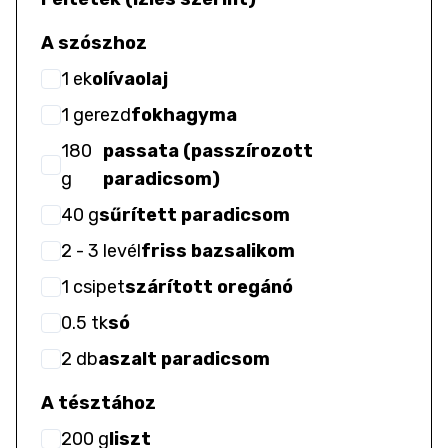
A szószhoz
1
ek
olívaolaj
1
gerezd
fokhagyma
180
passata (passzírozott
g
paradicsom)
40
g
sűrített paradicsom
2
- 3
levél
friss bazsalikom
1
csipet
szárított oregánó
0.5
tk
só
2
db
aszalt paradicsom
A tésztához
200
g
liszt