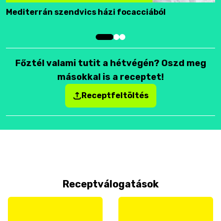
Mediterrán szendvics házi focacciából
F
Főztél valami tutit a hétvégén? Oszd meg
másokkal is a receptet!
Receptfeltöltés
Receptválogatások