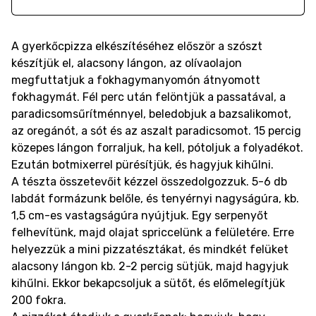
A gyerkőcpizza elkészítéséhez először a szószt
készítjük el, alacsony lángon, az olívaolajon
megfuttatjuk a fokhagymanyomón átnyomott
fokhagymát. Fél perc után felöntjük a passatával, a
paradicsomsűrítménnyel, beledobjuk a bazsalikomot,
az oregánót, a sót és az aszalt paradicsomot. 15 percig
közepes lángon forraljuk, ha kell, pótoljuk a folyadékot.
Ezután botmixerrel pürésítjük, és hagyjuk kihűlni.
A tészta összetevőit kézzel összedolgozzuk. 5-6 db
labdát formázunk belőle, és tenyérnyi nagyságúra, kb.
1,5 cm-es vastagságúra nyújtjuk. Egy serpenyőt
felhevítünk, majd olajat spriccelünk a felületére. Erre
helyezzük a mini pizzatésztákat, és mindkét felüket
alacsony lángon kb. 2-2 percig sütjük, majd hagyjuk
kihűlni. Ekkor bekapcsoljuk a sütőt, és előmelegítjük
200 fokra.