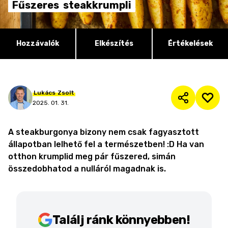
Fűszeres
steakkrumpli
Hozzávalók
Elkészítés
Értékelések
Lukács
Zsolt
2025. 01. 31.
A steakburgonya bizony nem csak fagyasztott
állapotban lelhető fel a természetben! :D Ha van
otthon krumplid meg pár fűszered, simán
összedobhatod a nulláról magadnak is.
Találj ránk könnyebben!