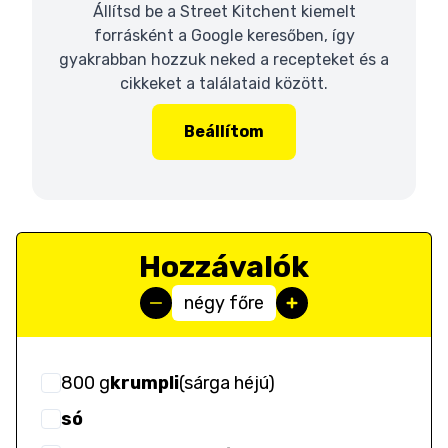
Állítsd be a Street Kitchent kiemelt
forrásként a Google keresőben, így
gyakrabban hozzuk neked a recepteket és a
cikkeket a találataid között.
Beállítom
Hozzávalók
négy főre
800
g
krumpli
(
sárga héjú
)
só