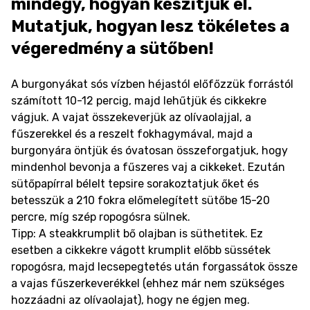
mindegy, hogyan készítjük el.
Mutatjuk, hogyan lesz tökéletes a
végeredmény a sütőben!
A burgonyákat sós vízben héjastól előfőzzük forrástól
számított 10-12 percig, majd lehűtjük és cikkekre
vágjuk. A vajat összekeverjük az olívaolajjal, a
fűszerekkel és a reszelt fokhagymával, majd a
burgonyára öntjük és óvatosan összeforgatjuk, hogy
mindenhol bevonja a fűszeres vaj a cikkeket. Ezután
sütőpapírral bélelt tepsire sorakoztatjuk őket és
betesszük a 210 fokra előmelegített sütőbe 15-20
percre, míg szép ropogósra sülnek.
Tipp: A steakkrumplit bő olajban is süthetitek. Ez
esetben a cikkekre vágott krumplit előbb süssétek
ropogósra, majd lecsepegtetés után forgassátok össze
a vajas fűszerkeverékkel (ehhez már nem szükséges
hozzáadni az olívaolajat), hogy ne égjen meg.