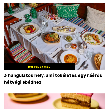
Hol egyek ma?
3 hangulatos hely, ami tökéletes egy ráérős
hétvégi ebédhez