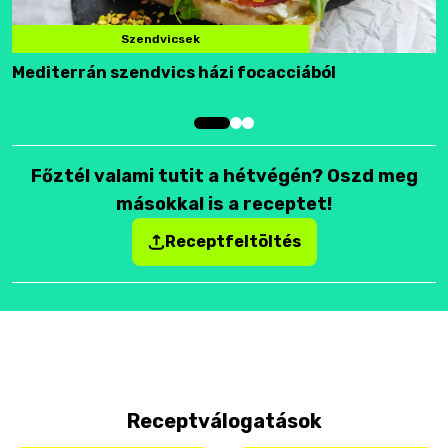
Szendvicsek
Mediterrán szendvics házi focacciából
F
Főztél valami tutit a hétvégén? Oszd meg
másokkal is a receptet!
Receptfeltöltés
Receptválogatások