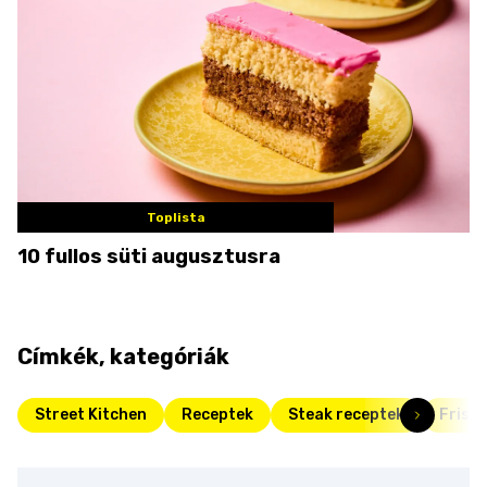
Toplista
10 fullos süti augusztusra
Címkék, kategóriák
Street Kitchen
Receptek
Steak receptek
Friss