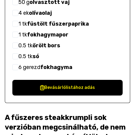
50
g
olvasztott vaj
4
ek
olívaolaj
1
tk
füstölt fűszerpaprika
1
tk
fokhagymapor
0.5
tk
őrölt bors
0.5
tk
só
6
gerezd
fokhagyma
Bevásárlólistához adás
A fűszeres steakkrumpli sok
verzióban megcsinálható, de nem