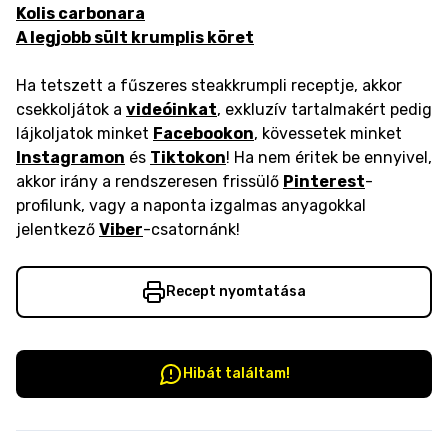
Kolis carbonara
A legjobb sült krumplis köret
Ha tetszett a fűszeres steakkrumpli receptje, akkor
csekkoljátok a
videóinkat
, exkluzív tartalmakért pedig
lájkoljatok minket
Facebookon
, kövessetek minket
Instagramon
és
Tiktokon
! Ha nem éritek be ennyivel,
akkor irány a rendszeresen frissülő
Pinterest
-
profilunk, vagy a naponta izgalmas anyagokkal
jelentkező
Viber
-csatornánk!
Recept nyomtatása
Hibát találtam!