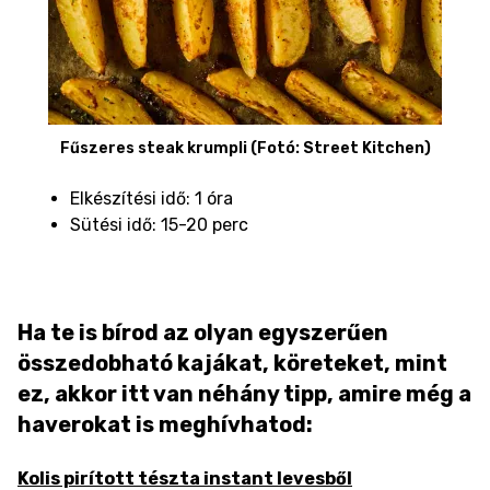
Fűszeres steak krumpli (Fotó: Street Kitchen)
Elkészítési idő: 1 óra
Sütési idő: 15-20 perc
Ha te is bírod az olyan egyszerűen
összedobható kajákat, köreteket, mint
ez, akkor itt van néhány tipp, amire még a
haverokat is meghívhatod:
Kolis pirított tészta instant levesből