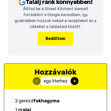
Találj ránk könnyebben!
Állítsd be a Street Kitchent kiemelt
forrásként a Google keresőben, így
gyakrabban hozzuk neked a recepteket és a
cikkeket a találataid között.
Beállítom
Hozzávalók
egy literhez
2
gerezd
fokhagyma
1
ek
olaj