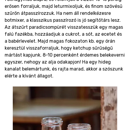
erősen forraljuk, majd leturmixoljuk, és finom szövésű
szűrőn átpasszírozzuk. Ha nem áll rendelkézesre
botmixer, a klasszikus passzírozó is jó segítőtárs lesz.
Az átszűrt paradicsompürét visszatesszük egy magas
falú fazékba, hozzáadjuk a cukrot, a sót, az ecetet és
a babérlevelet. Majd magas fokozaton kb. egy órán
keresztül visszaforraljuk, hogy ketchup sűrűségű
mártást kapjunk. 8-10 percenként érdemes belekeverni
egyszer, nehogy az alja odakapjon! Ha egy hideg
kanalat belemártunk, és rajta marad, akkor a szószunk
elérte a kívánt állagot.