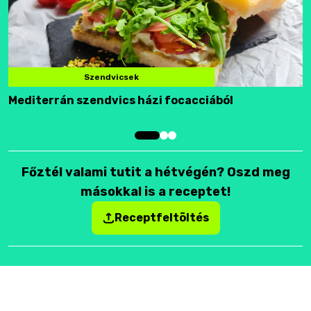
Szendvicsek
Mediterrán szendvics házi focacciából
F
Főztél valami tutit a hétvégén? Oszd meg
másokkal is a receptet!
Receptfeltöltés