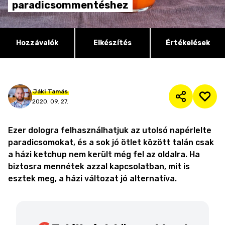
paradicsommentéshez
Hozzávalók
Elkészítés
Értékelések
Jáki
Tamás
2020. 09. 27.
Ezer dologra felhasználhatjuk az utolsó napérlelte
paradicsomokat, és a sok jó ötlet között talán csak
a házi ketchup nem került még fel az oldalra. Ha
biztosra mennétek azzal kapcsolatban, mit is
esztek meg, a házi változat jó alternatíva.