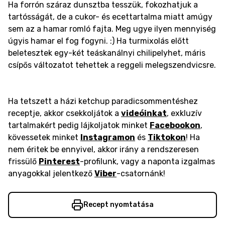
Ha forrón száraz dunsztba tesszük, fokozhatjuk a
tartósságát, de a cukor- és ecettartalma miatt amúgy
sem az a hamar romló fajta. Meg ugye ilyen mennyiség
úgyis hamar el fog fogyni. :) Ha turmixolás előtt
beletesztek egy-két teáskanálnyi chilipelyhet, máris
csípős változatot tehettek a reggeli melegszendvicsre.
Ha tetszett a házi ketchup paradicsommentéshez
receptje, akkor csekkoljátok a
videóinkat
, exkluzív
tartalmakért pedig lájkoljatok minket
Facebookon
,
kövessetek minket
Instagramon
és
Tiktokon
! Ha
nem éritek be ennyivel, akkor irány a rendszeresen
frissülő
Pinterest
-profilunk, vagy a naponta izgalmas
anyagokkal jelentkező
Viber
-csatornánk!
Recept nyomtatása