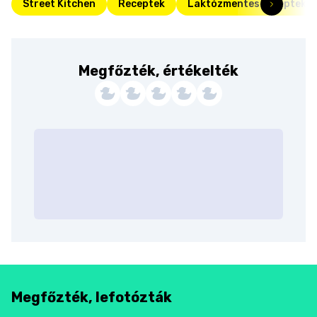
Street Kitchen
Receptek
Laktózmentes receptek
Megfőzték, értékelték
Megfőzték, lefotózták