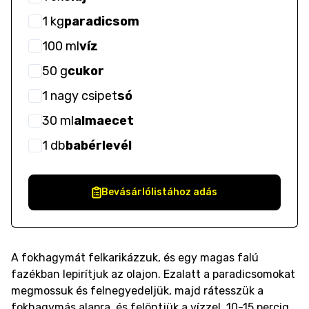
1
kg
paradicsom
100
ml
víz
50
g
cukor
1
nagy csipet
só
30
ml
almaecet
1
db
babérlevél
Bevásárlólistához adás
A fokhagymát felkarikázzuk, és egy magas falú
fazékban lepirítjuk az olajon. Ezalatt a paradicsomokat
megmossuk és felnegyedeljük, majd rátesszük a
fokhagymás alapra, és felöntjük a vízzel. 10-15 percig