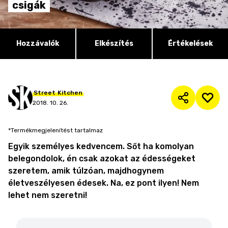
csigák
Hozzávalók
Elkészítés
Értékelések
Street
Kitchen
2018. 10. 26.
*Termékmegjelenítést tartalmaz
Egyik személyes kedvencem. Sőt ha komolyan
belegondolok, én csak azokat az édességeket
szeretem, amik túlzóan, majdhogynem
életveszélyesen édesek. Na, ez pont ilyen! Nem
lehet nem szeretni!