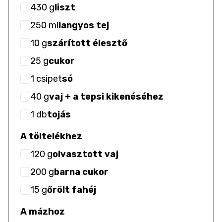
430
g
liszt
250
ml
langyos tej
10
g
szárított élesztő
25
g
cukor
1
csipet
só
40
g
vaj + a tepsi kikenéséhez
1
db
tojás
A töltelékhez
120
g
olvasztott vaj
200
g
barna cukor
15
g
őrölt fahéj
A mázhoz