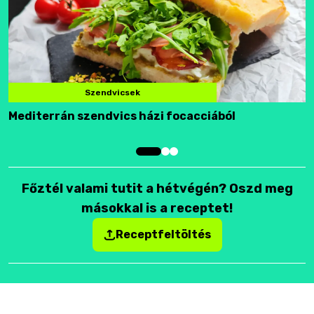
Szendvicsek
Mediterrán szendvics házi focacciából
F
Főztél valami tutit a hétvégén? Oszd meg
másokkal is a receptet!
Receptfeltöltés