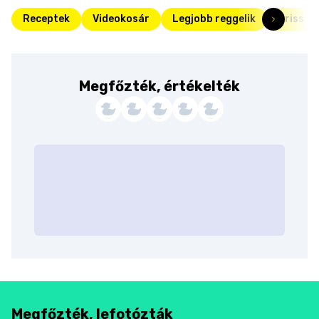
Receptek
Videokosár
Legjobb reggelik
Friss
Megfőzték, értékelték
Megfőzték, lefotózták