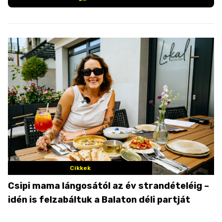
Cikkek
Csipi mama lángosától az év strandételéig –
idén is felzabáltuk a Balaton déli partját