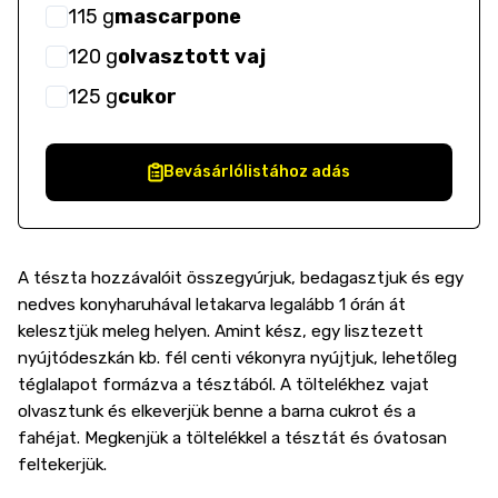
115
g
mascarpone
120
g
olvasztott vaj
125
g
cukor
Bevásárlólistához adás
A tészta hozzávalóit összegyúrjuk, bedagasztjuk és egy
nedves konyharuhával letakarva legalább 1 órán át
kelesztjük meleg helyen. Amint kész, egy lisztezett
nyújtódeszkán kb. fél centi vékonyra nyújtjuk, lehetőleg
téglalapot formázva a tésztából. A töltelékhez vajat
olvasztunk és elkeverjük benne a barna cukrot és a
fahéjat. Megkenjük a töltelékkel a tésztát és óvatosan
feltekerjük.