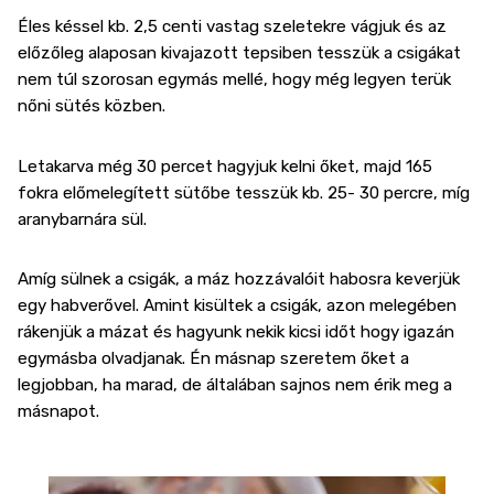
Éles késsel kb. 2,5 centi vastag szeletekre vágjuk és az
előzőleg alaposan kivajazott tepsiben tesszük a csigákat
nem túl szorosan egymás mellé, hogy még legyen terük
nőni sütés közben.
Letakarva még 30 percet hagyjuk kelni őket, majd 165
fokra előmelegített sütőbe tesszük kb. 25- 30 percre, míg
aranybarnára sül.
Amíg sülnek a csigák, a máz hozzávalóit habosra keverjük
egy habverővel. Amint kisültek a csigák, azon melegében
rákenjük a mázat és hagyunk nekik kicsi időt hogy igazán
egymásba olvadjanak. Én másnap szeretem őket a
legjobban, ha marad, de általában sajnos nem érik meg a
másnapot.