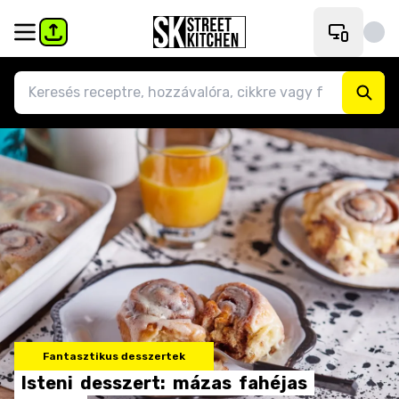
Fantasztikus desszertek
Isteni
desszert:
mázas
fahéjas