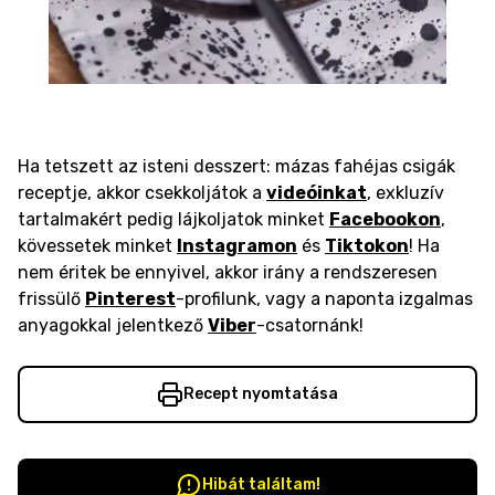
Ha tetszett az isteni desszert: mázas fahéjas csigák
receptje, akkor csekkoljátok a
videóinkat
, exkluzív
tartalmakért pedig lájkoljatok minket
Facebookon
,
kövessetek minket
Instagramon
és
Tiktokon
! Ha
nem éritek be ennyivel, akkor irány a rendszeresen
frissülő
Pinterest
-profilunk, vagy a naponta izgalmas
anyagokkal jelentkező
Viber
-csatornánk!
Recept nyomtatása
Hibát találtam!