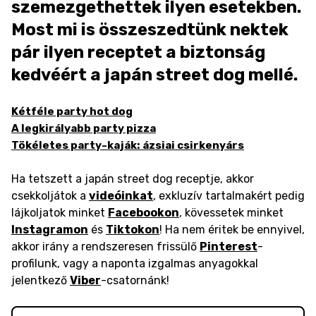
szemezgethettek ilyen esetekben.
Most mi is összeszedtünk nektek
pár ilyen receptet a biztonság
kedvéért a japán street dog mellé.
Kétféle party hot dog
A legkirályabb party pizza
Tökéletes party-kaják: ázsiai csirkenyárs
Ha tetszett a japán street dog receptje, akkor
csekkoljátok a
videóinkat
, exkluzív tartalmakért pedig
lájkoljatok minket
Facebookon
, kövessetek minket
Instagramon
és
Tiktokon
! Ha nem éritek be ennyivel,
akkor irány a rendszeresen frissülő
Pinterest
-
profilunk, vagy a naponta izgalmas anyagokkal
jelentkező
Viber
-csatornánk!