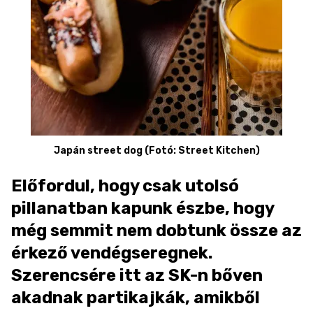
Japán street dog (Fotó: Street Kitchen)
Előfordul, hogy csak utolsó
pillanatban kapunk észbe, hogy
még semmit nem dobtunk össze az
érkező vendégseregnek.
Szerencsére itt az SK-n bőven
akadnak partikajkák, amikből