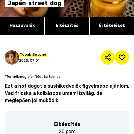
Japán
street
dog
Hozzávalók
Elkészítés
Értékelések
Tobak
Botond
2025. 07. 01.
*Termékmegjelenítést tartalmaz
Ezt a hot dogot a sushikedvelők figyelmébe ajánlom.
Vad fricska a kolbászos umami ízvilág, de
meglepően jól működik!
Elkészítés
20 perc