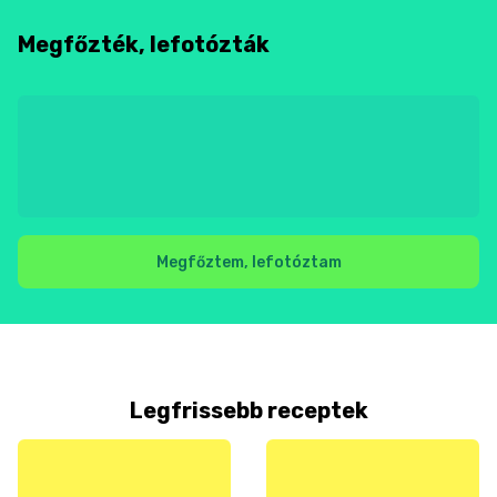
Megfőzték, lefotózták
Megfőztem, lefotóztam
Legfrissebb receptek