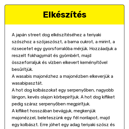
Elkészítés
A japán street dog elkészítéséhez a teriyaki
szószhoz a szójaszószt, a barna cukrot, a mirint, a
rizsecetet egy gyorsforralóba mérjük. Hozzáadjuk a
reszelt fokhagymát és gyömbért, majd
összeforraljuk és vízben elkevert keményítővel
besűrítjük.
A wasabis majonézhez a majonézben elkeverjük a
wasabipasztát.
A hot dog kolbászokat egy serpenyőben, nagyobb
lángon, kevés olajon körbepirítjuk. A hot dog kifliket
pedig száraz serpenyőben megpirítjuk.
A kifliket hosszában bevágjuk, megkenjük
majonézzel, beleteszünk egy fél norilapot, majd
egy kolbászt. Erre jöhet egy adag teriyaki szósz és