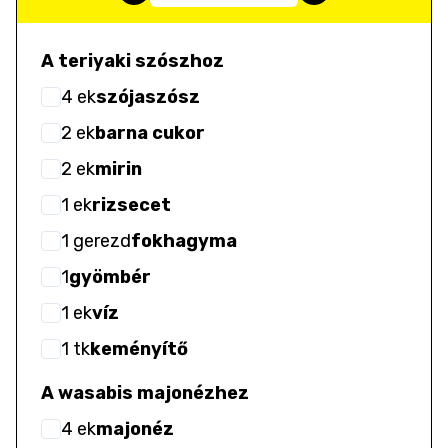
A teriyaki szószhoz
4
ek
szójaszósz
2
ek
barna cukor
2
ek
mirin
1
ek
rizsecet
1
gerezd
fokhagyma
1
gyömbér
1
ek
víz
1
tk
keményítő
A wasabis majonézhez
4
ek
majonéz