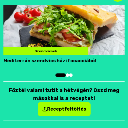
Szendvicsek
Mediterrán szendvics házi focacciából
F
Főztél valami tutit a hétvégén? Oszd meg
másokkal is a receptet!
Receptfeltöltés