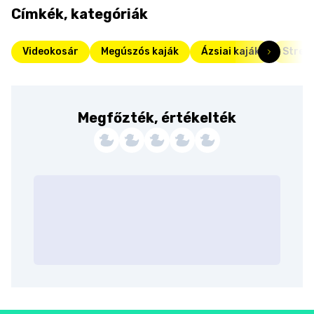
Címkék, kategóriák
Videokosár
Megúszós kaják
Ázsiai kaják
Stree
Megfőzték, értékelték