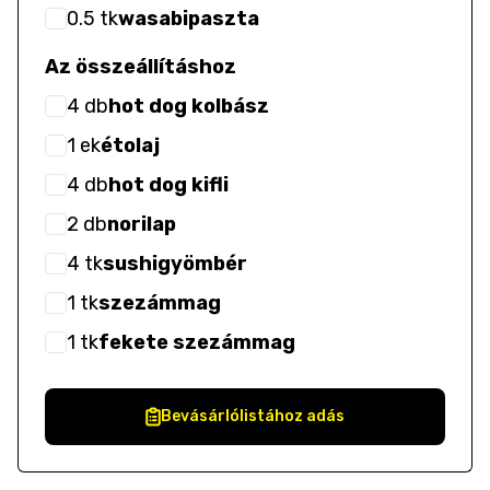
0.5
tk
wasabipaszta
Az összeállításhoz
4
db
hot dog kolbász
1
ek
étolaj
4
db
hot dog kifli
2
db
norilap
4
tk
sushigyömbér
1
tk
szezámmag
1
tk
fekete szezámmag
Bevásárlólistához adás