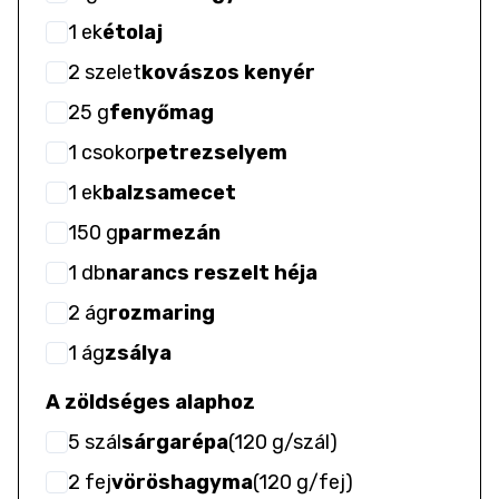
1
ek
étolaj
2
szelet
kovászos kenyér
25
g
fenyőmag
1
csokor
petrezselyem
1
ek
balzsamecet
150
g
parmezán
1
db
narancs reszelt héja
2
ág
rozmaring
1
ág
zsálya
A zöldséges alaphoz
5
szál
sárgarépa
(
120 g/szál
)
2
fej
vöröshagyma
(
120 g/fej
)