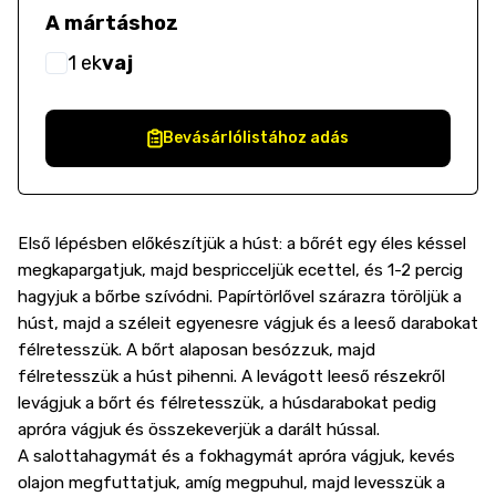
A mártáshoz
1
ek
vaj
Bevásárlólistához adás
Első lépésben előkészítjük a húst: a bőrét egy éles késsel
megkapargatjuk, majd bespricceljük ecettel, és 1-2 percig
hagyjuk a bőrbe szívódni. Papírtörlővel szárazra töröljük a
húst, majd a széleit egyenesre vágjuk és a leeső darabokat
félretesszük. A bőrt alaposan besózzuk, majd
félretesszük a húst pihenni. A levágott leeső részekről
levágjuk a bőrt és félretesszük, a húsdarabokat pedig
apróra vágjuk és összekeverjük a darált hússal.
A salottahagymát és a fokhagymát apróra vágjuk, kevés
olajon megfuttatjuk, amíg megpuhul, majd levesszük a