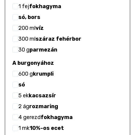
1
fej
fokhagyma
só, bors
200
ml
víz
300
ml
száraz fehérbor
30
g
parmezán
A burgonyához
600
g
krumpli
só
5
ek
kacsazsír
2
ág
rozmaring
4
gerezd
fokhagyma
1
mk
10%-os ecet