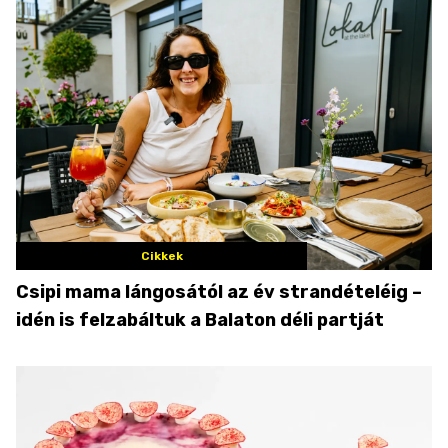
Cikkek
Csipi mama lángosától az év strandételéig –
idén is felzabáltuk a Balaton déli partját