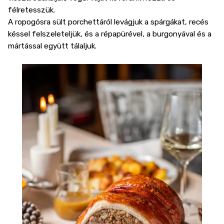
félretesszük.
A ropogósra sült porchettáról levágjuk a spárgákat, recés
késsel felszeleteljük, és a répapürével, a burgonyával és a
mártással együtt tálaljuk.