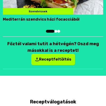
Szendvicsek
Mediterrán szendvics házi focacciából
F
Főztél valami tutit a hétvégén? Oszd meg
másokkal is a receptet!
Receptfeltöltés
Receptválogatások