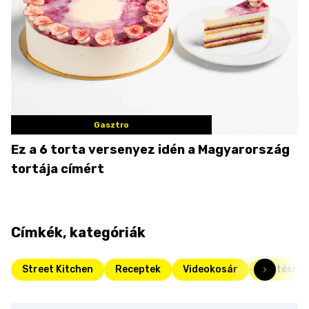
Gasztro
Ez a 6 torta versenyez idén a Magyarország
tortája címért
Címkék, kategóriák
Street Kitchen
Receptek
Videokosár
Sertéshús