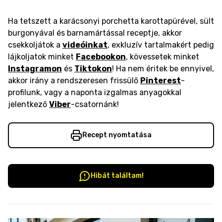
Ha tetszett a karácsonyi porchetta karottapürével, sült
burgonyával és barnamártással receptje, akkor
csekkoljátok a
videóinkat
, exkluzív tartalmakért pedig
lájkoljatok minket
Facebookon
, kövessetek minket
Instagramon
és
Tiktokon
! Ha nem éritek be ennyivel,
akkor irány a rendszeresen frissülő
Pinterest
-
profilunk, vagy a naponta izgalmas anyagokkal
jelentkező
Viber
-csatornánk!
Recept nyomtatása
Hibát találtam!