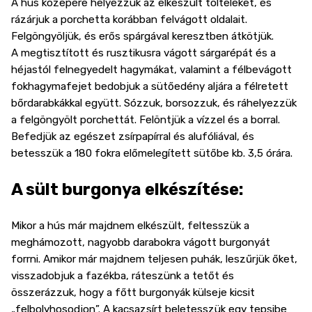
A hús közepére helyezzük az elkészült tölteléket, és
rázárjuk a porchetta korábban felvágott oldalait.
Felgöngyöljük, és erős spárgával keresztben átkötjük.
A megtisztított és rusztikusra vágott sárgarépát és a
héjastól felnegyedelt hagymákat, valamint a félbevágott
fokhagymafejet bedobjuk a sütőedény aljára a félretett
bőrdarabkákkal együtt. Sózzuk, borsozzuk, és ráhelyezzük
a felgöngyölt porchettát. Felöntjük a vízzel és a borral.
Befedjük az egészet zsírpapírral és alufóliával, és
betesszük a 180 fokra előmelegített sütőbe kb. 3,5 órára.
A sült burgonya elkészítése:
Mikor a hús már majdnem elkészült, feltesszük a
meghámozott, nagyobb darabokra vágott burgonyát
forrni. Amikor már majdnem teljesen puhák, leszűrjük őket,
visszadobjuk a fazékba, ráteszünk a tetőt és
összerázzuk, hogy a főtt burgonyák külseje kicsit
„felbolyhosodjon”. A kacsazsírt beletesszük egy tepsibe