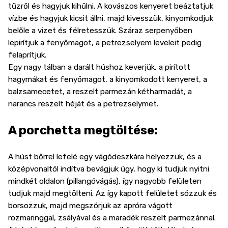
tűzről és hagyjuk kihűlni. A kovászos kenyeret beáztatjuk
vízbe és hagyjuk kicsit állni, majd kivesszük, kinyomkodjuk
belőle a vizet és félretesszük. Száraz serpenyőben
lepirítjuk a fenyőmagot, a petrezselyem leveleit pedig
felaprítjuk.
Egy nagy tálban a darált húshoz keverjük, a pirított
hagymákat és fenyőmagot, a kinyomkodott kenyeret, a
balzsamecetet, a reszelt parmezán kétharmadát, a
narancs reszelt héját és a petrezselymet.
A porchetta megtöltése:
A húst bőrrel lefelé egy vágódeszkára helyezzük, és a
középvonaltól indítva bevágjuk úgy, hogy ki tudjuk nyitni
mindkét oldalon (pillangóvágás), így nagyobb felületen
tudjuk majd megtölteni. Az így kapott felületet sózzuk és
borsozzuk, majd megszórjuk az apróra vágott
rozmaringgal, zsályával és a maradék reszelt parmezánnal.