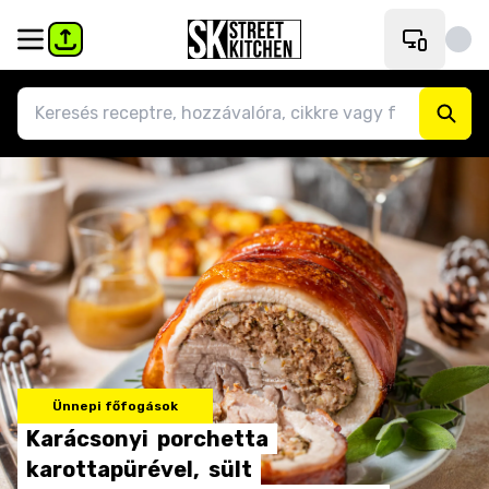
Ünnepi főfogások
Karácsonyi
porchetta
karottapürével,
sült