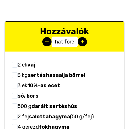
Hozzávalók
hat főre
2
ek
vaj
3
kg
sertéshasaalja bőrrel
3
ek
10%-os ecet
só, bors
500
g
darált sertéshús
2
fej
salottahagyma
(
50 g/fej
)
4
gerezd
fokhagyma