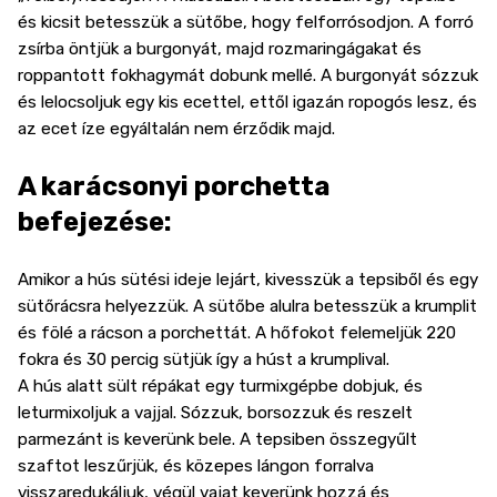
és kicsit betesszük a sütőbe, hogy felforrósodjon. A forró
zsírba öntjük a burgonyát, majd rozmaringágakat és
roppantott fokhagymát dobunk mellé. A burgonyát sózzuk
és lelocsoljuk egy kis ecettel, ettől igazán ropogós lesz, és
az ecet íze egyáltalán nem érződik majd.
A karácsonyi porchetta
befejezése:
Amikor a hús sütési ideje lejárt, kivesszük a tepsiből és egy
sütőrácsra helyezzük. A sütőbe alulra betesszük a krumplit
és fölé a rácson a porchettát. A hőfokot felemeljük 220
fokra és 30 percig sütjük így a húst a krumplival.
A hús alatt sült répákat egy turmixgépbe dobjuk, és
leturmixoljuk a vajjal. Sózzuk, borsozzuk és reszelt
parmezánt is keverünk bele. A tepsiben összegyűlt
szaftot leszűrjük, és közepes lángon forralva
visszaredukáljuk, végül vajat keverünk hozzá és