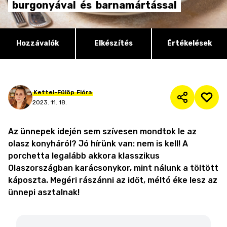
burgonyával
és
barnamártással
Hozzávalók
Elkészítés
Értékelések
Kettel-Fülöp
Flóra
2023. 11. 18.
Az ünnepek idején sem szívesen mondtok le az
olasz konyháról? Jó hírünk van: nem is kell! A
porchetta legalább akkora klasszikus
Olaszországban karácsonykor, mint nálunk a töltött
káposzta. Megéri rászánni az időt, méltó éke lesz az
ünnepi asztalnak!