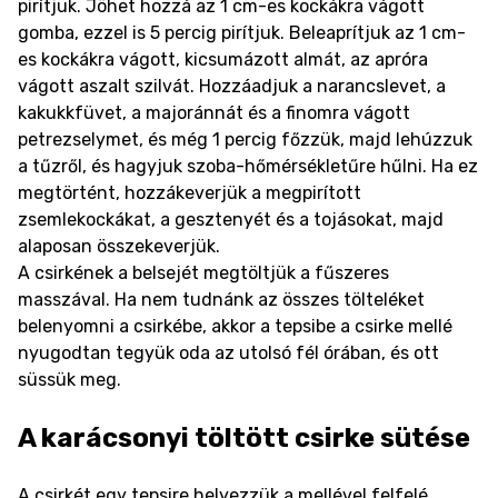
pirítjuk. Jöhet hozzá az 1 cm-es kockákra vágott
gomba, ezzel is 5 percig pirítjuk. Beleaprítjuk az 1 cm-
es kockákra vágott, kicsumázott almát, az apróra
vágott aszalt szilvát. Hozzáadjuk a narancslevet, a
kakukkfüvet, a majoránnát és a finomra vágott
petrezselymet, és még 1 percig főzzük, majd lehúzzuk
a tűzről, és hagyjuk szoba-hőmérsékletűre hűlni. Ha ez
megtörtént, hozzákeverjük a megpirított
zsemlekockákat, a gesztenyét és a tojásokat, majd
alaposan összekeverjük.
A csirkének a belsejét megtöltjük a fűszeres
masszával. Ha nem tudnánk az összes tölteléket
belenyomni a csirkébe, akkor a tepsibe a csirke mellé
nyugodtan tegyük oda az utolsó fél órában, és ott
süssük meg.
A karácsonyi töltött csirke sütése
A csirkét egy tepsire helyezzük a mellével felfelé,