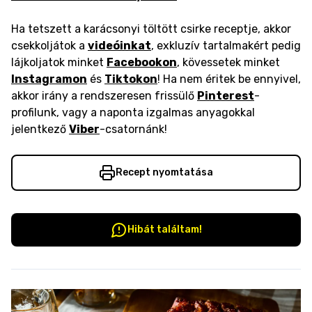
Ha tetszett a karácsonyi töltött csirke receptje, akkor
csekkoljátok a
videóinkat
, exkluzív tartalmakért pedig
lájkoljatok minket
Facebookon
, kövessetek minket
Instagramon
és
Tiktokon
! Ha nem éritek be ennyivel,
akkor irány a rendszeresen frissülő
Pinterest
-
profilunk, vagy a naponta izgalmas anyagokkal
jelentkező
Viber
-csatornánk!
Recept nyomtatása
Hibát találtam!