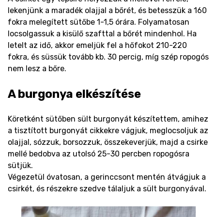
lekenjünk a maradék olajjal a bőrét, és betesszük a 160
fokra melegített sütőbe 1-1,5 órára. Folyamatosan
locsolgassuk a kisülő szafttal a bőrét mindenhol. Ha
letelt az idő, akkor emeljük fel a hőfokot 210-220
fokra, és süssük tovább kb. 30 percig, míg szép ropogós
nem lesz a bőre.
A burgonya elkészítése
Köretként sütőben sült burgonyát készítettem, amihez
a tisztított burgonyát cikkekre vágjuk, meglocsoljuk az
olajjal, sózzuk, borsozzuk, összekeverjük, majd a csirke
mellé bedobva az utolsó 25-30 percben ropogósra
sütjük.
Végezetül óvatosan, a gerinccsont mentén átvágjuk a
csirkét, és részekre szedve tálaljuk a sült burgonyával.