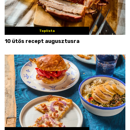
Toplista
10 ütős recept augusztusra