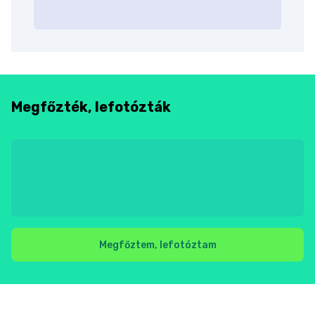
Megfőzték, lefotózták
Megfőztem, lefotóztam