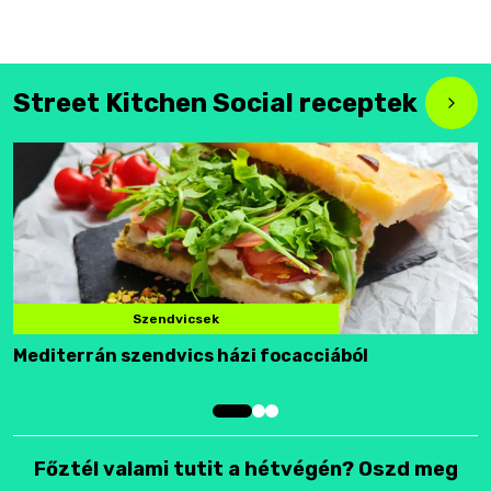
Street Kitchen Social receptek
Szendvicsek
Mediterrán szendvics házi focacciából
F
Főztél valami tutit a hétvégén? Oszd meg