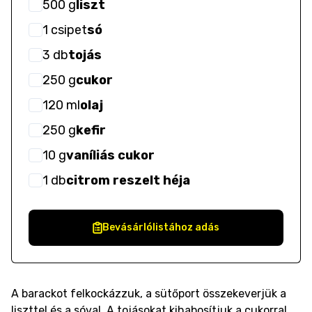
500
g
liszt
1
csipet
só
3
db
tojás
250
g
cukor
120
ml
olaj
250
g
kefir
10
g
vaníliás cukor
1
db
citrom reszelt héja
Bevásárlólistához adás
A barackot felkockázzuk, a sütőport összekeverjük a
liszttel és a sóval. A tojásokat kihabosítjuk a cukorral,