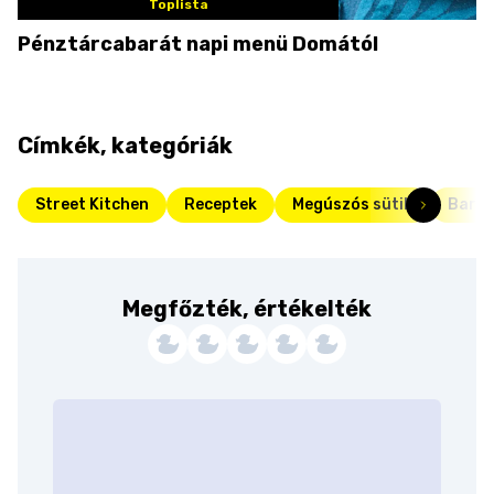
Toplista
Pénztárcabarát napi menü Domától
Címkék, kategóriák
Street Kitchen
Receptek
Megúszós sütik
Barac
Megfőzték, értékelték