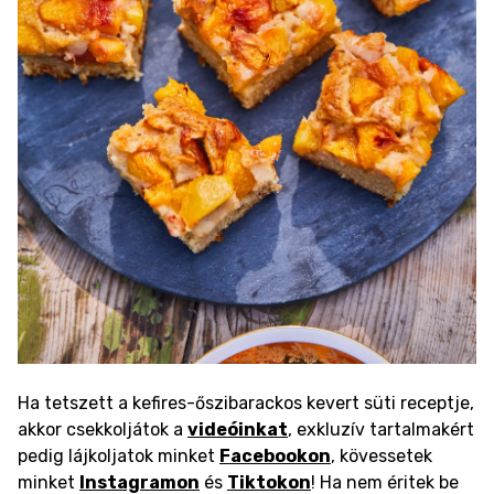
Ha tetszett a kefires-őszibarackos kevert süti receptje,
akkor csekkoljátok a
videóinkat
, exkluzív tartalmakért
pedig lájkoljatok minket
Facebookon
, kövessetek
minket
Instagramon
és
Tiktokon
! Ha nem éritek be