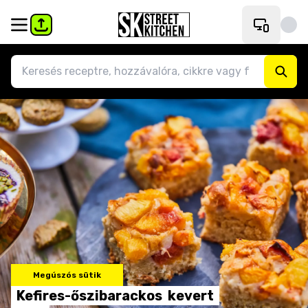
Megúszós sütik
Kefires-őszibarackos
kevert