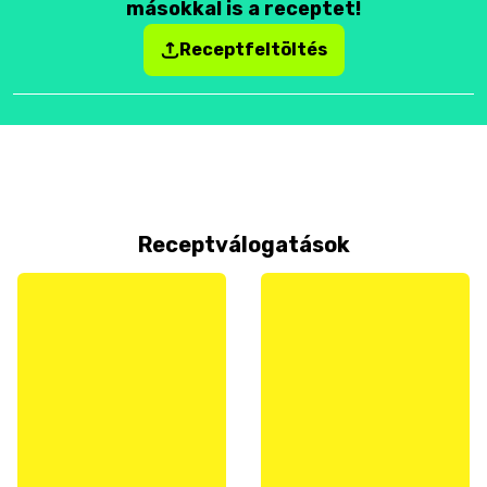
másokkal is a receptet!
Receptfeltöltés
Receptválogatások