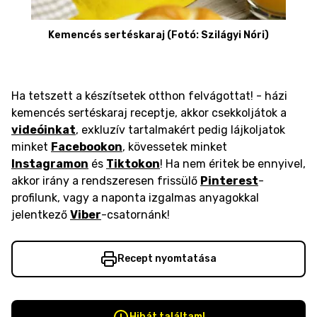
Kemencés sertéskaraj (Fotó: Szilágyi Nóri)
Ha tetszett a készítsetek otthon felvágottat! - házi
kemencés sertéskaraj receptje, akkor csekkoljátok a
videóinkat
, exkluzív tartalmakért pedig lájkoljatok
minket
Facebookon
, kövessetek minket
Instagramon
és
Tiktokon
! Ha nem éritek be ennyivel,
akkor irány a rendszeresen frissülő
Pinterest
-
profilunk, vagy a naponta izgalmas anyagokkal
jelentkező
Viber
-csatornánk!
Recept nyomtatása
Hibát találtam!