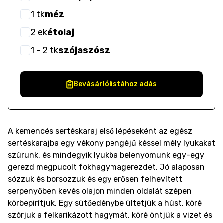
1
tk
méz
2
ek
étolaj
1
- 2
tk
szójaszósz
Bevásárlólistához adás
A kemencés sertéskaraj első lépéseként az egész
sertéskarajba egy vékony pengéjű késsel mély lyukakat
szúrunk, és mindegyik lyukba belenyomunk egy-egy
gerezd megpucolt fokhagymagerezdet. Jó alaposan
sózzuk és borsozzuk és egy erősen felhevített
serpenyőben kevés olajon minden oldalát szépen
körbepirítjuk. Egy sütőedénybe ültetjük a húst, köré
szórjuk a felkarikázott hagymát, köré öntjük a vizet és