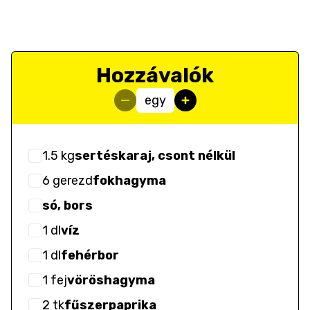
Hozzávalók
egy
1.5
kg
sertéskaraj, csont nélkül
6
gerezd
fokhagyma
só, bors
1
dl
víz
1
dl
fehérbor
1
fej
vöröshagyma
2
tk
fűszerpaprika