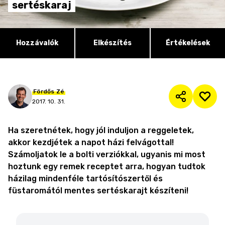
sertéskaraj
Hozzávalók
Elkészítés
Értékelések
Fördős
Zé
2017. 10. 31.
Ha szeretnétek, hogy jól induljon a reggeletek,
akkor kezdjétek a napot házi felvágottal!
Számoljatok le a bolti verziókkal, ugyanis mi most
hoztunk egy remek receptet arra, hogyan tudtok
házilag mindenféle tartósítószertől és
füstaromától mentes sertéskarajt készíteni!