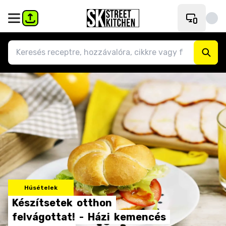
Húsételek
Készítsetek
otthon
felvágottat!
-
Házi
kemencés