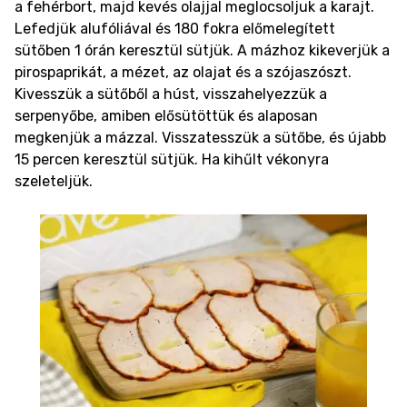
a fehérbort, majd kevés olajjal meglocsoljuk a karajt.
Lefedjük alufóliával és 180 fokra előmelegített
sütőben 1 órán keresztül sütjük. A mázhoz kikeverjük a
pirospaprikát, a mézet, az olajat és a szójaszószt.
Kivesszük a sütőből a húst, visszahelyezzük a
serpenyőbe, amiben elősütöttük és alaposan
megkenjük a mázzal. Visszatesszük a sütőbe, és újabb
15 percen keresztül sütjük. Ha kihűlt vékonyra
szeleteljük.