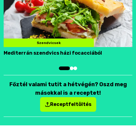
Szendvicsek
Mediterrán szendvics házi focacciából
F
Főztél valami tutit a hétvégén? Oszd meg
másokkal is a receptet!
Receptfeltöltés