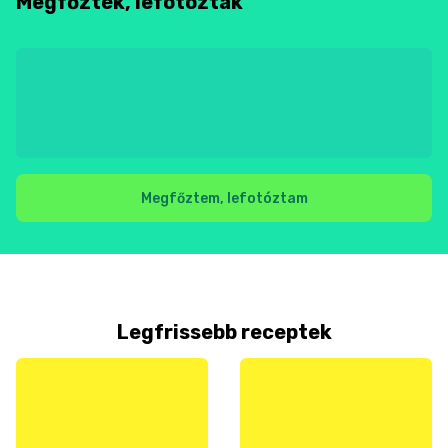
Megfőzték, lefotózták
Megfőztem, lefotóztam
Legfrissebb receptek