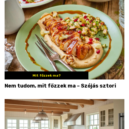
Mit főzzek ma?
Nem tudom, mit főzzek ma – Szójás sztori