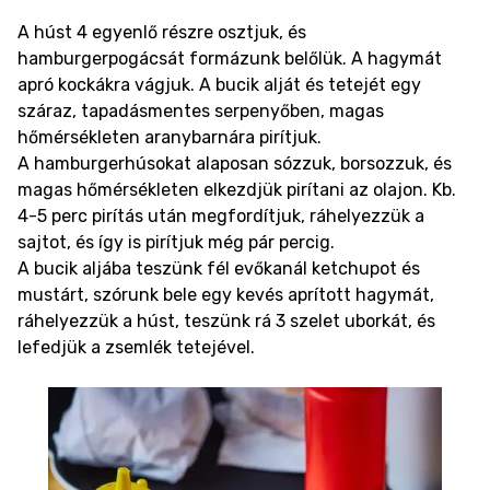
A húst 4 egyenlő részre osztjuk, és
hamburgerpogácsát formázunk belőlük. A hagymát
apró kockákra vágjuk. A bucik alját és tetejét egy
száraz, tapadásmentes serpenyőben, magas
hőmérsékleten aranybarnára pirítjuk.
A hamburgerhúsokat alaposan sózzuk, borsozzuk, és
magas hőmérsékleten elkezdjük pirítani az olajon. Kb.
4-5 perc pirítás után megfordítjuk, ráhelyezzük a
sajtot, és így is pirítjuk még pár percig.
A bucik aljába teszünk fél evőkanál ketchupot és
mustárt, szórunk bele egy kevés aprított hagymát,
ráhelyezzük a húst, teszünk rá 3 szelet uborkát, és
lefedjük a zsemlék tetejével.