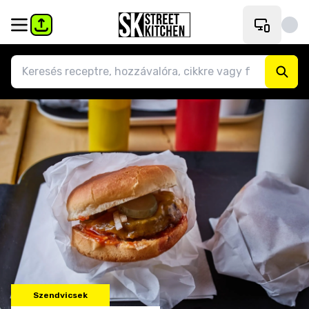
Szendvicsek