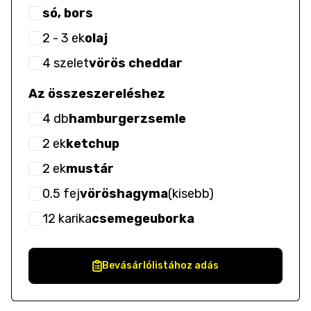
só, bors
2
- 3
ek
olaj
4
szelet
vörös cheddar
Az összeszereléshez
4
db
hamburgerzsemle
2
ek
ketchup
2
ek
mustár
0.5
fej
vöröshagyma
(
kisebb
)
12
karika
csemegeuborka
Bevásárlólistához adás