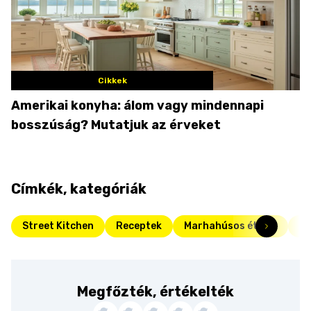
Cikkek
Amerikai konyha: álom vagy mindennapi
bosszúság? Mutatjuk az érveket
Címkék, kategóriák
Street Kitchen
Receptek
Marhahúsos ételek
Da
Megfőzték, értékelték