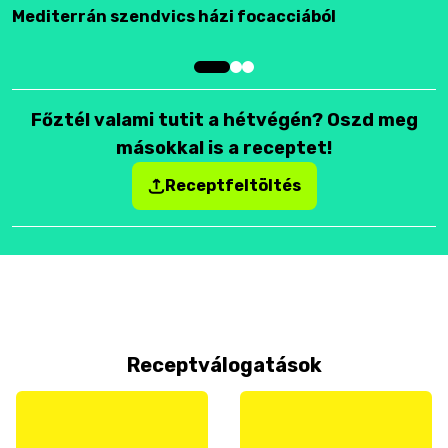
Mediterrán szendvics házi focacciából
F
Főztél valami tutit a hétvégén? Oszd meg
másokkal is a receptet!
Receptfeltöltés
Receptválogatások