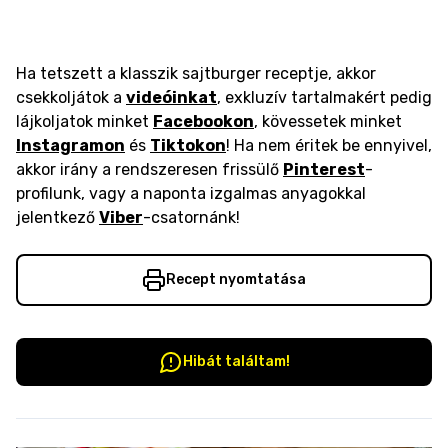
Ha tetszett a klasszik sajtburger receptje, akkor
csekkoljátok a
videóinkat
, exkluzív tartalmakért pedig
lájkoljatok minket
Facebookon
, kövessetek minket
Instagramon
és
Tiktokon
! Ha nem éritek be ennyivel,
akkor irány a rendszeresen frissülő
Pinterest
-
profilunk, vagy a naponta izgalmas anyagokkal
jelentkező
Viber
-csatornánk!
Recept nyomtatása
Hibát találtam!