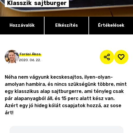
Klasszik
sajtburger
Hozzávalók
Elkészítés
Értékelések
Forási
Ákos
2020. 06. 22.
Néha nem vágyunk kecskesajtos, ilyen-olyan-
amolyan hambira, és nincs szükségünk többre, mint
egy klasszikus alap sajtburgerre, ami tényleg csak
pár alapanyagból áll, és 15 perc alatt kész van.
Azért egy jó hideg kólát csapjatok hozzá, az sose
árt!