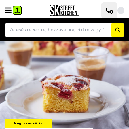
Megúszós sütik