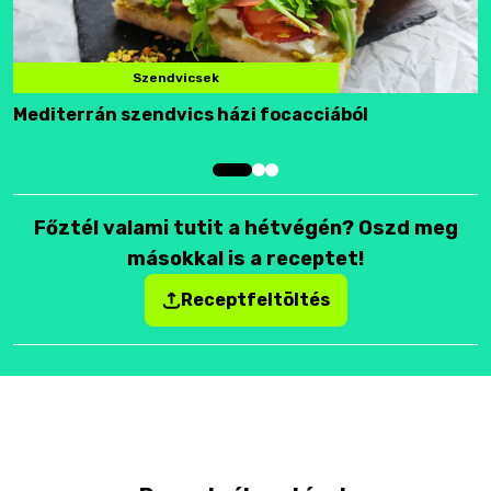
Szendvicsek
Mediterrán szendvics házi focacciából
F
Főztél valami tutit a hétvégén? Oszd meg
másokkal is a receptet!
Receptfeltöltés