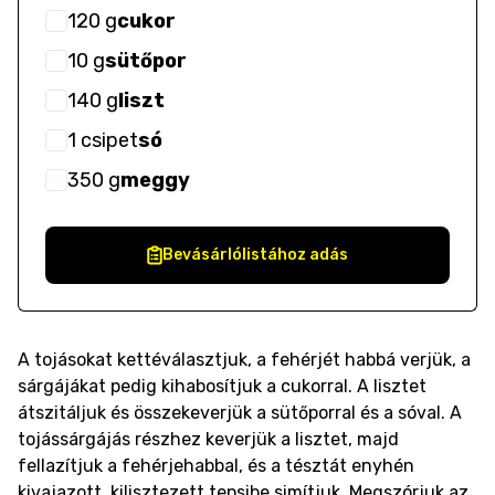
120
g
cukor
10
g
sütőpor
140
g
liszt
1
csipet
só
350
g
meggy
Bevásárlólistához adás
A tojásokat kettéválasztjuk, a fehérjét habbá verjük, a
sárgájákat pedig kihabosítjuk a cukorral. A lisztet
átszitáljuk és összekeverjük a sütőporral és a sóval. A
tojássárgájás részhez keverjük a lisztet, majd
fellazítjuk a fehérjehabbal, és a tésztát enyhén
kivajazott, kilisztezett tepsibe simítjuk. Megszórjuk az