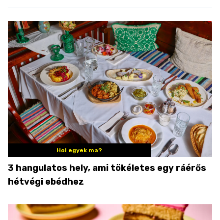
Hol egyek ma?
3 hangulatos hely, ami tökéletes egy ráérős
hétvégi ebédhez