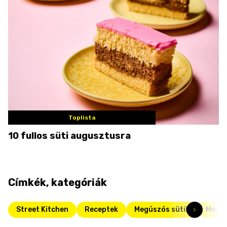
Toplista
10 fullos süti augusztusra
Címkék, kategóriák
Street Kitchen
Receptek
Megúszós sütik
Meggy