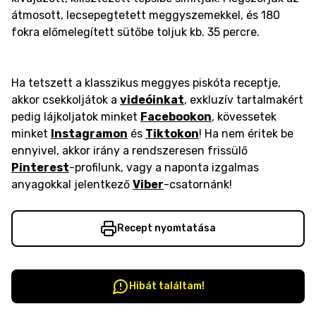
átmosott, lecsepegtetett meggyszemekkel, és 180
fokra előmelegített sütőbe toljuk kb. 35 percre.
Ha tetszett a klasszikus meggyes piskóta receptje,
akkor csekkoljátok a
videóinkat
, exkluzív tartalmakért
pedig lájkoljatok minket
Facebookon
, kövessetek
minket
Instagramon
és
Tiktokon
! Ha nem éritek be
ennyivel, akkor irány a rendszeresen frissülő
Pinterest
-profilunk, vagy a naponta izgalmas
anyagokkal jelentkező
Viber
-csatornánk!
Recept nyomtatása
Hibát találtam!