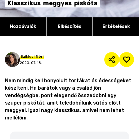
Klasszikus
meggyes
piskóta
Hozzávalók
Elkészítés
Értékelések
Szilágyi
Nóri
2020. 07. 18.
Nem mindig kell bonyolult tortákat és édességeket
készíteni. Ha barátok vagy a család jön
vendégségbe, pont elegendő összedobni egy
szuper piskótát, amit teledobálunk sütés előtt
meggyel. Igazi nagy klasszikus, amivel nem lehet
mellélőni.