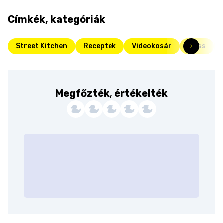
Címkék, kategóriák
Street Kitchen
Receptek
Videokosár
Friss
Megfőzték, értékelték