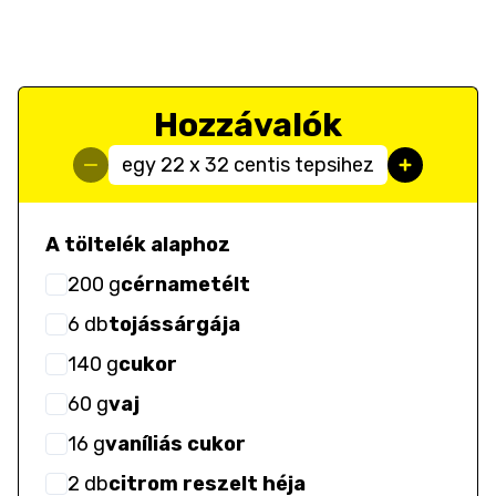
Hozzávalók
egy 22 x 32 centis tepsihez
A töltelék alaphoz
200
g
cérnametélt
6
db
tojássárgája
140
g
cukor
60
g
vaj
16
g
vaníliás cukor
2
db
citrom reszelt héja