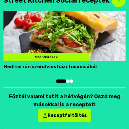
Street Kitchen Social receptek
Szendvicsek
Mediterrán szendvics házi focacciából
F
Főztél valami tutit a hétvégén? Oszd meg
másokkal is a receptet!
Receptfeltöltés