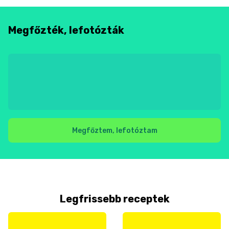
Megfőzték, lefotózták
Megfőztem, lefotóztam
Legfrissebb receptek