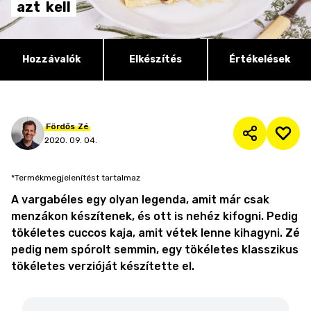
azt
kell
Hozzávalók
Elkészítés
Értékelések
Fördős
Zé
2020. 09. 04.
*Termékmegjelenítést tartalmaz
A vargabéles egy olyan legenda, amit már csak
menzákon készítenek, és ott is nehéz kifogni. Pedig
tökéletes cuccos kaja, amit vétek lenne kihagyni. Zé
pedig nem spórolt semmin, egy tökéletes klasszikus
tökéletes verzióját készítette el.