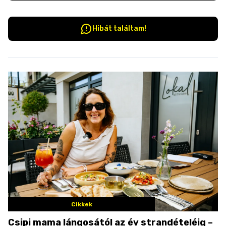
Hibát találtam!
Cikkek
Csipi mama lángosától az év strandételéig –