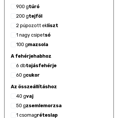
900
g
túró
200
g
tejföl
2
púpozott ek
liszt
1
nagy csipet
só
100
g
mazsola
A fehérjehabhoz
6
db
tojásfehérje
60
g
cukor
Az összeállításhoz
40
g
vaj
50
g
zsemlemorzsa
1
csomag
réteslap