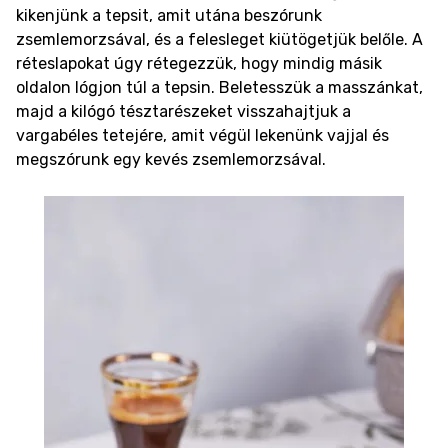
kikenjünk a tepsit, amit utána beszórunk
zsemlemorzsával, és a felesleget kiütögetjük belőle. A
réteslapokat úgy rétegezzük, hogy mindig másik
oldalon lógjon túl a tepsin. Beletesszük a masszánkat,
majd a kilógó tésztarészeket visszahajtjuk a
vargabéles tetejére, amit végül lekenünk vajjal és
megszórunk egy kevés zsemlemorzsával.