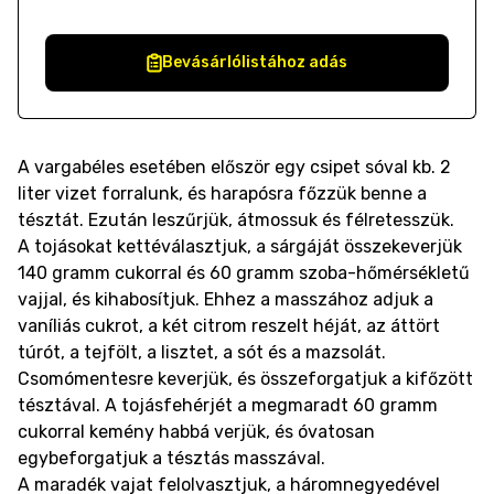
Bevásárlólistához adás
A vargabéles esetében először egy csipet sóval kb. 2
liter vizet forralunk, és harapósra főzzük benne a
tésztát. Ezután leszűrjük, átmossuk és félretesszük.
A tojásokat kettéválasztjuk, a sárgáját összekeverjük
140 gramm cukorral és 60 gramm szoba-hőmérsékletű
vajjal, és kihabosítjuk. Ehhez a masszához adjuk a
vaníliás cukrot, a két citrom reszelt héját, az áttört
túrót, a tejfölt, a lisztet, a sót és a mazsolát.
Csomómentesre keverjük, és összeforgatjuk a kifőzött
tésztával. A tojásfehérjét a megmaradt 60 gramm
cukorral kemény habbá verjük, és óvatosan
egybeforgatjuk a tésztás masszával.
A maradék vajat felolvasztjuk, a háromnegyedével