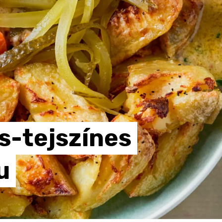
s-tejszínes
u