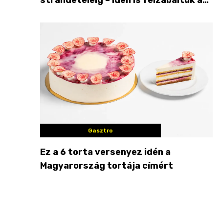
Balaton déli partját
Gasztro
Ez a 6 torta versenyez idén a
Magyarország tortája címért