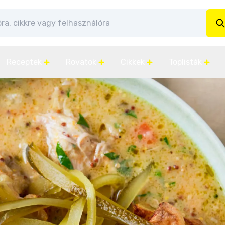
Receptek
Rovatok
Cikkek
Toplisták