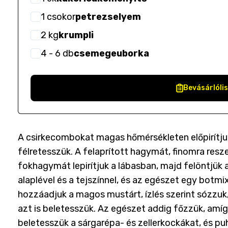
1
csokor
petrezselyem
2
kg
krumpli
4
- 6
db
csemegeuborka
Bevásárlóli
A csirkecombokat magas hőmérsékleten előpirítjuk
félretesszük. A felaprított hagymát, finomra resze
fokhagymát lepirítjuk a lábasban, majd felöntjük a 
alaplével és a tejszínnel, és az egészet egy botmi
hozzáadjuk a magos mustárt, ízlés szerint sózzuk, 
azt is beletesszük. Az egészet addig főzzük, am
beletesszük a sárgarépa- és zellerkockákat, és pu