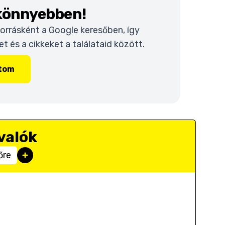
 könnyebben!
 forrásként a Google keresőben, így
 és a cikkeket a találataid között.
ítom
valók
őre