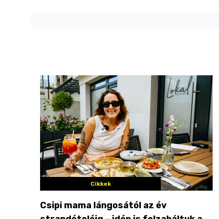
Cikkek
Csipi mama lángosától az év
strandételéig – idén is felzabáltuk a