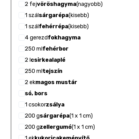
2
fej
vöröshagyma
(
nagyobb
)
1
szál
sárgarépa
(
kisebb
)
1
szál
fehérrépa
(
kisebb
)
4
gerezd
fokhagyma
250
ml
fehérbor
2
l
csirkealaplé
250
ml
tejszín
2
ek
magos mustár
só, bors
1
csokor
zsálya
200
g
sárgarépa
(
1 x 1 cm
)
200
g
zellergumó
(
1 x 1 cm
)
1
ek
kukoricakeményítő