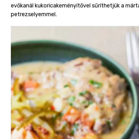
evőkanál kukoricakeményítővel sűríthetjük a márt
petrezselyemmel.