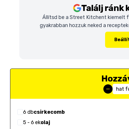
Találj ránk
Állítsd be a Street Kitchent kiemelt
gyakrabban hozzuk neked a recepteket
Beáll
Hozzá
hat f
6
db
csirkecomb
5
- 6
ek
olaj