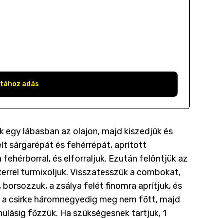
stához adás
 egy lábasban az olajon, majd kiszedjük és
lt sárgarépát és fehérrépát, aprított
fehérborral, és elforraljuk. Ezután felöntjük az
xerrel turmixoljuk. Visszatesszük a combokat,
borsozzuk, a zsálya felét finomra aprítjuk, és
íg a csirke háromnegyedig meg nem főtt, majd
hulásig főzzük. Ha szükségesnek tartjuk, 1