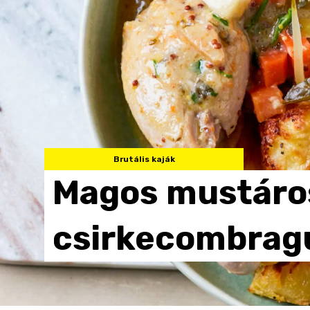
Brutális kaják
Magos
mustáro
csirkecombrag