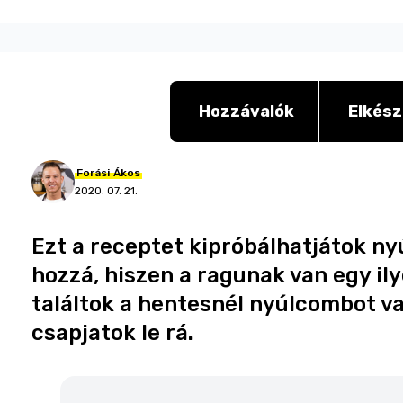
Hozzávalók
Elkész
Forási
Ákos
2020. 07. 21.
Ezt a receptet kipróbálhatjátok nyúl
hozzá, hiszen a ragunak van egy ily
találtok a hentesnél nyúlcombot va
csapjatok le rá.