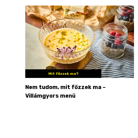
Mit főzzek ma?
Nem tudom, mit főzzek ma –
Villámgyors menü