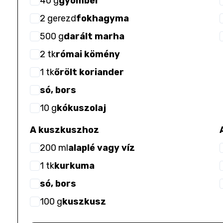
40
g
gyömbér
2
gerezd
fokhagyma
500
g
darált marha
2
tk
római kömény
1
tk
őrölt koriander
só, bors
10
g
kókuszolaj
A kuszkuszhoz
200
ml
alaplé vagy víz
1
tk
kurkuma
só, bors
100
g
kuszkusz