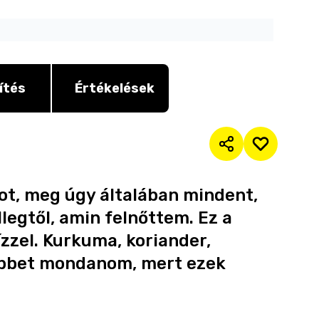
ítés
Értékelések
ot, meg úgy általában mindent,
llegtől, amin felnőttem. Ez a
 ízzel. Kurkuma, koriander,
öbbet mondanom, mert ezek