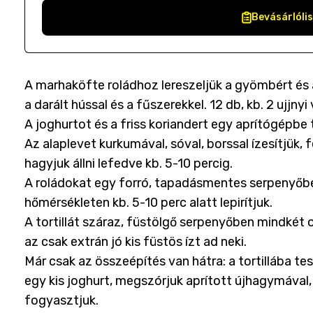
Bevásárlóli
A marhaköfte roládhoz lereszeljük a gyömbért é
a darált hússal és a fűszerekkel. 12 db, kb. 2 ujj
A joghurtot és a friss koriandert egy aprítógépbe
Az alaplevet kurkumával, sóval, borssal ízesítjük, 
hagyjuk állni lefedve kb. 5-10 percig.
A roládokat egy forró, tapadásmentes serpenyőb
hőmérsékleten kb. 5-10 perc alatt lepirítjuk.
A tortillát száraz, füstölgő serpenyőben mindkét o
az csak extrán jó kis füstös ízt ad neki.
Már csak az összeépítés van hátra: a tortillába te
egy kis joghurt, megszórjuk aprított újhagymával, 
fogyasztjuk.