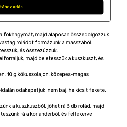
stához adás
s a fokhagymát, majd alaposan összedolgozzuk
nyi vastag roládot formázunk a masszából.
 tesszük, és összezúzzuk.
felforraljuk, majd beletesszük a kuszkuszt, és
en, 10 g kókuszolajon, közepes-magas
ldalán odakapatjuk, nem baj, ha kicsit fekete,
szünk a kuszkuszból, jöhet rá 3 db rolád, majd
teszünk rá a korianderből, és feltekerve