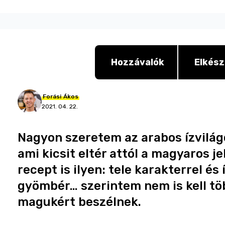
Hozzávalók
Elkész
Forási
Ákos
2021. 04. 22.
Nagyon szeretem az arabos ízvilág
ami kicsit eltér attól a magyaros je
recept is ilyen: tele karakterrel és
gyömbér… szerintem nem is kell t
magukért beszélnek.