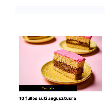
Toplista
10 fullos süti augusztusra