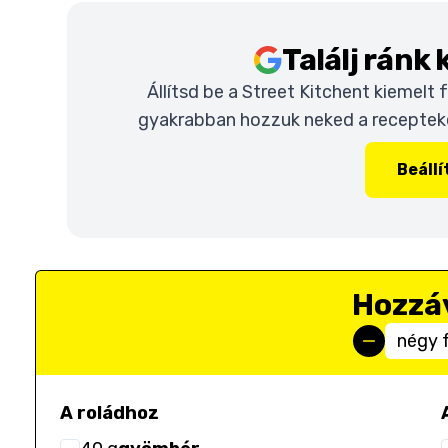
Találj ránk
Állítsd be a Street Kitchent kiemelt
gyakrabban hozzuk neked a recepteket
Beáll
Hozzá
négy 
A roládhoz