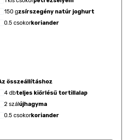
1
kis csokor
petrezselyem
150
g
zsírszegény natúr joghurt
0.5
csokor
koriander
Az összeállításhoz
4
db
teljes kiőrlésű tortillalap
2
szál
újhagyma
0.5
csokor
koriander