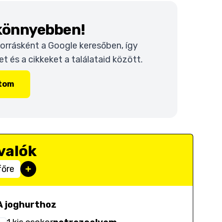
 könnyebben!
 forrásként a Google keresőben, így
 és a cikkeket a találataid között.
ítom
valók
főre
A joghurthoz