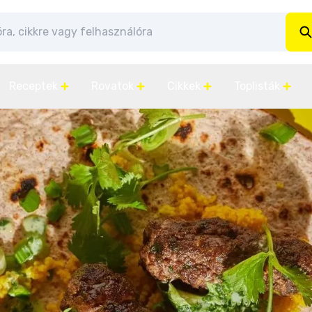
Receptek
Rovatok
Cikkek
Toplisták