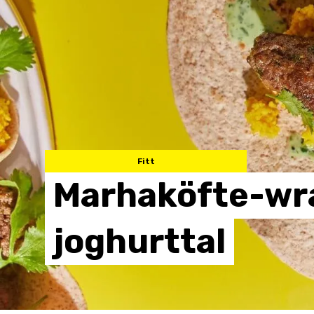
Fitt
Marhaköfte-wr
joghurttal