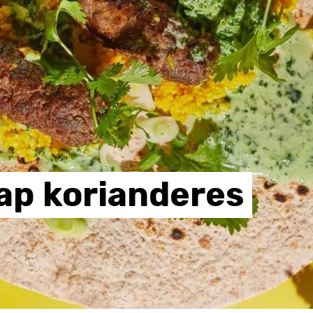
ap
korianderes