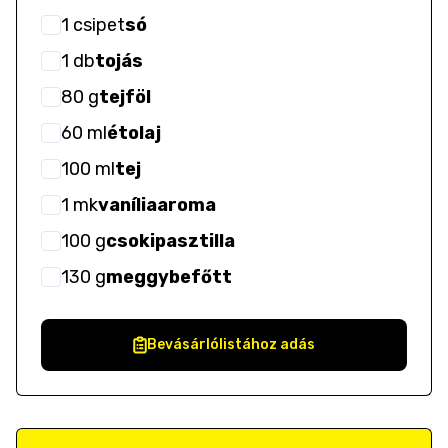
1
csipet
só
1
db
tojás
80
g
tejföl
60
ml
étolaj
100
ml
tej
1
mk
vaníliaaroma
100
g
csokipasztilla
130
g
meggybefőtt
Bevásárlólistához adás