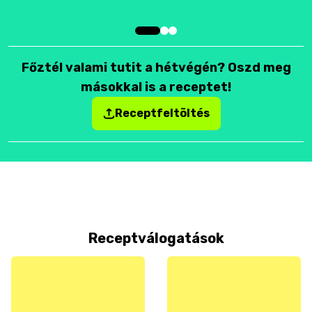
Főztél valami tutit a hétvégén? Oszd meg
másokkal is a receptet!
Receptfeltöltés
Receptválogatások