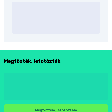
Megfőzték, lefotózták
Megfőztem, lefotóztam