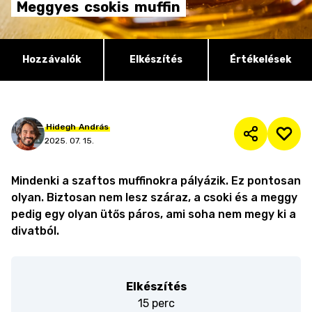
Meggyes
csokis
muffin
Hozzávalók
Elkészítés
Értékelések
Hidegh
András
2025. 07. 15.
Mindenki a szaftos muffinokra pályázik. Ez pontosan
olyan. Biztosan nem lesz száraz, a csoki és a meggy
pedig egy olyan ütős páros, ami soha nem megy ki a
divatból.
Elkészítés
15 perc