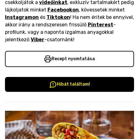
csekkoljátok a
videóinkat
, exkluzív tartalmakért pedig
lájkoljatok minket
Facebookon
, kövessetek minket
Instagramon
és
Tiktokon
! Ha nem éritek be ennyivel,
akkor irány a rendszeresen frissülő
Pinterest
-
profilunk, vagy a naponta izgalmas anyagokkal
jelentkező
Viber
-csatornánk!
Recept nyomtatása
Hibát találtam!