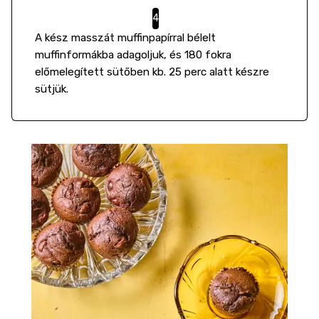
A kész masszát muffinpapírral bélelt
muffinformákba adagoljuk, és 180 fokra
előmelegített sütőben kb. 25 perc alatt készre
sütjük.