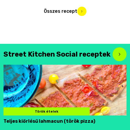
Összes recept
Street Kitchen Social receptek
Török ételek
Teljes kiőrlésű lahmacun (török pizza)
F