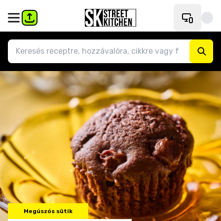
Megúszós sütik