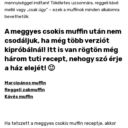
mennyiséggel indítani! Tökéletes uzsonnára, reggeli kávé
mellé vagy „csak úgy” – ezek a muffinok minden alkalomra
bevethetők.
A meggyes csokis muffin után nem
csodáljuk, ha még több verziót
kipróbálnál! Itt is van rögtön még
három tuti recept, nehogy szó érje
a ház elejét! 🙂
Marcipános muffin
Reggeli zabmuffin
Kávés muffin
Ha tetszett a meggyes csokis muffin receptje, akkor