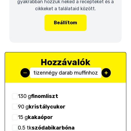
gyakrabban hozzuk neked a recepteket és a
cikkeket a találataid között.
Beállítom
Hozzávalók
tizennégy darab muffinhoz
130
g
finomliszt
90
g
kristálycukor
15
g
kakaópor
0.5
tk
szódabikarbóna