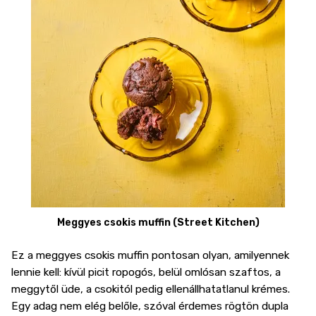
Meggyes csokis muffin (Street Kitchen)
Ez a
meggyes csokis muffin pontosan olyan,
amilyennek
lennie kell: kívül picit ropogós, belül omlósan szaftos, a
meggytől üde, a csokitól pedig ellenállhatatlanul krémes.
Egy adag nem elég belőle, szóval érdemes rögtön dupla