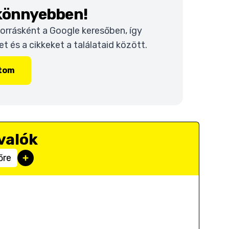
 könnyebben!
 forrásként a Google keresőben, így
 és a cikkeket a találataid között.
ítom
valók
őre