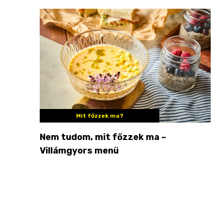
Mit főzzek ma?
Nem tudom, mit főzzek ma –
Villámgyors menü