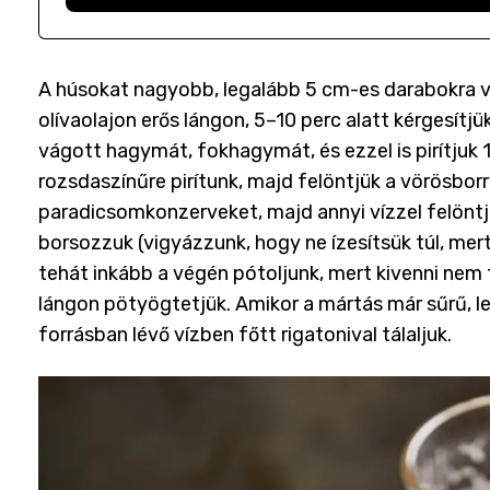
A húsokat nagyobb, legalább 5 cm-es darabokra v
olívaolajon erős lángon, 5–10 perc alatt kérgesí
vágott hagymát, fokhagymát, és ezzel is pirítjuk 
rozsdaszínűre pirítunk, majd felöntjük a vörösborr
paradicsomkonzerveket, majd annyi vízzel felöntjü
borsozzuk (vigyázzunk, hogy ne ízesítsük túl, mert 
tehát inkább a végén pótoljunk, mert kivenni nem 
lángon pötyögtetjük. Amikor a mártás már sűrű, lem
forrásban lévő vízben főtt rigatonival tálaljuk.