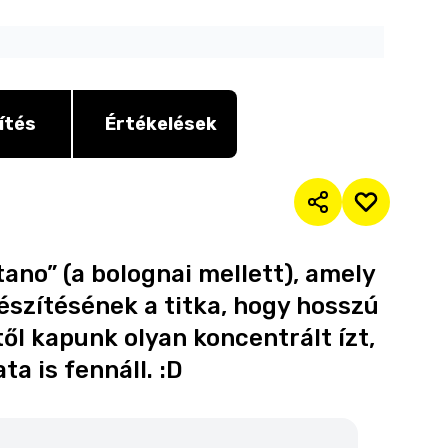
ítés
Értékelések
ano” (a bolognai mellett), amely
észítésének a titka, hogy hosszú
ttől kapunk olyan koncentrált ízt,
a is fennáll. :D