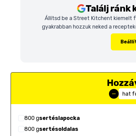
Találj ránk
Állítsd be a Street Kitchent kiemelt
gyakrabban hozzuk neked a recepteket
Beáll
Hozzá
hat f
800
g
sertéslapocka
800
g
sertésoldalas