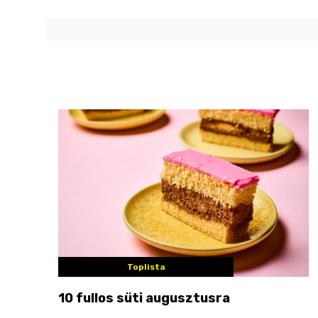
Toplista
10 fullos süti augusztusra