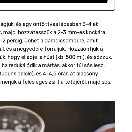
ágjuk, és egy öntöttvas lábasban 3-4 ek
tjük, majd hozzátesszük a 2-3 mm-es kockára
1-2 percig. Jöhet a paradicsompüré, amit
al, és a negyedére forraljuk. Hozzáöntjük a
k, hogy ellepje a húst (kb. 500 ml), és sózzuk,
ha redukálódik a mártás, akkor túl sós lesz,
tudunk belőle), és 4-4,5 órán át alacsony
erjük a felesleges zsírt a tetejéről, majd sós,