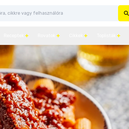
Receptek
Rovatok
Cikkek
Toplisták