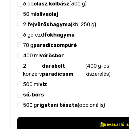
6
db
olasz kolbász
(
300 g
)
50
ml
olívaolaj
2
fej
vöröshagyma
(
kb. 250 g
)
6
gerezd
fokhagyma
70
g
paradicsompüré
400
ml
vörösbor
2
darabolt
(
400 g-os
konzerv
paradicsom
kiszerelés
)
500
ml
víz
só, bors
500
g
rigatoni tészta
(
opcionális
)
Bevásárlóli