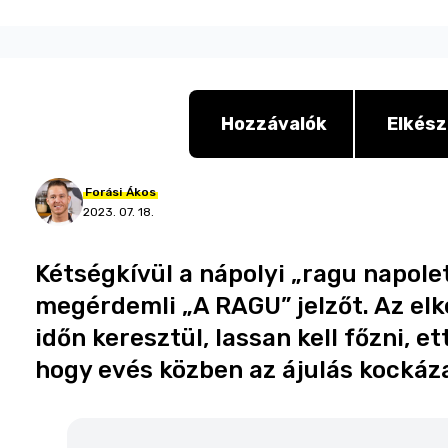
Hozzávalók
Elkész
Forási
Ákos
2023. 07. 18.
Kétségkívül a nápolyi „ragu napolet
megérdemli „A RAGU” jelzőt. Az elk
időn keresztül, lassan kell főzni, e
hogy evés közben az ájulás kockázat