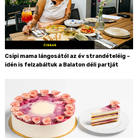
Cikkek
Csipi mama lángosától az év strandételéig –
idén is felzabáltuk a Balaton déli partját