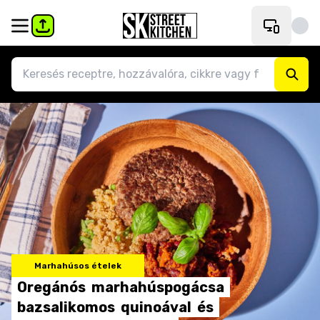
Marhahúsos ételek
Oregánós
marhahúspogácsa
bazsalikomos
quinoával
és