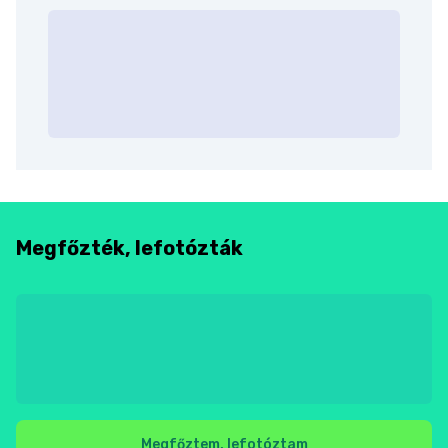
Megfőzték, lefotózták
Megfőztem, lefotóztam