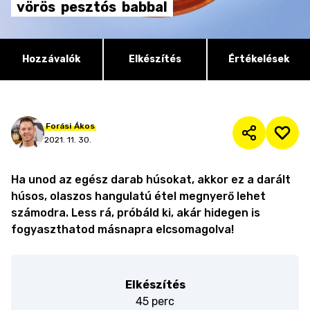
vörös
pesztós
babbal
Hozzávalók
Elkészítés
Értékelések
Forási
Ákos
2021. 11. 30.
Ha unod az egész darab húsokat, akkor ez a darált
húsos, olaszos hangulatú étel megnyerő lehet
számodra. Less rá, próbáld ki, akár hidegen is
fogyaszthatod másnapra elcsomagolva!
Elkészítés
45 perc