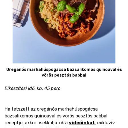
Oregánós marhahúspogácsa bazsalikomos quinoával és
vörös pesztós babbal
Elkészítési idő: kb. 45 perc
Ha tetszett az oregánós marhahúspogácsa
bazsalikomos quinoával és vörös pesztós babbal
receptje, akkor csekkoljátok a
videóinkat
, exkluzív