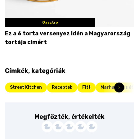
Gasztro
Ez a 6 torta versenyez idén a Magyarország
tortája címért
Címkék, kategóriák
Street Kitchen
Receptek
Fitt
Marhahúsos étel
Megfőzték, értékelték