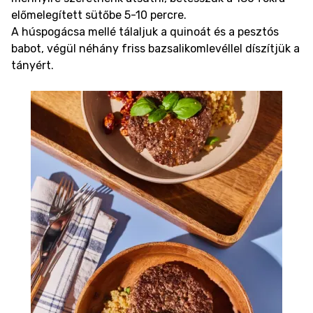
előmelegített sütőbe 5-10 percre.
A húspogácsa mellé tálaljuk a quinoát és a pesztós
babot, végül néhány friss bazsalikomlevéllel díszítjük a
tányért.