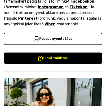
tartalmakért pedig lájkoljatok minket
Facebookon
,
kövessetek minket
Instagramon
és
Tiktokon
! Ha
nem éritek be ennyivel, akkor irány a rendszeresen
frissülő
Pinterest
-profilunk, vagy a naponta izgalmas
anyagokkal jelentkező
Viber
-csatornánk!
Recept nyomtatása
Hibát találtam!