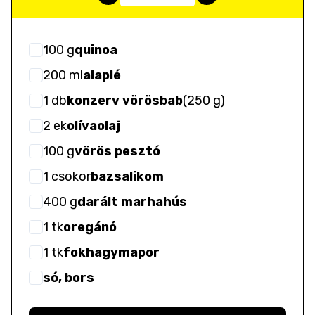
100
g
quinoa
200
ml
alaplé
1
db
konzerv vörösbab
(
250 g
)
2
ek
olívaolaj
100
g
vörös pesztó
1
csokor
bazsalikom
400
g
darált marhahús
1
tk
oregánó
1
tk
fokhagymapor
só, bors