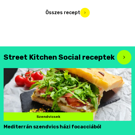
Összes recept
Street Kitchen Social receptek
Szendvicsek
Mediterrán szendvics házi focacciából
F