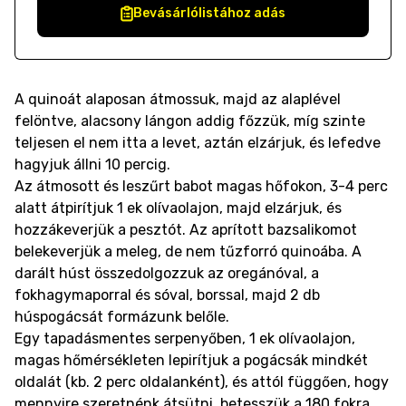
Bevásárlólistához adás
A quinoát alaposan átmossuk, majd az alaplével
felöntve, alacsony lángon addig főzzük, míg szinte
teljesen el nem itta a levet, aztán elzárjuk, és lefedve
hagyjuk állni 10 percig.
Az átmosott és leszűrt babot magas hőfokon, 3-4 perc
alatt átpirítjuk 1 ek olívaolajon, majd elzárjuk, és
hozzákeverjük a pesztót. Az aprított bazsalikomot
belekeverjük a meleg, de nem tűzforró quinoába. A
darált húst összedolgozzuk az oregánóval, a
fokhagymaporral és sóval, borssal, majd 2 db
húspogácsát formázunk belőle.
Egy tapadásmentes serpenyőben, 1 ek olívaolajon,
magas hőmérsékleten lepirítjuk a pogácsák mindkét
oldalát (kb. 2 perc oldalanként), és attól függően, hogy
mennyire szeretnénk átsütni, betesszük a 180 fokra