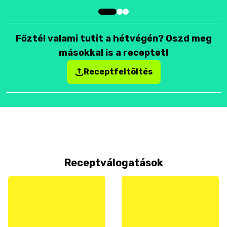
Főztél valami tutit a hétvégén? Oszd meg
másokkal is a receptet!
Receptfeltöltés
Receptválogatások