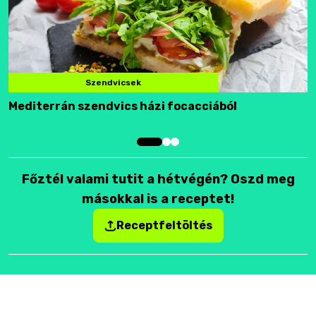
Szendvicsek
Mediterrán szendvics házi focacciából
F
Főztél valami tutit a hétvégén? Oszd meg
másokkal is a receptet!
Receptfeltöltés