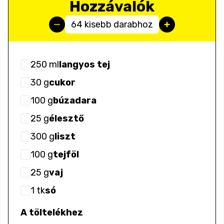
Hozzávalók
64 kisebb darabhoz
250
ml
langyos tej
30
g
cukor
100
g
búzadara
25
g
élesztő
300
g
liszt
100
g
tejföl
25
g
vaj
1
tk
só
A töltelékhez