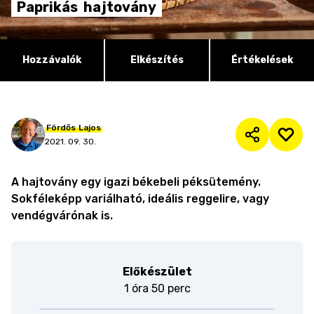
Paprikás
hajtovány
Hozzávalók
Elkészítés
Értékelések
Fördős
Lajos
2021. 09. 30.
A hajtovány egy igazi békebeli péksütemény.
Sokféleképp variálható, ideális reggelire, vagy
vendégvárónak is.
Előkészület
1 óra 50 perc