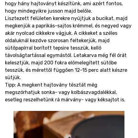
hogy hány hajtoványt készítünk, ami azért fontos,
hogy mindegyikre jusson majd belőle.
Lisztezett felületen kerekre nyújtjuk a bucikat, majd
megkenjük a paprikás-sajtos krémmel, és negyed vagy
akár nyolcad cikkekre vágjuk. A cikkeket a széles
oldaluknál kezdve szorosan feltekerjük, majd
sütőpapírral borított tepsire tesszük, kellő
távolságtartással egymástól. Letakarva még fél órát
kelesztjük, majd 200 fokra előmelegített sütőbe
tesszük, és mérettől függően 12-15 perc alatt készre
sütjük.
Tipp: A megkent hajtovány tésztát még
megszórhatjuk sonka- vagy kolbászvagdalékkal,
esetleg reszelhetünk rá márvány- vagy kéksajtot is.