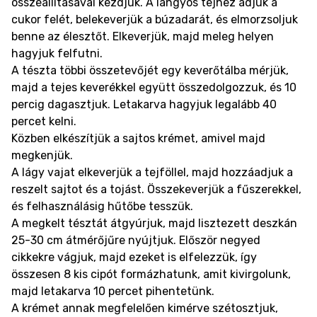
összeállításával kezdjük. A langyos tejhez adjuk a
cukor felét, belekeverjük a búzadarát, és elmorzsoljuk
benne az élesztőt. Elkeverjük, majd meleg helyen
hagyjuk felfutni.
A tészta többi összetevőjét egy keverőtálba mérjük,
majd a tejes keverékkel együtt összedolgozzuk, és 10
percig dagasztjuk. Letakarva hagyjuk legalább 40
percet kelni.
Közben elkészítjük a sajtos krémet, amivel majd
megkenjük.
A lágy vajat elkeverjük a tejföllel, majd hozzáadjuk a
reszelt sajtot és a tojást. Összekeverjük a fűszerekkel,
és felhasználásig hűtőbe tesszük.
A megkelt tésztát átgyúrjuk, majd lisztezett deszkán
25-30 cm átmérőjűre nyújtjuk. Először negyed
cikkekre vágjuk, majd ezeket is elfelezzük, így
összesen 8 kis cipót formázhatunk, amit kivirgolunk,
majd letakarva 10 percet pihentetünk.
A krémet annak megfelelően kimérve szétosztjuk,