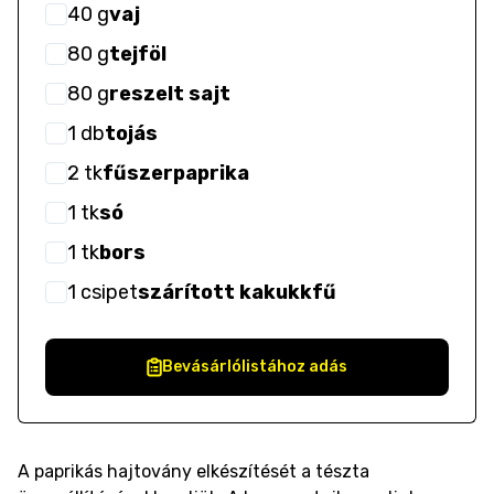
40
g
vaj
80
g
tejföl
80
g
reszelt sajt
1
db
tojás
2
tk
fűszerpaprika
1
tk
só
1
tk
bors
1
csipet
szárított kakukkfű
Bevásárlólistához adás
A paprikás hajtovány elkészítését a tészta