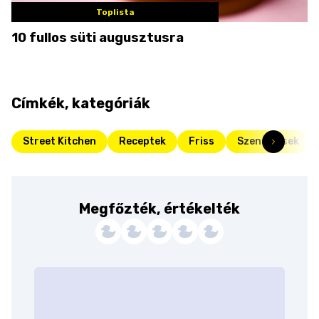
Toplista
10 fullos süti augusztusra
Címkék, kategóriák
Street Kitchen
Receptek
Friss
Szendvicsek
Megfőzték, értékelték