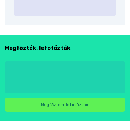
Megfőzték, lefotózták
Megfőztem, lefotóztam