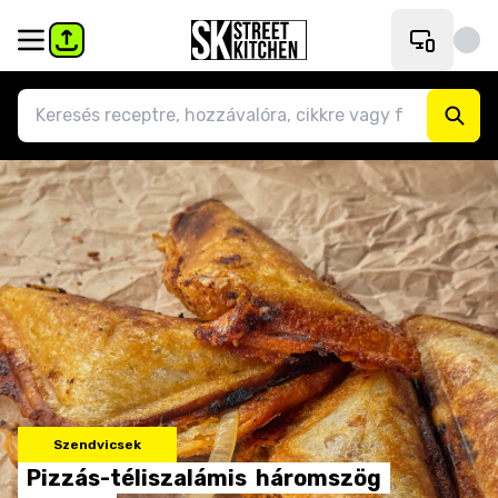
Szendvicsek
Pizzás-téliszalámis
háromszög