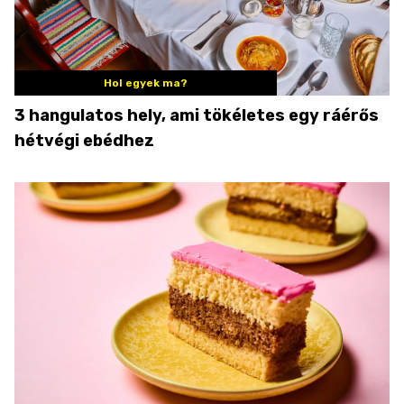
Hol egyek ma?
3 hangulatos hely, ami tökéletes egy ráérős
hétvégi ebédhez