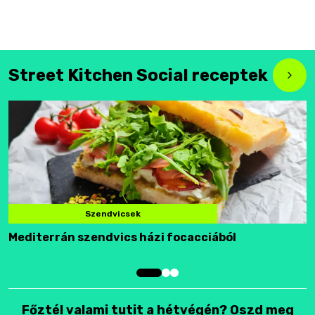
Street Kitchen Social receptek
Szendvicsek
Mediterrán szendvics házi focacciából
F
Főztél valami tutit a hétvégén? Oszd meg