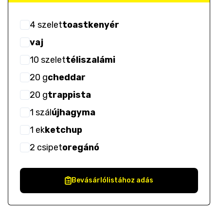
4
szelet
toastkenyér
vaj
10
szelet
téliszalámi
20
g
cheddar
20
g
trappista
1
szál
újhagyma
1
ek
ketchup
2
csipet
oregánó
Bevásárlólistához adás