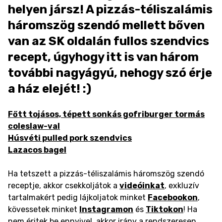
helyen jársz! A pizzás-téliszalámis
háromszög szendó mellett bőven
van az SK oldalán fullos szendvics
recept, úgyhogy itt is van három
további nagyágyú, nehogy szó érje
a ház elejét! :)
Főtt tojásos, tépett sonkás gofriburger tormás
coleslaw-val
Húsvéti pulled pork szendvics
Lazacos bagel
Ha tetszett a pizzás-téliszalámis háromszög szendó
receptje, akkor csekkoljátok a
videóinkat
, exkluzív
tartalmakért pedig lájkoljatok minket
Facebookon
,
kövessetek minket
Instagramon
és
Tiktokon
! Ha
nem éritek be ennyivel, akkor irány a rendszeresen