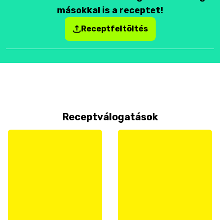
másokkal is a receptet!
Receptfeltöltés
Receptválogatások