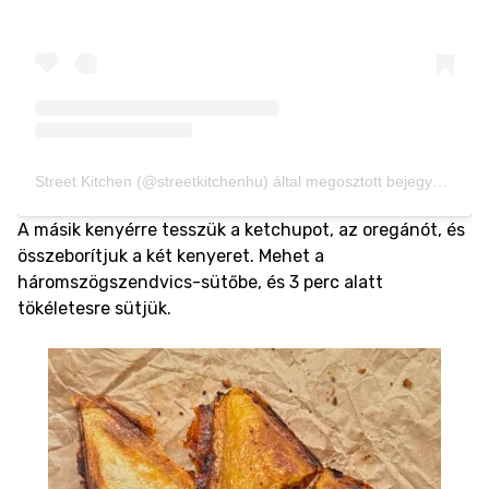
Street Kitchen (@streetkitchenhu) által megosztott bejegyzés
A másik kenyérre tesszük a ketchupot, az oregánót, és
összeborítjuk a két kenyeret. Mehet a
háromszögszendvics-sütőbe, és 3 perc alatt
tökéletesre sütjük.