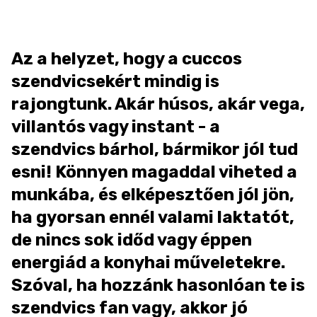
Az a helyzet, hogy a cuccos
szendvicsekért mindig is
rajongtunk. Akár húsos, akár vega,
villantós vagy instant - a
szendvics bárhol, bármikor jól tud
esni! Könnyen magaddal viheted a
munkába, és elképesztően jól jön,
ha gyorsan ennél valami laktatót,
de nincs sok időd vagy éppen
energiád a konyhai műveletekre.
Szóval, ha hozzánk hasonlóan te is
szendvics fan vagy, akkor jó