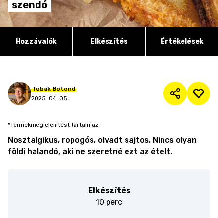
szendó
Hozzávalók
Elkészítés
Értékelések
Tobak
Botond
2025. 04. 05.
*Termékmegjelenítést tartalmaz
Nosztalgikus, ropogós, olvadt sajtos. Nincs olyan
földi halandó, aki ne szeretné ezt az ételt.
Elkészítés
10 perc