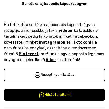
Sertéskaraj baconös káposztaágyon
Ha tetszett a sertéskaraj baconös káposztaágyon
receptje, akkor csekkoljátok a
videóinkat
, exkluzív
tartalmakért pedig lájkoljatok minket
Facebookon
,
kövessetek minket
Instagramon
és
Tiktokon
! Ha
nem éritek be ennyivel, akkor irány a rendszeresen
frissülő
Pinterest
-profilunk, vagy a naponta izgalmas
anyagokkal jelentkező
Viber
-csatornánk!
Recept nyomtatása
Hibát találtam!