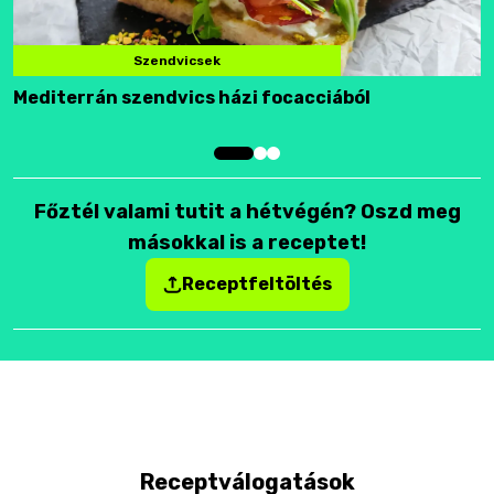
Szendvicsek
Mediterrán szendvics házi focacciából
F
Főztél valami tutit a hétvégén? Oszd meg
másokkal is a receptet!
Receptfeltöltés
Receptválogatások