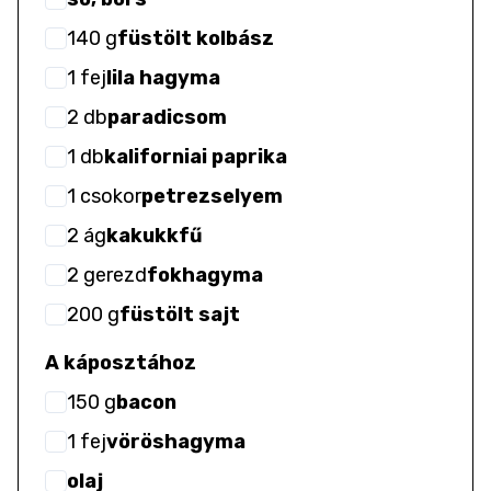
140
g
füstölt kolbász
1
fej
lila hagyma
2
db
paradicsom
1
db
kaliforniai paprika
1
csokor
petrezselyem
2
ág
kakukkfű
2
gerezd
fokhagyma
200
g
füstölt sajt
A káposztához
150
g
bacon
1
fej
vöröshagyma
olaj