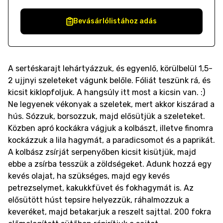
Bevásárlólistához adás
A sertéskarajt lehártyázzuk, és egyenlő, körülbelül 1,5-
2 ujjnyi szeleteket vágunk belőle. Fóliát teszünk rá, és
kicsit kiklopfoljuk. A hangsúly itt most a kicsin van. :)
Ne legyenek vékonyak a szeletek, mert akkor kiszárad a
hús. Sózzuk, borsozzuk, majd elősütjük a szeleteket.
Közben apró kockákra vágjuk a kolbászt, illetve finomra
kockázzuk a lila hagymát, a paradicsomot és a paprikát.
A kolbász zsírját serpenyőben kicsit kisütjük, majd
ebbe a zsírba tesszük a zöldségeket. Adunk hozzá egy
kevés olajat, ha szükséges, majd egy kevés
petrezselymet, kakukkfüvet és fokhagymát is. Az
elősütött húst tepsire helyezzük, ráhalmozzuk a
keveréket, majd betakarjuk a reszelt sajttal. 200 fokra