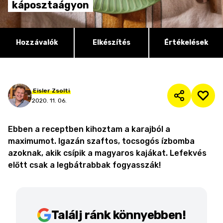
káposztaágyon
Hozzávalók
Elkészítés
Értékelések
Eisler
Zsolti
2020. 11. 06.
Ebben a receptben kihoztam a karajból a
maximumot. Igazán szaftos, tocsogós ízbomba
azoknak, akik csípik a magyaros kajákat. Lefekvés
előtt csak a legbátrabbak fogyasszák!
Találj ránk könnyebben!