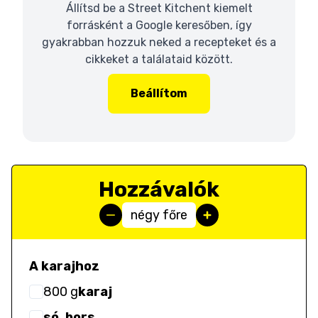
Állítsd be a Street Kitchent kiemelt
forrásként a Google keresőben, így
gyakrabban hozzuk neked a recepteket és a
cikkeket a találataid között.
Beállítom
Hozzávalók
négy főre
A karajhoz
800
g
karaj
só, bors