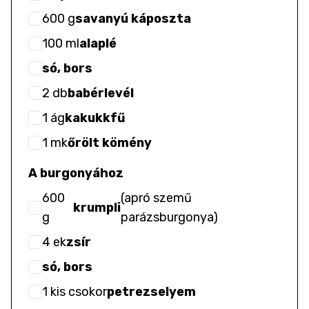
600
g
savanyú káposzta
100
ml
alaplé
só, bors
2
db
babérlevél
1
ág
kakukkfű
1
mk
őrölt kömény
A burgonyához
600
(
apró szemű
krumpli
g
parázsburgonya
)
4
ek
zsír
só, bors
1
kis csokor
petrezselyem