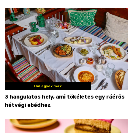
Hol egyek ma?
3 hangulatos hely, ami tökéletes egy ráérős
hétvégi ebédhez