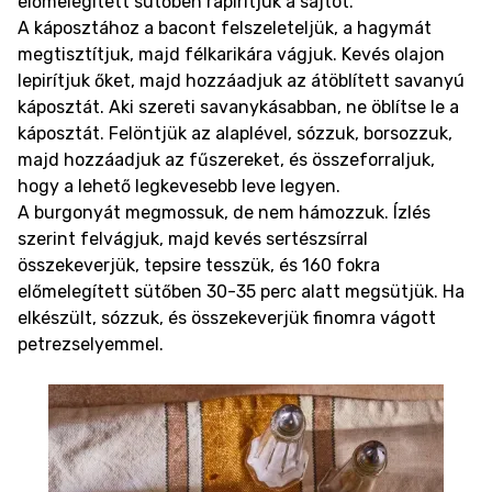
előmelegített sütőben rápirítjuk a sajtot.
A káposztához a bacont felszeleteljük, a hagymát
megtisztítjuk, majd félkarikára vágjuk. Kevés olajon
lepirítjuk őket, majd hozzáadjuk az átöblített savanyú
káposztát. Aki szereti savanykásabban, ne öblítse le a
káposztát. Felöntjük az alaplével, sózzuk, borsozzuk,
majd hozzáadjuk az fűszereket, és összeforraljuk,
hogy a lehető legkevesebb leve legyen.
A burgonyát megmossuk, de nem hámozzuk. Ízlés
szerint felvágjuk, majd kevés sertészsírral
összekeverjük, tepsire tesszük, és 160 fokra
előmelegített sütőben 30-35 perc alatt megsütjük. Ha
elkészült, sózzuk, és összekeverjük finomra vágott
petrezselyemmel.