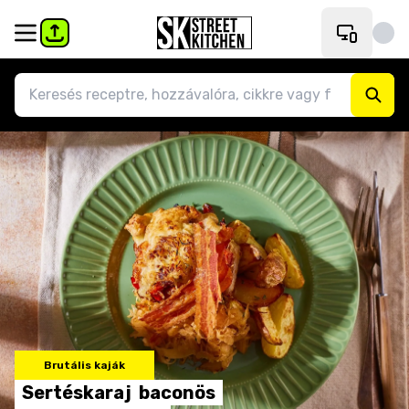
Brutális kaják
Sertéskaraj
baconös