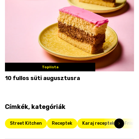
Toplista
10 fullos süti augusztusra
Címkék, kategóriák
Street Kitchen
Receptek
Karaj receptek
Friss