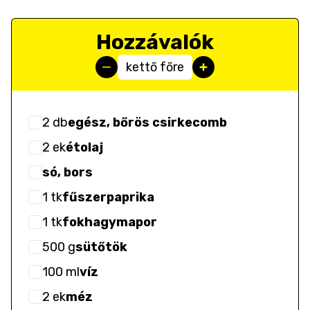
Hozzávalók
kettő főre
2
db
egész, bőrös csirkecomb
2
ek
étolaj
só, bors
1
tk
fűszerpaprika
1
tk
fokhagymapor
500
g
sütőtök
100
ml
víz
2
ek
méz