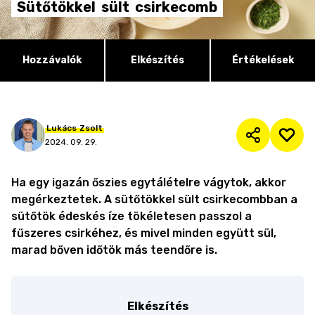
Sütőtökkel
sült
csirkecomb
Hozzávalók
Elkészítés
Értékelések
Lukács
Zsolt
2024. 09. 29.
Ha egy igazán őszies egytálételre vágytok, akkor
megérkeztetek. A sütőtökkel sült csirkecombban a
sütőtök édeskés íze tökéletesen passzol a
fűszeres csirkéhez, és mivel minden együtt sül,
marad bőven időtök más teendőre is.
Elkészítés