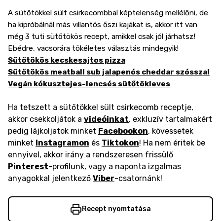
A sütőtökkel sült csirkecombbal képtelenség mellélőni, de
ha kipróbálnál más villantós őszi kajákat is, akkor itt van
még 3 tuti sütőtökös recept, amikkel csak jól járhatsz!
Ebédre, vacsorára tökéletes választás mindegyik!
Sütőtökös kecskesajtos pizza
Sütőtökös meatball sub jalapenós cheddar szósszal
Vegán kókusztejes-lencsés sütőtökleves
Ha tetszett a sütőtökkel sült csirkecomb receptje,
akkor csekkoljátok a
videóinkat
, exkluzív tartalmakért
pedig lájkoljatok minket
Facebookon
, kövessetek
minket
Instagramon
és
Tiktokon
! Ha nem éritek be
ennyivel, akkor irány a rendszeresen frissülő
Pinterest
-profilunk, vagy a naponta izgalmas
anyagokkal jelentkező
Viber
-csatornánk!
Recept nyomtatása