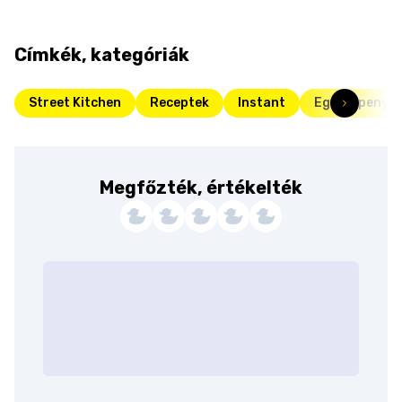
Címkék, kategóriák
Street Kitchen
Receptek
Instant
Egyserpenyős
Megfőzték, értékelték