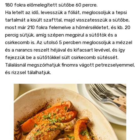
180 fokra előmelegített sütőbe 60 percre.
Ha letelt az idő, levesszük a fóliát, meglocsoljuk a tepsi
tartalmát a kisült szafttal, majd visszatesszük a sütőbe,
most már 210 fokra felemelve a hőmérsékletet, és kb. 20
percig sütjük, amíg szépen megpirul a sütőtök és a
csirkecomb is. Az utolsó 5 percben meglocsoljuk a mézzel
és a narancs reszelt héjával és kifacsart levével, és így
fejezzük be a sütőtökkel sült csirkecomb sütéssét.
Tálalásnál megszórhatjuk finomra vágott petrezselyemmel,
és rizzsel tálalhatjuk.