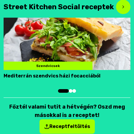
Street Kitchen Social receptek
Szendvicsek
Mediterrán szendvics házi focacciából
F
Főztél valami tutit a hétvégén? Oszd meg
másokkal is a receptet!
Receptfeltöltés