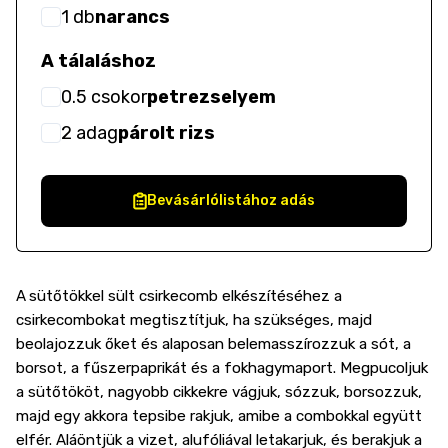
1
db
narancs
A tálaláshoz
0.5
csokor
petrezselyem
2
adag
párolt rizs
Bevásárlólistához adás
A
sütőtökkel sült csirkecomb elkészítéséhez a
csirkecombokat megtisztítjuk, ha szükséges, majd
beolajozzuk őket és alaposan belemasszírozzuk a sót, a
borsot, a fűszerpaprikát és a fokhagymaport. Megpucoljuk
a sütőtököt, nagyobb cikkekre vágjuk, sózzuk, borsozzuk,
majd egy akkora tepsibe rakjuk, amibe a combokkal együtt
elfér. Aláöntjük a vizet, alufóliával letakarjuk, és berakjuk a