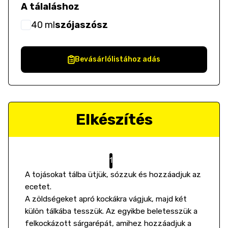
A tálaláshoz
40
ml
szójaszósz
Bevásárlólistához adás
Elkészítés
A tojásokat tálba ütjük, sózzuk és hozzáadjuk az
ecetet.
A zöldségeket apró kockákra vágjuk, majd két
külön tálkába tesszük. Az egyikbe beletesszük a
felkockázott sárgarépát, amihez hozzáadjuk a