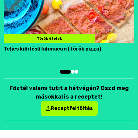
Török ételek
Teljes kiőrlésű lahmacun (török pizza)
F
Főztél valami tutit a hétvégén? Oszd meg
másokkal is a receptet!
Receptfeltöltés