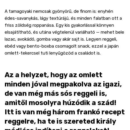
A tamagoyaki nemcsak gyönyörű, de finom is: enyhén
édes-savanykás, lágy textúrájú, és minden falatban ott a
friss zöldség roppanása. Egy kis gyakorlással könnyen
elsajátítható, és utána végtelenül variálható — mehet bele
lazac, avokádó, gomba vagy akár sajt is. Legyen reggeli,
ebéd vagy bento-boxba csomagolt snack, ezzel a japán
omlett-tekercsel tuti lenyűgözöd a családot is.
Az a helyzet, hogy az omlett
minden jóval megpakolva az igazi,
de van még más sós reggeli is,
amitől mosolyra húzódik a szád!
Itt is van még három frankó recept
reggelre, ha te is szereted király