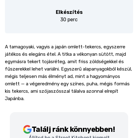
Elkészítés
30 perc
A tamagoyaki, vagyis a japán omlett-tekercs, egyszerre
játékos és elegáns étel. A titka a vékonyan sütött, majd
egymásra tekert tojásréteg, amit friss zöldségekkel és
fűszerekkel lehet variálni. Egyszerű alapanyagokból készül,
mégis teljesen más élményt ad, mint a hagyományos
omlett — a végeredmény egy színes, puha, mégis formás
kis tekercs, ami szójaszósszal tálalva azonnal elrepít
Japánba.
Találj ránk könnyebben!
Állítsd be a Street Kitchent kiemelt