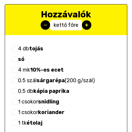
Hozzávalók
kettő főre
4
db
tojás
só
4
mk
10%-os ecet
0.5
szál
sárgarépa
(
200 g/szál
)
0.5
db
kápia paprika
1
csokor
snidling
1
csokor
koriander
1
tk
étolaj