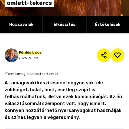
omlett-tekercs
Hozzávalók
Elkészítés
Értékelések
Fördős
Lajos
2025. 10. 19.
*Termékmegjelenítést tartalmaz
A tamagoyaki készítésénél nagyon sokféle
zöldséget, halat, húst, esetleg szóját is
felhasználhatunk, illetve ezek kombinációját. Az én
választásomnál szempont volt, hogy ismert,
könnyen hozzáférhető nyersanyagokat használjak
és színes legyen a végeredmény.