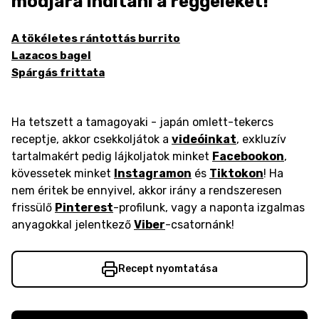
módjára indítani a reggeleket!
A tökéletes rántottás burrito
Lazacos bagel
Spárgás frittata
Ha tetszett a tamagoyaki - japán omlett-tekercs
receptje, akkor csekkoljátok a
videóinkat
, exkluzív
tartalmakért pedig lájkoljatok minket
Facebookon
,
kövessetek minket
Instagramon
és
Tiktokon
! Ha
nem éritek be ennyivel, akkor irány a rendszeresen
frissülő
Pinterest
-profilunk, vagy a naponta izgalmas
anyagokkal jelentkező
Viber
-csatornánk!
Recept nyomtatása