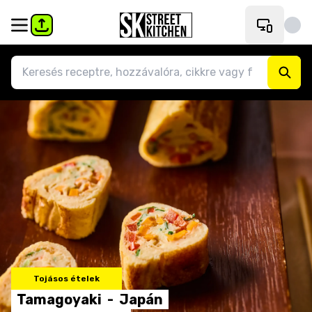
Tojásos ételek
Tamagoyaki
-
Japán