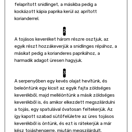
felaprított snidlinget, a másikba pedig a
kockázott kápia paprika kerül az aprított
korianderrel.
A tojásos keveréket három részre osztjuk, az
egyik részt hozzákeverjük a snidlinges répához, a
másikat pedig a korianderes paprikához, a
harmadik adagot üresen hagyjuk.
A serpenyőben egy kevés olajat hevítünk, és
beleöntünk egy kicsit az egyik fajta zöldséges
keverékből, majd melléöntünk a másik zöldséges
keverékből is, és amikor elkezdett megszilárdulni
a tojás, egy spatulával óvatosan feltekerjük. Az
így kapott szabad sütőfelületre az üres tojásos
keverékből is öntünk, és ezt is rátekerjük a már
kész tojáshengerre, miután megszilárdult.