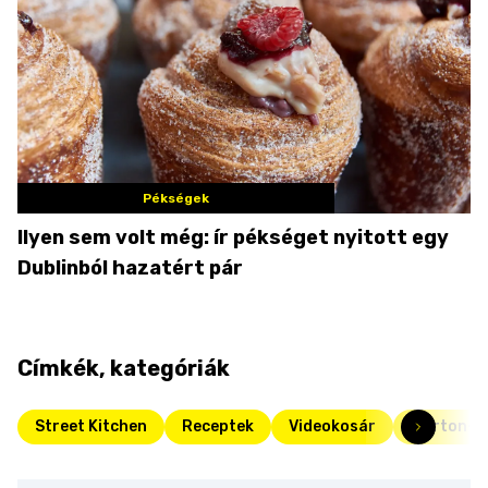
Pékségek
Ilyen sem volt még: ír pékséget nyitott egy
Dublinból hazatért pár
Címkék, kategóriák
Street Kitchen
Receptek
Videokosár
Márton-n