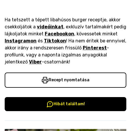
Ha tetszett a tépett libahúsos burger receptje, akkor
csekkoljátok a
videóinkat
, exkluzív tartalmakért pedig
lájkoljatok minket
Facebookon
, kövessetek minket
Instagramon
és
Tiktokon
! Ha nem éritek be ennyivel,
akkor irány a rendszeresen frissülő
Pinterest
-
profilunk, vagy a naponta izgalmas anyagokkal
jelentkező
Viber
-csatornánk!
Recept nyomtatása
Hibát találtam!