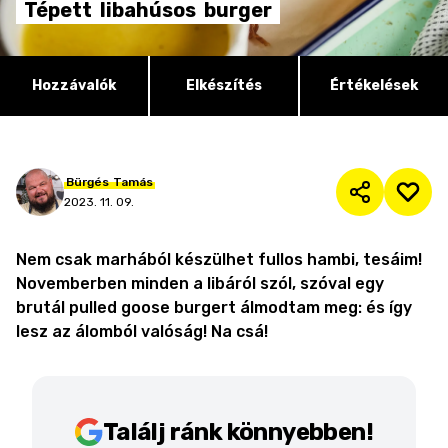
Tépett
libahúsos
burger
Hozzávalók
Elkészítés
Értékelések
Bürgés
Tamás
2023. 11. 09.
Nem csak marhából készülhet fullos hambi, tesáim!
Novemberben minden a libáról szól, szóval egy
brutál pulled goose burgert álmodtam meg: és így
lesz az álomból valóság! Na csá!
Találj ránk könnyebben!