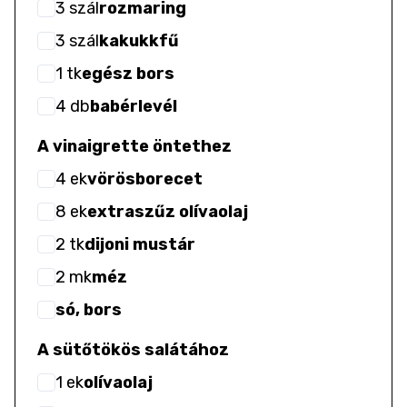
3
szál
rozmaring
3
szál
kakukkfű
1
tk
egész bors
4
db
babérlevél
A vinaigrette öntethez
4
ek
vörösborecet
8
ek
extraszűz olívaolaj
2
tk
dijoni mustár
2
mk
méz
só, bors
A sütőtökös salátához
1
ek
olívaolaj