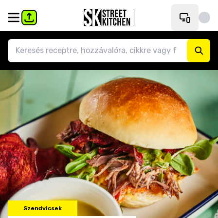
Szendvicsek