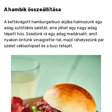
A hambik összeállítása
A kettévágott hamburgerbuci aljába halmozunk egy
adag sütőtökös salátát, erre jöhet egy nagy adag
tépett hús. Szedünk rá egy adag madársalit, amit
nyakon öntünk vinaigrette-tel, majd ráhelyezünk pár
szelet céklachipset és a buci tetejét.