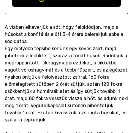
A vízben elkeverjük a sót, hogy feloldódjon, majd a
húsokat a konfitálás előtt 3-4 órára belerakjuk ebbe a
sóoldatba.
Egy mélyebb tepsibe kenünk egy kevés zsírt, majd
jöhetnek a leöblített, szárazra törölt húsok. Rádobjuk a
megroppantott fokhagymagerezdeket, a cikkekbe
vágott vöröshagymát és a többi fűszert, és az egészet
nyakon öntjük a felolvasztott zsírral. 160 fokra
előmelegített sütőben 2 órát sütjük, aztán 120 fokra
csökkentjük a hőmérsékletet és így sütjük további 1
órát, majd 80 fokra vesszük vissza a hőt, és adunk neki
még 1 órát. Végül kikapcsolt sütőben pihentetjük
további 1 órát. Ezután kivesszük a zsírból a húsokat, és
szálaira tépkedjük.