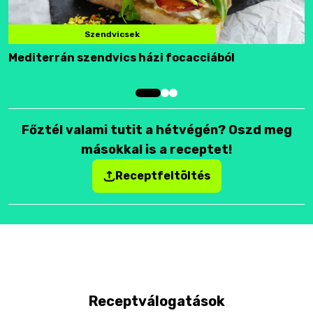
Szendvicsek
Mediterrán szendvics házi focacciából
F
Főztél valami tutit a hétvégén? Oszd meg
másokkal is a receptet!
Receptfeltöltés
Receptválogatások