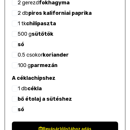
2
gerezd
fokhagyma
2
db
piros kaliforniai paprika
1
tk
chilipaszta
500
g
sütőtök
só
0.5
csokor
koriander
100
g
parmezán
A céklachipshez
1
db
cékla
bő étolaj a sütéshez
só
Bevásárlólistához adás